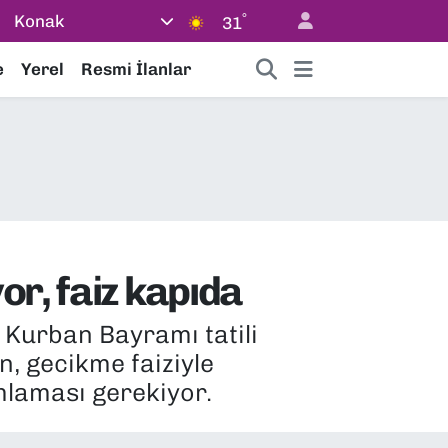
°
Konak
31
e
Yerel
Resmi İlanlar
or, faiz kapıda
. Kurban Bayramı tatili
, gecikme faiziyle
mlaması gerekiyor.