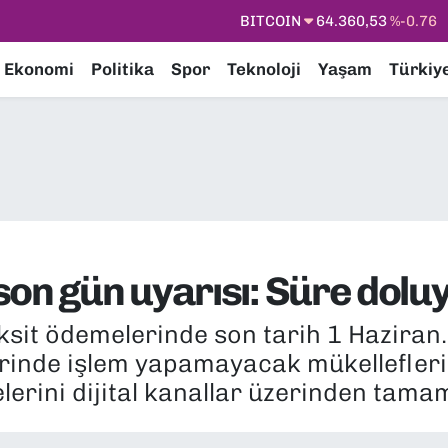
DOLAR
47,7069
%0.17
EURO
55,0265
%0.01
Ekonomi
Politika
Spor
Teknoloji
Yaşam
Türkiy
STERLİN
64,1897
%0.02
GRAM ALTIN
6574.81
%1.44
BİST100
13.887
%64
on gün uyarısı: Süre doluy
aksit ödemelerinde son tarih 1 Haziran
rinde işlem yapamayacak mükelleflerin
erini dijital kanallar üzerinden tama