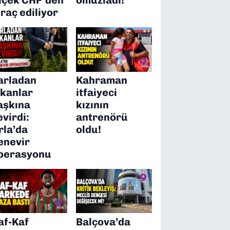
hraç ediliyor
arladan
Kahraman
ıkanlar
itfaiyeci
aşkına
kızının
evirdi:
antrenörü
rla’da
oldu!
enevir
perasyonu
af-Kaf
Balçova’da