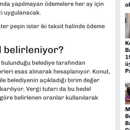
nda yapılmayan ödemelere her ay için
o
zi uygulanacak.
ter peşin ister iki taksit halinde ödeme
K
 belirleniyor?
B
1
n bulunduğu belediye tarafından
ü
P
rleri esas alınarak hesaplanıyor. Konut,
le belediyenin açıkladığı birim değer
karılıyor. Vergi tutarı da bu bedel
göre belirlenen oranlar kullanılarak
M
B
B
Ç