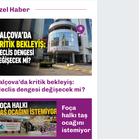
zel Haber
alçova’da kritik bekleyiş:
eclis dengesi değişecek mi?
Foça
halkı taş
ocağını
istemiyor