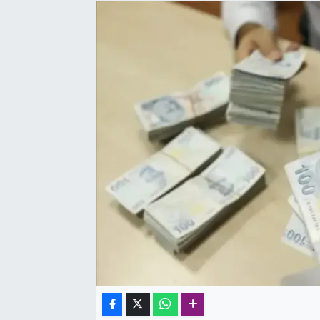
SAĞLIK
SPOR
TEKNOLOJİ
YAŞAM
YEREL YÖNETİMLER