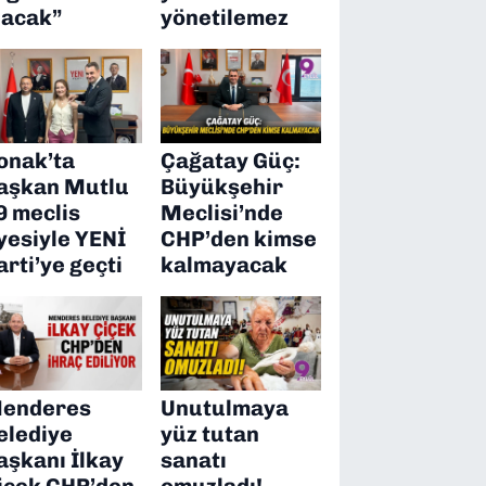
lacak”
yönetilemez
onak’ta
Çağatay Güç:
aşkan Mutlu
Büyükşehir
9 meclis
Meclisi’nde
yesiyle YENİ
CHP’den kimse
arti’ye geçti
kalmayacak
enderes
Unutulmaya
elediye
yüz tutan
aşkanı İlkay
sanatı
içek CHP’den
omuzladı!