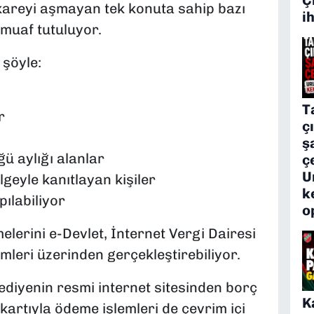
areyi aşmayan tek konuta sahip bazı
i
muaf tutuluyor.
şöyle:
T
r
ç
ş
ğü aylığı alanlar
ç
U
lgeyle kanıtlayan kişiler
k
ılabiliyor
o
lerini e-Devlet, İnternet Vergi Dairesi
emleri üzerinden gerçekleştirebiliyor.
diyenin resmi internet sitesinden borç
K
kartıyla ödeme işlemleri de çevrim içi