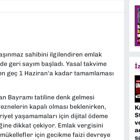
aşınmaz sahibini ilgilendiren emlak
nde geri sayım başladı. Yasal takvime
İ
 en geç 1 Haziran'a kadar tamamlaması
an Bayramı tatiline denk gelmesi
 veznelerin kapalı olması beklenirken,
K
S
yet yaşamamaları için dijital ödeme
v
ğine dikkat çekiyor. Emlak vergisini
a
mükellefler için gecikme faizi devreye
s