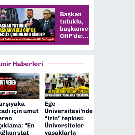
Başkan
tutuklu,
başkanvekili
CHP’de:
Meclis
çoğunluğu
kimde?
zmir Haberleri
arşıyaka
Ege
tadı için umut
Üniversitesi’nde
eren
“izin” tepkisi:
çıklama: “En
Üniversiteler
ağlam stat
yasaklarla