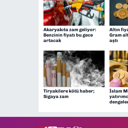
Akaryakıta zam geliyor:
Altın fiy
Benzinin fiyatı bu gece
Gram alt
artacak
aştı
Tiryakilere kötü haber;
İslam Me
Sigaya zam
yatırımc
dengeler