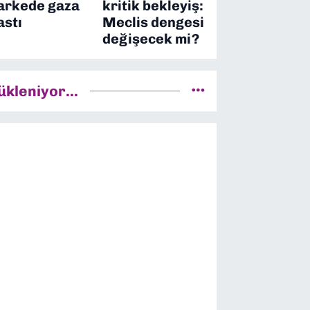
arkede gaza
kritik bekleyiş:
astı
Meclis dengesi
değişecek mi?
ükleniyor...