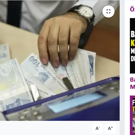
Ö
B
M
-
+
A
A