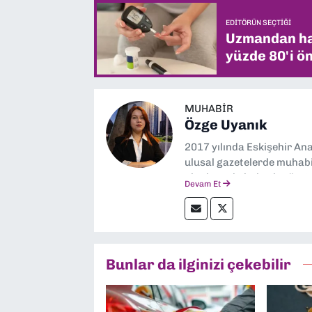
EDITÖRÜN SEÇTIĞI
Uzmandan hay
yüzde 80'i ön
MUHABIR
Özge Uyanık
2017 yılında Eskişehir Ana
ulusal gazetelerde muhabir
alanlarında haberler üre
Devam Et
Bunlar da ilginizi çekebilir