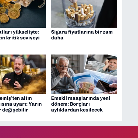
atları yükselişte:
Sigara fiyatlarına bir zam
ın kritik seviyeyi
daha
miş’ten altın
Emekli maaşlarında yeni
ısına uyarı: Yarın
dönem: Borçları
 değişebilir
aylıklardan kesilecek