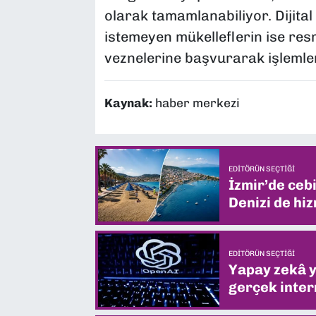
olarak tamamlanabiliyor. Dijita
istemeyen mükelleflerin ise res
veznelerine başvurarak işlemle
Kaynak:
haber merkezi
EDITÖRÜN SEÇTIĞI
İzmir’de ceb
Denizi de hiz
EDITÖRÜN SEÇTIĞI
Yapay zekâ yi
gerçek intern