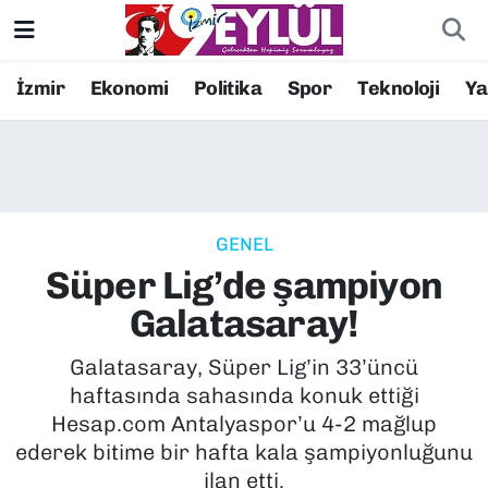
Resmi İlanlar
Konak Nöbetçi Eczaneler
İzmir
Ekonomi
Politika
Spor
Teknoloji
Y
BİLİM
Konak Hava Durumu
DÜNYA
Konak Trafik Yoğunluk Haritası
GENEL
EĞİTİM
Süper Lig Puan Durumu ve Fikstür
Süper Lig’de şampiyon
EKONOMİ
Tüm Manşetler
Galatasaray!
KÜLTÜR SANAT
Son Dakika Haberleri
Galatasaray, Süper Lig’in 33’üncü
haftasında sahasında konuk ettiği
MAGAZİN
Haber Arşivi
Hesap.com Antalyaspor’u 4-2 mağlup
ederek bitime bir hafta kala şampiyonluğunu
POLİTİKA
ilan etti.