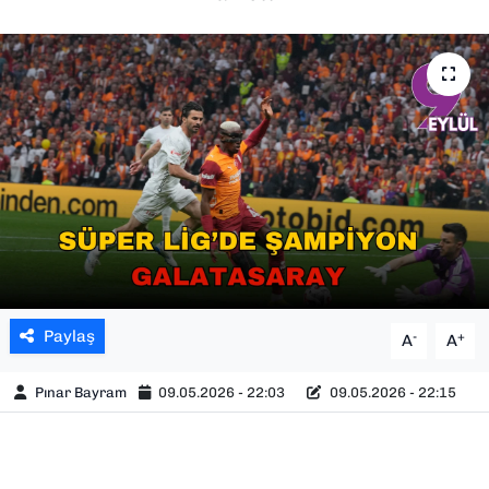
SAĞLIK
SPOR
TEKNOLOJİ
YAŞAM
YEREL YÖNETİMLER
Paylaş
-
+
A
A
Pınar Bayram
09.05.2026 - 22:03
09.05.2026 - 22:15