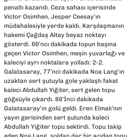
penaltı kazandı. Ceza sahası içerisinde
Victor Osimhen, Jesper Ceesay’ın
müdahalesiyle yerde kaldı. Karşılaşmanın
hakemi Çağdaş Altay beyaz noktayı
gösterdi. 66’ncı dakikada topun başına
geçen Victor Osimhen, meşin yuvarlağı ve
kaleciyi ayrı noktalara yolladı: 2-2.
Galatasaray, 77’nci dakikada Noa Lang’ın
uzaktan sert şutuyla gole yaklaştı fakat
kaleci Abdullah Yiğiter, sert gelen topu
göğsüyle çıkardı. 88’İnci dakikada
Galatasaray’ın golü geldi. Eren Elmalı’nın
yayın gerisinden sert şutunda kaleci
Abdullah Yiğiter topu sektirdi. Topu takip
eden Noa Lang, soldan dar bir açıdan topu