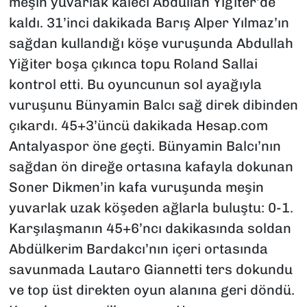
meşin yuvarlak kaleci Abdullah Yiğiter’de
kaldı. 31’inci dakikada Barış Alper Yılmaz’ın
sağdan kullandığı köşe vuruşunda Abdullah
Yiğiter boşa çıkınca topu Roland Sallai
kontrol etti. Bu oyuncunun sol ayağıyla
vuruşunu Bünyamin Balcı sağ direk dibinden
çıkardı. 45+3’üncü dakikada Hesap.com
Antalyaspor öne geçti. Bünyamin Balcı’nın
sağdan ön direğe ortasına kafayla dokunan
Soner Dikmen’in kafa vuruşunda meşin
yuvarlak uzak köşeden ağlarla buluştu: 0-1.
Karşılaşmanın 45+6’ncı dakikasında soldan
Abdülkerim Bardakcı’nın içeri ortasında
savunmada Lautaro Giannetti ters dokundu
ve top üst direkten oyun alanına geri döndü.