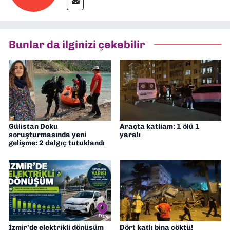
Bunlar da ilginizi çekebilir
Gülistan Doku
Araçta katliam: 1 ölü 1
soruşturmasında yeni
yaralı
gelişme: 2 dalgıç tutuklandı
İzmir’de elektrikli dönüşüm
Dört katlı bina çöktü!