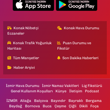
Konak Nöbetçi
Konak Hava Durumu
Eczaneler
Konak Trafik Yoğunluk
Puan Durumu ve
Haritası
Fikstür
Tüm Manşetler
Son Dakika Haberleri
Haber Arşivi
İzmir Hava Durumu
İzmir Namaz Vakitleri
Lig Fikstürü
Genel Kullanım Koşulları
Künye
İletişim
Podcast
İZMİR
Aliağa
Balçova
Bayındır
Bayraklı
Bergama
Beydağ
Bornova
Buca
Çeşme
Çiğli
Dikili
Foça