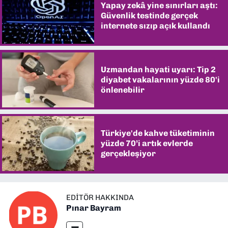
Yapay zekâ yine sınırları aştı:
Güvenlik testinde gerçek
internete sızıp açık kullandı
Uzmandan hayati uyarı: Tip 2
diyabet vakalarının yüzde 80'i
önlenebilir
Türkiye'de kahve tüketiminin
yüzde 70’i artık evlerde
gerçekleşiyor
EDITÖR HAKKINDA
Pınar Bayram