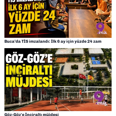
Buca’da TİS imzalandı: İlk 6 ay için yüzde 24 zam
Göz-Göz'e İnciraltı müjdesi