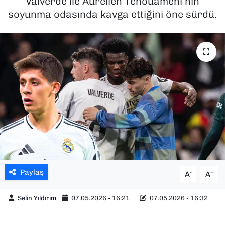
Valverde ile Aurélien Tchouaméni’nin
soyunma odasında kavga ettiğini öne sürdü.
SAĞLIK
SPOR
TEKNOLOJİ
YAŞAM
YEREL YÖNETİMLER
Paylaş
-
+
A
A
Selin Yıldırım
07.05.2026 - 16:21
07.05.2026 - 16:32