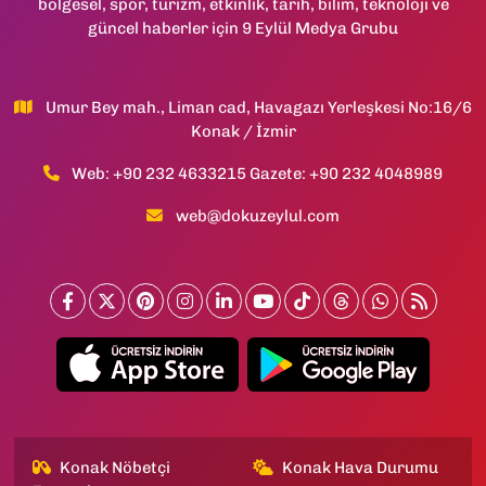
bölgesel, spor, turizm, etkinlik, tarih, bilim, teknoloji ve
güncel haberler için 9 Eylül Medya Grubu
Umur Bey mah., Liman cad, Havagazı Yerleşkesi No:16/6
Konak / İzmir
Web: +90 232 4633215 Gazete: +90 232 4048989
web@dokuzeylul.com
Konak Nöbetçi
Konak Hava Durumu