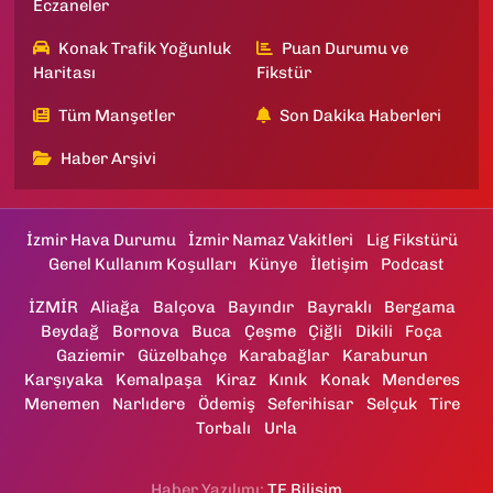
Eczaneler
Konak Trafik Yoğunluk
Puan Durumu ve
Haritası
Fikstür
Tüm Manşetler
Son Dakika Haberleri
Haber Arşivi
İzmir Hava Durumu
İzmir Namaz Vakitleri
Lig Fikstürü
Genel Kullanım Koşulları
Künye
İletişim
Podcast
İZMİR
Aliağa
Balçova
Bayındır
Bayraklı
Bergama
Beydağ
Bornova
Buca
Çeşme
Çiğli
Dikili
Foça
Gaziemir
Güzelbahçe
Karabağlar
Karaburun
Karşıyaka
Kemalpaşa
Kiraz
Kınık
Konak
Menderes
Menemen
Narlıdere
Ödemiş
Seferihisar
Selçuk
Tire
Torbalı
Urla
Haber Yazılımı:
TE Bilişim