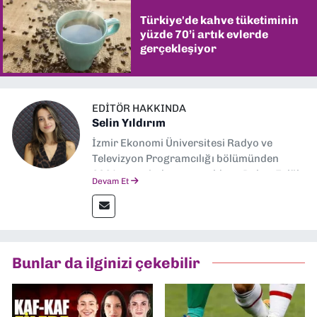
Türkiye'de kahve tüketiminin
yüzde 70’i artık evlerde
gerçekleşiyor
EDITÖR HAKKINDA
Selin Yıldırım
İzmir Ekonomi Üniversitesi Radyo ve
Televizyon Programcılığı bölümünden
2024 senesinde mezun oldum. Dokuz Eylül
Devam Et
Gazetesi'nde spor yazarlığı yaparken,
editörlük görevini de üstleniyorum.
Bunlar da ilginizi çekebilir