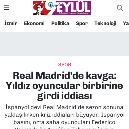
Resmi İlanlar
Konak Nöbetçi Eczaneler
İzmir
Ekonomi
Politika
Spor
Teknoloji
Y
BİLİM
Konak Hava Durumu
DÜNYA
Konak Trafik Yoğunluk Haritası
SPOR
EĞİTİM
Süper Lig Puan Durumu ve Fikstür
Real Madrid’de kavga:
EKONOMİ
Tüm Manşetler
Yıldız oyuncular birbirine
girdi iddiası
KÜLTÜR SANAT
Son Dakika Haberleri
İspanyol devi Real Madrid’de sezon sonuna
MAGAZİN
Haber Arşivi
yaklaşılırken kriz iddiaları büyüyor. İspanyol
basını, orta saha oyuncuları Federico
POLİTİKA