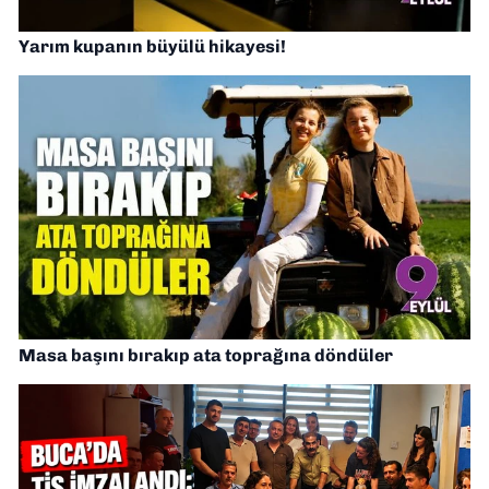
Yarım kupanın büyülü hikayesi!
Masa başını bırakıp ata toprağına döndüler