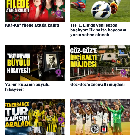
Kaf-Kaf filede atağa kalktı
TFF 1. Lig’de yeni sezon
başlıyor: İlk hafta heyecanı
yarın sahne alacak
Yarım kupanın büyülü
Göz-Göz'e İnciraltı müjdesi
hikayesi!