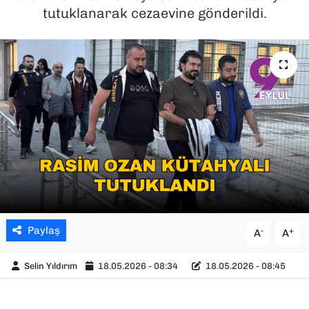
tutuklanarak cezaevine gönderildi.
SAĞLIK
SPOR
TEKNOLOJİ
YAŞAM
YEREL YÖNETİMLER
Paylaş
-
+
A
A
Selin Yıldırım
18.05.2026 - 08:34
18.05.2026 - 08:45