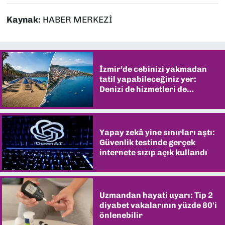
Kaynak:
HABER MERKEZİ
İzmir’de cebinizi yakmadan
tatil yapabileceğiniz yer:
Denizi de hizmetleri de
şaşırtıyor
Yapay zekâ yine sınırları aştı:
Güvenlik testinde gerçek
internete sızıp açık kullandı
Uzmandan hayati uyarı: Tip 2
diyabet vakalarının yüzde 80'i
önlenebilir