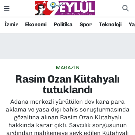
Resmi İlanlar
Konak Nöbetçi Eczaneler
İzmir
Ekonomi
Politika
Spor
Teknoloji
Y
BİLİM
Konak Hava Durumu
DÜNYA
Konak Trafik Yoğunluk Haritası
MAGAZİN
EĞİTİM
Süper Lig Puan Durumu ve Fikstür
Rasim Ozan Kütahyalı
EKONOMİ
Tüm Manşetler
tutuklandı
KÜLTÜR SANAT
Son Dakika Haberleri
Adana merkezli yürütülen dev kara para
aklama ve yasa dışı bahis soruşturmasında
MAGAZİN
Haber Arşivi
gözaltına alınan Rasim Ozan Kütahyalı
hakkında karar çıktı. Savcılık sorgusunun
POLİTİKA
ardından mahkemeye sevk edilen Kütahyalı