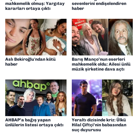
mahkemelik olmuş: Yargıtay
sevenlerini endişelendiren
kararları ortaya çıktı
haber
Aslı Bekiroğlu'ndan kötü
Barış Manço’nun eserleri
haber
mahkemelik oldu: Ailesi ünlü
müzik şirketine dava açtı
AHBAP’a bağış yapan
Yeraltı dizisinde kriz: Ülkü
ünlülerin listesi ortaya çıktı
Hilal Çiftçi’nin babasından
suç duyurusu