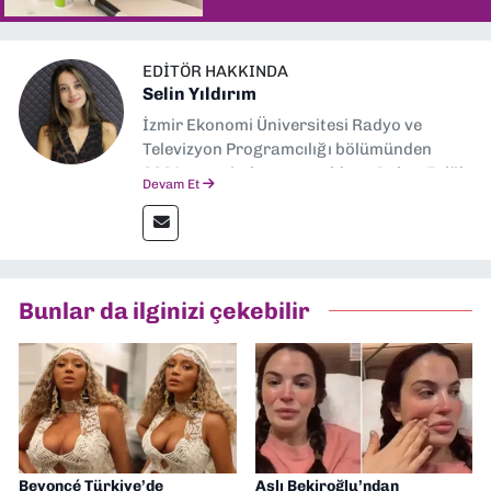
EDITÖR HAKKINDA
Selin Yıldırım
İzmir Ekonomi Üniversitesi Radyo ve
Televizyon Programcılığı bölümünden
2024 senesinde mezun oldum. Dokuz Eylül
Devam Et
Gazetesi'nde spor yazarlığı yaparken,
editörlük görevini de üstleniyorum.
Bunlar da ilginizi çekebilir
Beyoncé Türkiye’de
Aslı Bekiroğlu’ndan