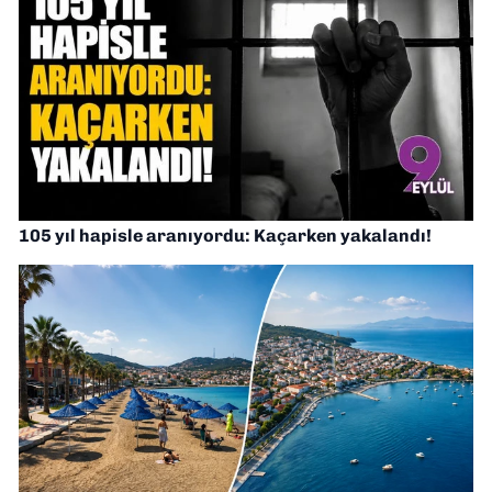
105 yıl hapisle aranıyordu: Kaçarken yakalandı!