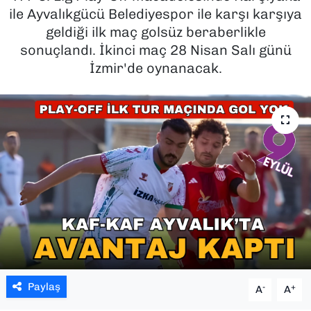
ile Ayvalıkgücü Belediyespor ile karşı karşıya
SAĞLIK
geldiği ilk maç golsüz beraberlikle
sonuçlandı. İkinci maç 28 Nisan Salı günü
SPOR
İzmir'de oynanacak.
TEKNOLOJİ
YAŞAM
YEREL YÖNETİMLER
Paylaş
-
+
A
A