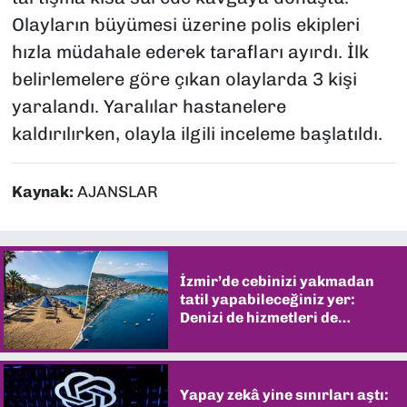
Olayların büyümesi üzerine polis ekipleri
hızla müdahale ederek tarafları ayırdı. İlk
belirlemelere göre çıkan olaylarda 3 kişi
yaralandı. Yaralılar hastanelere
kaldırılırken, olayla ilgili inceleme başlatıldı.
Kaynak:
AJANSLAR
İzmir’de cebinizi yakmadan
tatil yapabileceğiniz yer:
Denizi de hizmetleri de
şaşırtıyor
Yapay zekâ yine sınırları aştı: