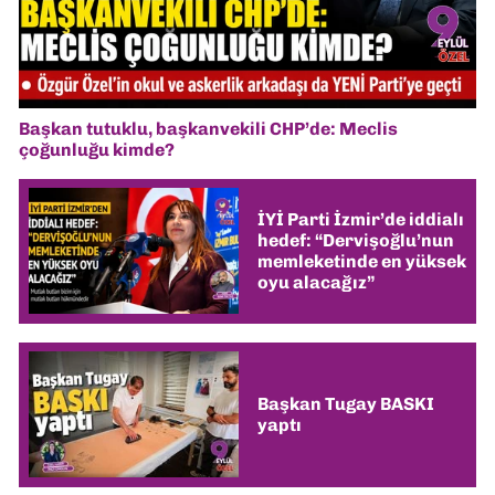
Başkan tutuklu, başkanvekili CHP’de: Meclis
çoğunluğu kimde?
İYİ Parti İzmir’de iddialı
hedef: “Dervişoğlu’nun
memleketinde en yüksek
oyu alacağız”
Başkan Tugay BASKI
yaptı