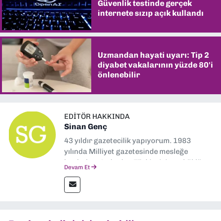
Güvenlik testinde gerçek
internete sızıp açık kullandı
Uzmandan hayati uyarı: Tip 2
diyabet vakalarının yüzde 80'i
önlenebilir
EDITÖR HAKKINDA
Sinan Genç
43 yıldır gazetecilik yapıyorum. 1983
yılında Milliyet gazetesinde mesleğe
başladım. Ardından Türkiye’nin en köklü
Devam Et
gazetelerinden Yeni Asır’da 36 yıl boyunca
muhabir, editör, müdür yardımcısı ve spor
müdürü olarak görev yaptım. Ayrıca Yeni
Asır TV’de 7 yıl boyunca programlar
hazırlayıp sundum. Şu anda Dokuz Eylül