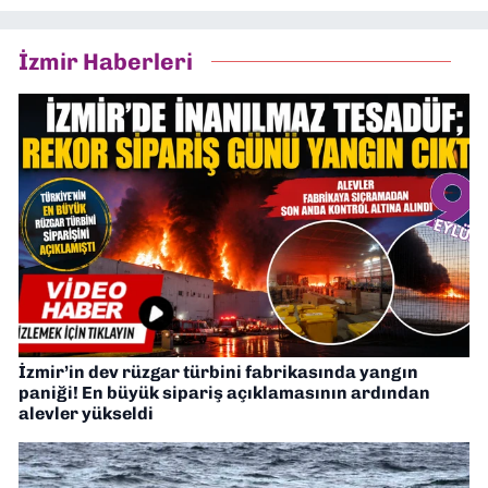
İzmir Haberleri
İzmir’in dev rüzgar türbini fabrikasında yangın
paniği! En büyük sipariş açıklamasının ardından
alevler yükseldi