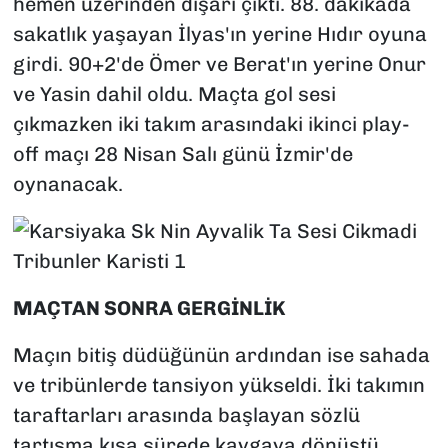
hemen üzerinden dışarı çıktı. 88. dakikada
sakatlık yaşayan İlyas'ın yerine Hıdır oyuna
girdi. 90+2'de Ömer ve Berat'ın yerine Onur
ve Yasin dahil oldu. Maçta gol sesi
çıkmazken iki takım arasındaki ikinci play-
off maçı 28 Nisan Salı günü İzmir'de
oynanacak.
MAÇTAN SONRA GERGİNLİK
Maçın bitiş düdüğünün ardından ise sahada
ve tribünlerde tansiyon yükseldi. İki takımın
taraftarları arasında başlayan sözlü
tartışma kısa sürede kavgaya dönüştü.