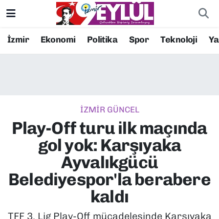
Resmi İlanlar
Konak Nöbetçi Eczaneler
İzmir
Ekonomi
Politika
Spor
Teknoloji
Y
BİLİM
Konak Hava Durumu
DÜNYA
Konak Trafik Yoğunluk Haritası
İZMİR GÜNCEL
EĞİTİM
Süper Lig Puan Durumu ve Fikstür
Play-Off turu ilk maçında
EKONOMİ
Tüm Manşetler
gol yok: Karşıyaka
Ayvalıkgücü
KÜLTÜR SANAT
Son Dakika Haberleri
Belediyespor'la berabere
MAGAZİN
Haber Arşivi
kaldı
POLİTİKA
TFF 3. Lig Play-Off mücadelesinde Karşıyaka