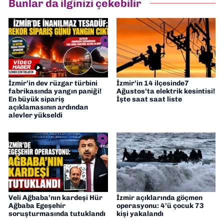
Bunlar da ilginizi çekebilir
Gazetesi'nde editörlük yapıyorum
İzmir’in dev rüzgar türbini
İzmir’in 14 ilçesinde7
fabrikasında yangın paniği!
Ağustos’ta elektrik kesintisi!
En büyük sipariş
İşte saat saat liste
açıklamasının ardından
alevler yükseldi
Veli Ağbaba’nın kardeşi Hür
İzmir açıklarında göçmen
Ağbaba Egeşehir
operasyonu: 4’ü çocuk 73
soruşturmasında tutuklandı
kişi yakalandı