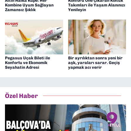
Altın Halka Küpe: Her
Konforu Öne Çıkaran Koltuk
Kombine Uyum Sağlayan
Takımları ile Yaşam Alanınızı
Zamansız Şıklık
Yenileyin
Pegasus Uçak Bileti ile
Bir ayrılıktan sonra yeni bir
Konforlu ve Ekonomik
aşk, yaraları sarar. Geçiş
Seyahatin Adresi
yapmak acı verir
Özel Haber