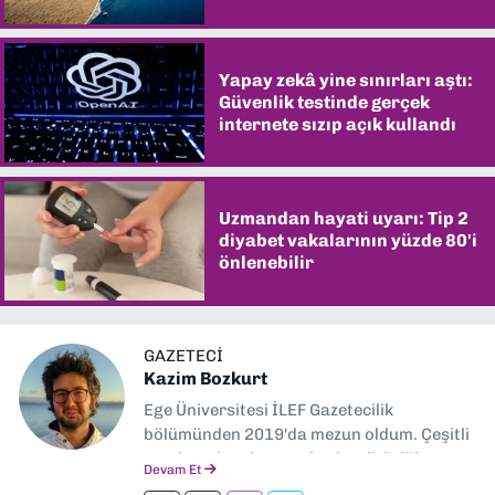
şaşırtıyor
Yapay zekâ yine sınırları aştı:
Güvenlik testinde gerçek
internete sızıp açık kullandı
Uzmandan hayati uyarı: Tip 2
diyabet vakalarının yüzde 80'i
önlenebilir
GAZETECI
Kazim Bozkurt
Ege Üniversitesi İLEF Gazetecilik
bölümünden 2019'da mezun oldum. Çeşitli
yerel ve ulusal gazetelerde editörlük,
Devam Et
muhabirlik yaptım. Teknoloji bloglarını