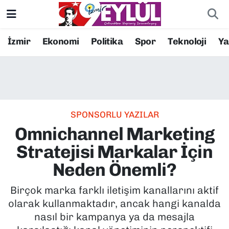
Resmi İlanlar
Konak Nöbetçi Eczaneler
İzmir
Ekonomi
Politika
Spor
Teknoloji
Y
BİLİM
Konak Hava Durumu
DÜNYA
Konak Trafik Yoğunluk Haritası
SPONSORLU YAZILAR
EĞİTİM
Süper Lig Puan Durumu ve Fikstür
Omnichannel Marketing
EKONOMİ
Tüm Manşetler
Stratejisi Markalar İçin
Neden Önemli?
KÜLTÜR SANAT
Son Dakika Haberleri
Birçok marka farklı iletişim kanallarını aktif
MAGAZİN
Haber Arşivi
olarak kullanmaktadır, ancak hangi kanalda
nasıl bir kampanya ya da mesajla
POLİTİKA