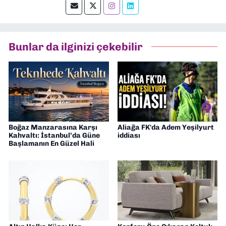
okumayı severim.
Bunlar da ilginizi çekebilir
Boğaz Manzarasına Karşı
Aliağa FK'da Adem Yeşilyurt
Kahvaltı: İstanbul’da Güne
iddiası
Başlamanın En Güzel Hali