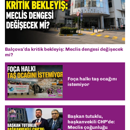
Balçova’da kritik bekleyiş: Meclis dengesi değişecek
mi?
Foça halkı taş ocağını
istemiyor
Başkan tutuklu,
başkanvekili CHP’de:
Meclis çoğunluğu