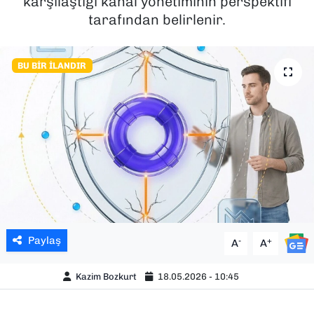
karşılaştığı kanal yönetiminin perspektifi
tarafından belirlenir.
SAĞLIK
SPOR
BU BIR İLANDIR
TEKNOLOJİ
YAŞAM
YEREL YÖNETİMLER
Paylaş
-
+
A
A
Kazim Bozkurt
18.05.2026 - 10:45