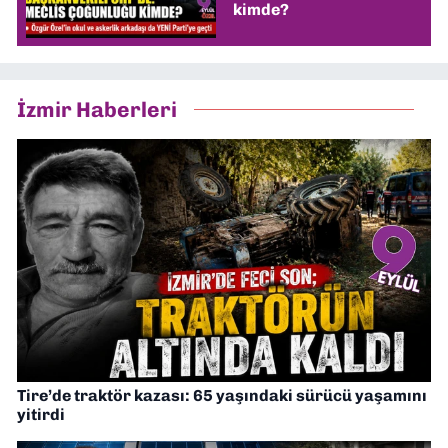
kimde?
İzmir Haberleri
Tire’de traktör kazası: 65 yaşındaki sürücü yaşamını
yitirdi