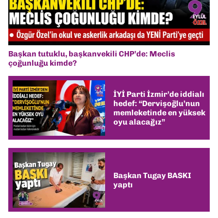
Başkan tutuklu, başkanvekili CHP’de: Meclis
çoğunluğu kimde?
İYİ Parti İzmir’de iddialı
hedef: “Dervişoğlu’nun
memleketinde en yüksek
oyu alacağız”
Başkan Tugay BASKI
yaptı