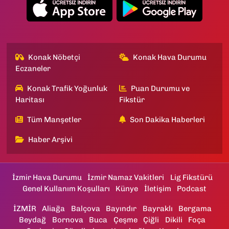
Konak Nöbetçi
Konak Hava Durumu
Eczaneler
Konak Trafik Yoğunluk
Puan Durumu ve
Haritası
Fikstür
Tüm Manşetler
Son Dakika Haberleri
Haber Arşivi
İzmir Hava Durumu
İzmir Namaz Vakitleri
Lig Fikstürü
Genel Kullanım Koşulları
Künye
İletişim
Podcast
İZMİR
Aliağa
Balçova
Bayındır
Bayraklı
Bergama
Beydağ
Bornova
Buca
Çeşme
Çiğli
Dikili
Foça