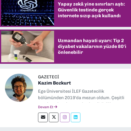
Yapay zekâ yine sınırları aştı:
Güvenlik testinde gerçek
internete sızıp açık kullandı
Uzmandan hayati uyarı: Tip 2
diyabet vakalarının yüzde 80'i
önlenebilir
GAZETECI
Kazim Bozkurt
Ege Üniversitesi İLEF Gazetecilik
bölümünden 2019'da mezun oldum. Çeşitli
yerel ve ulusal gazetelerde editörlük,
Devam Et
muhabirlik yaptım. Teknoloji bloglarını
okumayı severim.