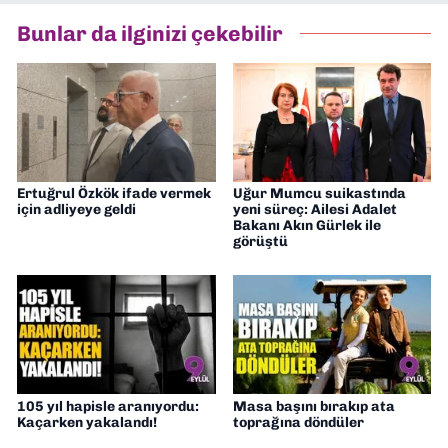
Bunlar da ilginizi çekebilir
Ertuğrul Özkök ifade vermek
Uğur Mumcu suikastında
için adliyeye geldi
yeni süreç: Ailesi Adalet
Bakanı Akın Gürlek ile
görüştü
105 yıl hapisle aranıyordu:
Masa başını bırakıp ata
Kaçarken yakalandı!
toprağına döndüler