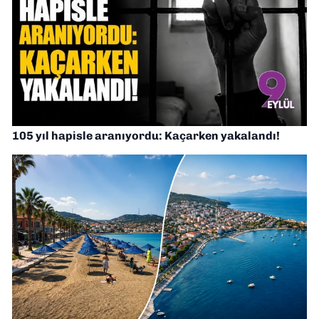
105 yıl hapisle aranıyordu: Kaçarken yakalandı!