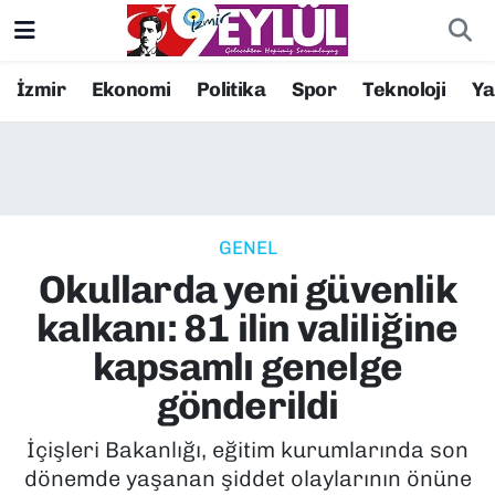
Resmi İlanlar
Konak Nöbetçi Eczaneler
İzmir
Ekonomi
Politika
Spor
Teknoloji
Y
BİLİM
Konak Hava Durumu
DÜNYA
Konak Trafik Yoğunluk Haritası
GENEL
EĞİTİM
Süper Lig Puan Durumu ve Fikstür
Okullarda yeni güvenlik
EKONOMİ
Tüm Manşetler
kalkanı: 81 ilin valiliğine
kapsamlı genelge
KÜLTÜR SANAT
Son Dakika Haberleri
gönderildi
MAGAZİN
Haber Arşivi
İçişleri Bakanlığı, eğitim kurumlarında son
dönemde yaşanan şiddet olaylarının önüne
POLİTİKA