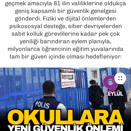
geçmek amacıyla 81 ilin valiliklerine oldukça
geniş kapsamlı bir güvenlik genelgesi
SAĞLIK
gönderdi. Fiziki ve dijital önlemlerden
psikososyal desteğe, siber devriyelerden
SPOR
sabit kolluk görevlilerine kadar pek çok
TEKNOLOJİ
yeniliği barındıran eylem planıyla,
milyonlarca öğrencinin eğitim yuvalarında
YAŞAM
tam bir güven içinde olması hedefleniyor.
YEREL YÖNETİMLER