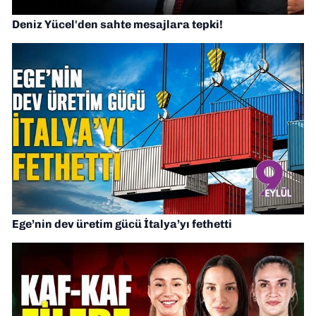
Deniz Yücel'den sahte mesajlara tepki!
Ege’nin dev üretim gücü İtalya’yı fethetti