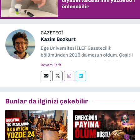
diyabet vakalarının yüzde 80'i
önlenebilir
GAZETECI
Kazim Bozkurt
Ege Üniversitesi İLEF Gazetecilik
bölümünden 2019'da mezun oldum. Çeşitli
yerel ve ulusal gazetelerde editörlük,
Devam Et
muhabirlik yaptım. Teknoloji bloglarını
okumayı severim.
Bunlar da ilginizi çekebilir