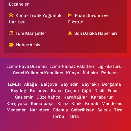
Eczaneler
Konak Trafik Yoğunluk
Puan Durumu ve
Haritası
Fikstür
Tüm Manşetler
Son Dakika Haberleri
Haber Arşivi
İzmir Hava Durumu
İzmir Namaz Vakitleri
Lig Fikstürü
Genel Kullanım Koşulları
Künye
İletişim
Podcast
İZMİR
Aliağa
Balçova
Bayındır
Bayraklı
Bergama
Beydağ
Bornova
Buca
Çeşme
Çiğli
Dikili
Foça
Gaziemir
Güzelbahçe
Karabağlar
Karaburun
Karşıyaka
Kemalpaşa
Kiraz
Kınık
Konak
Menderes
Menemen
Narlıdere
Ödemiş
Seferihisar
Selçuk
Tire
Torbalı
Urla