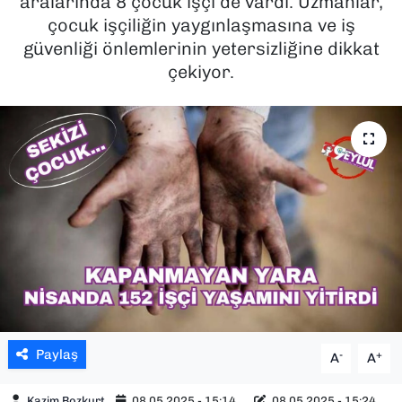
aralarında 8 çocuk işçi de vardı. Uzmanlar,
çocuk işçiliğin yaygınlaşmasına ve iş
SAĞLIK
güvenliği önlemlerinin yetersizliğine dikkat
çekiyor.
SPOR
TEKNOLOJİ
YAŞAM
YEREL YÖNETİMLER
Paylaş
-
+
A
A
Kazim Bozkurt
08.05.2025 - 15:14
08.05.2025 - 15:24