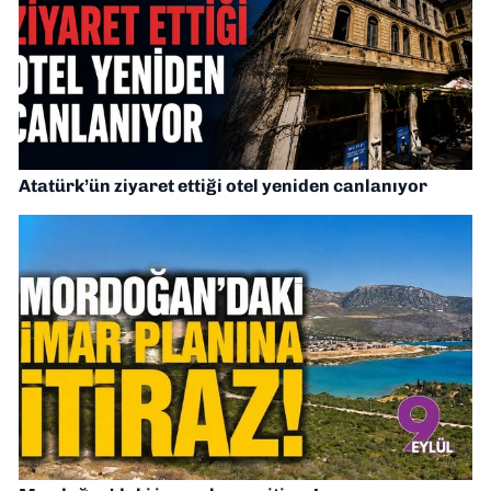
Atatürk’ün ziyaret ettiği otel yeniden canlanıyor