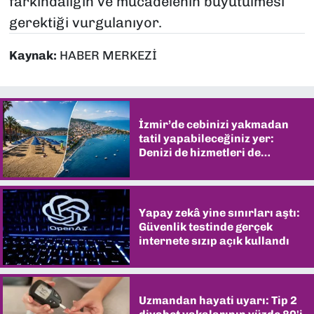
farkındalığın ve mücadelenin büyütülmesi
gerektiği vurgulanıyor.
Kaynak:
HABER MERKEZİ
İzmir’de cebinizi yakmadan
tatil yapabileceğiniz yer:
Denizi de hizmetleri de
şaşırtıyor
Yapay zekâ yine sınırları aştı:
Güvenlik testinde gerçek
internete sızıp açık kullandı
Uzmandan hayati uyarı: Tip 2