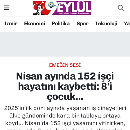
Resmi İlanlar
Konak Nöbetçi Eczaneler
İzmir
Ekonomi
Politika
Spor
Teknoloji
Y
BİLİM
Konak Hava Durumu
DÜNYA
Konak Trafik Yoğunluk Haritası
EMEĞİN SESİ
EĞİTİM
Süper Lig Puan Durumu ve Fikstür
Nisan ayında 152 işçi
EKONOMİ
Tüm Manşetler
hayatını kaybetti: 8'i
çocuk...
KÜLTÜR SANAT
Son Dakika Haberleri
2025’in ilk dört ayında yaşanan iş cinayetleri
MAGAZİN
Haber Arşivi
ülke gündeminde kara bir tabloyu ortaya
koydu. Nisan’da 152 işçi yaşamını yitirirken,
POLİTİKA