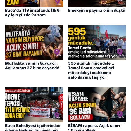
Buca’da TİS imzalandı: İlk 6
Emekçinin payına ölüm düştü
ay için yüzde 24 zam
Mutfakta yangın büyüyor:
595 günlük mücadele...
Açlık sınırı 37 bine dayandı!
Temel Conta emekçileri
mücadeleyi mahkeme
salonlarına taşıyor
Buca Belediyesi işçilerinden
BİSAM raporu: Açlık sınırı
ödeme tepkisi: İyi niyetimiz
36 bini solladı!