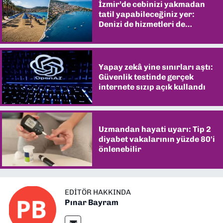
İzmir’de cebinizi yakmadan
tatil yapabileceğiniz yer:
Denizi de hizmetleri de
şaşırtıyor
Yapay zekâ yine sınırları aştı:
Güvenlik testinde gerçek
internete sızıp açık kullandı
Uzmandan hayati uyarı: Tip 2
diyabet vakalarının yüzde 80'i
önlenebilir
EDITÖR HAKKINDA
Pınar Bayram