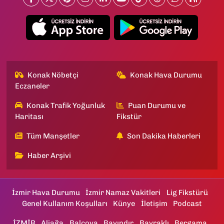
Konak Nöbetçi
Konak Hava Durumu
Eczaneler
Konak Trafik Yoğunluk
Puan Durumu ve
Haritası
Fikstür
Tüm Manşetler
Son Dakika Haberleri
Haber Arşivi
İzmir Hava Durumu
İzmir Namaz Vakitleri
Lig Fikstürü
Genel Kullanım Koşulları
Künye
İletişim
Podcast
İZMİR
Aliağa
Balçova
Bayındır
Bayraklı
Bergama