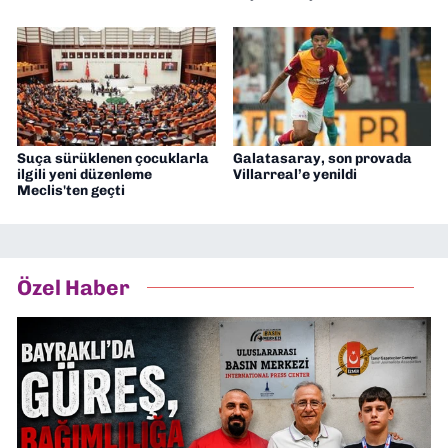
Suça sürüklenen çocuklarla
Galatasaray, son provada
ilgili yeni düzenleme
Villarreal’e yenildi
Meclis'ten geçti
Özel Haber