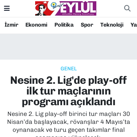
Resmi İlanlar
Konak Nöbetçi Eczaneler
İzmir
Ekonomi
Politika
Spor
Teknoloji
Y
BİLİM
Konak Hava Durumu
DÜNYA
Konak Trafik Yoğunluk Haritası
GENEL
EĞİTİM
Süper Lig Puan Durumu ve Fikstür
Nesine 2. Lig'de play-off
EKONOMİ
Tüm Manşetler
ilk tur maçlarının
programı açıklandı
KÜLTÜR SANAT
Son Dakika Haberleri
Nesine 2. Lig play-off birinci tur maçları 30
MAGAZİN
Haber Arşivi
Nisan’da başlayacak, rövanşlar 4 Mayıs’ta
oynanacak ve turu geçen takımlar final
POLİTİKA