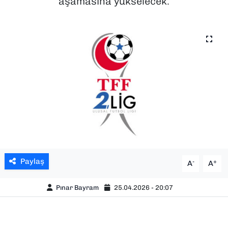
aşamasına yükselecek.
SAĞLIK
SPOR
TEKNOLOJİ
YAŞAM
YEREL YÖNETİMLER
Paylaş
-
+
A
A
Pınar Bayram
25.04.2026 - 20:07