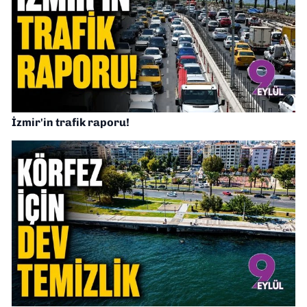
İzmir'in trafik raporu!