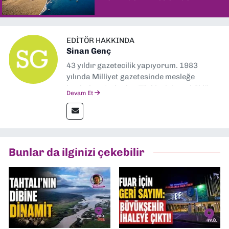
şaşırtıyor
EDITÖR HAKKINDA
Sinan Genç
43 yıldır gazetecilik yapıyorum. 1983
yılında Milliyet gazetesinde mesleğe
başladım. Ardından Türkiye’nin en köklü
Devam Et
gazetelerinden Yeni Asır’da 36 yıl boyunca
muhabir, editör, müdür yardımcısı ve spor
müdürü olarak görev yaptım. Ayrıca Yeni
Asır TV’de 7 yıl boyunca programlar
hazırlayıp sundum. Şu anda Dokuz Eylül
Bunlar da ilginizi çekebilir
Gazetesi'nde editörlük yapıyorum