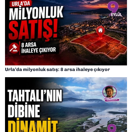
Urla’da milyonluk satış: 8 arsa ihaleye çıkıyor