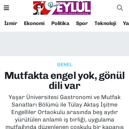
Resmi İlanlar
Konak Nöbetçi Eczaneler
İzmir
Ekonomi
Politika
Spor
Teknoloji
Y
BİLİM
Konak Hava Durumu
DÜNYA
Konak Trafik Yoğunluk Haritası
GENEL
EĞİTİM
Süper Lig Puan Durumu ve Fikstür
Mutfakta engel yok, gönül
EKONOMİ
Tüm Manşetler
dili var
KÜLTÜR SANAT
Son Dakika Haberleri
Yaşar Üniversitesi Gastronomi ve Mutfak
Sanatları Bölümü ile Tülay Aktaş İşitme
MAGAZİN
Haber Arşivi
Engelliler Ortaokulu arasında beş aydır
yürütülen anlamlı iş birliği, uygulama
POLİTİKA
mutfağında düzenlenen coşkulu bir kapanış