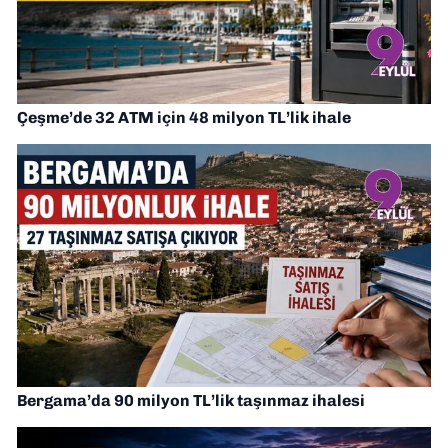
Çeşme’de 32 ATM için 48 milyon TL’lik ihale
Bergama’da 90 milyon TL’lik taşınmaz ihalesi