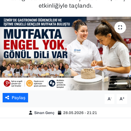
etkinliğiyle taçlandı.
SAĞLIK
SPOR
TEKNOLOJİ
YAŞAM
YEREL YÖNETİMLER
Paylaş
-
+
A
A
Sinan Genç
28.05.2026 - 21:21