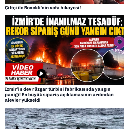
Çiftçi ile Benekli’nin vefa hikayesi!
İzmir’in dev rüzgar türbini fabrikasında yangın
paniği! En büyük sipariş açıklamasının ardından
alevler yükseldi