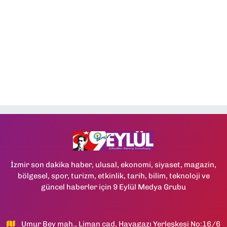
İzmir son dakika haber, ulusal, ekonomi, siyaset, magazin,
bölgesel, spor, turizm, etkinlik, tarih, bilim, teknoloji ve
güncel haberler için 9 Eylül Medya Grubu
Umur Bey mah., Liman cad, Havagazı Yerleşkesi No:16/6