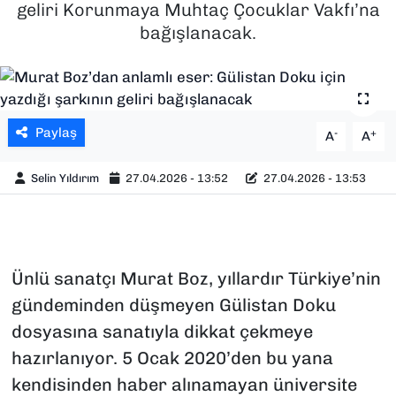
geliri Korunmaya Muhtaç Çocuklar Vakfı’na
bağışlanacak.
SAĞLIK
SPOR
TEKNOLOJİ
Paylaş
-
+
A
A
YAŞAM
Selin Yıldırım
27.04.2026 - 13:52
27.04.2026 - 13:53
YEREL YÖNETİMLER
Ünlü sanatçı Murat Boz, yıllardır Türkiye’nin
gündeminden düşmeyen Gülistan Doku
dosyasına sanatıyla dikkat çekmeye
hazırlanıyor. 5 Ocak 2020’den bu yana
kendisinden haber alınamayan üniversite