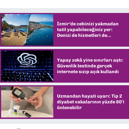
İzmir’de cebinizi yakmadan
tatil yapabileceğiniz yer:
Denizi de hizmetleri de
şaşırtıyor
Yapay zekâ yine sınırları aştı:
Güvenlik testinde gerçek
internete sızıp açık kullandı
Uzmandan hayati uyarı: Tip 2
diyabet vakalarının yüzde 80'i
önlenebilir