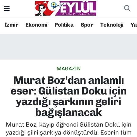
Resmi İlanlar
Konak Nöbetçi Eczaneler
İzmir
Ekonomi
Politika
Spor
Teknoloji
Y
BİLİM
Konak Hava Durumu
DÜNYA
Konak Trafik Yoğunluk Haritası
MAGAZİN
EĞİTİM
Süper Lig Puan Durumu ve Fikstür
Murat Boz’dan anlamlı
EKONOMİ
Tüm Manşetler
eser: Gülistan Doku için
yazdığı şarkının geliri
KÜLTÜR SANAT
Son Dakika Haberleri
bağışlanacak
MAGAZİN
Haber Arşivi
Murat Boz, kayıp öğrenci Gülistan Doku için
yazdığı şiiri şarkıya dönüştürdü. Eserin tüm
POLİTİKA