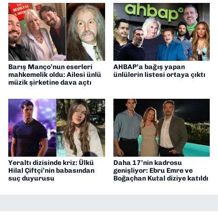
Barış Manço’nun eserleri
AHBAP’a bağış yapan
mahkemelik oldu: Ailesi ünlü
ünlülerin listesi ortaya çıktı
müzik şirketine dava açtı
Yeraltı dizisinde kriz: Ülkü
Daha 17’nin kadrosu
Hilal Çiftçi’nin babasından
genişliyor: Ebru Emre ve
suç duyurusu
Boğaçhan Kutal diziye katıldı