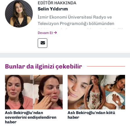
EDITÖR HAKKINDA
Selin Yıldırım
İzmir Ekonomi Üniversitesi Radyo ve
Televizyon Programcılığı bölümünden
2024 senesinde mezun oldum. Dokuz Eylül
Devam Et
Gazetesi'nde spor yazarlığı yaparken,
editörlük görevini de üstleniyorum.
Bunlar da ilginizi çekebilir
Aslı Bekiroğlu’ndan
Aslı Bekiroğlu'ndan kötü
sevenlerini endişelendiren
haber
haber