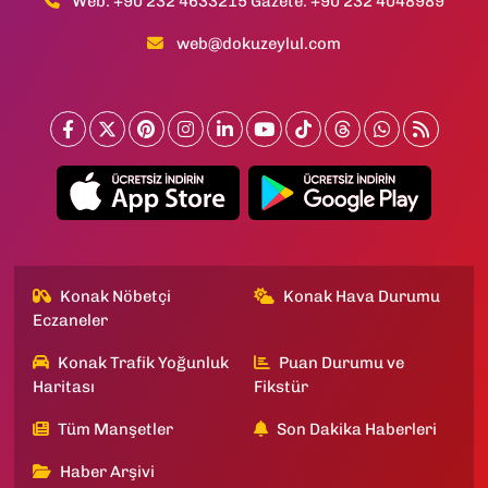
Web: +90 232 4633215 Gazete: +90 232 4048989
web@dokuzeylul.com
Konak Nöbetçi
Konak Hava Durumu
Eczaneler
Konak Trafik Yoğunluk
Puan Durumu ve
Haritası
Fikstür
Tüm Manşetler
Son Dakika Haberleri
Haber Arşivi