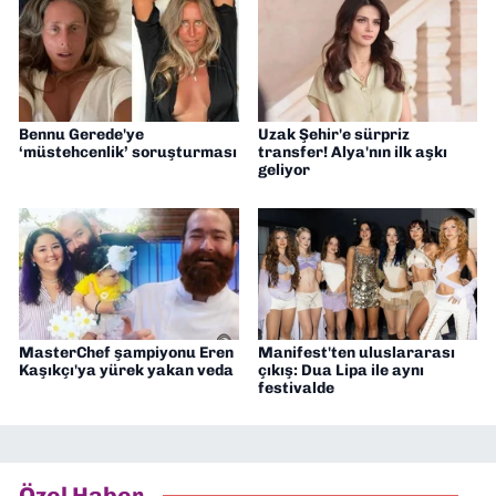
Bennu Gerede'ye
Uzak Şehir'e sürpriz
‘müstehcenlik’ soruşturması
transfer! Alya'nın ilk aşkı
geliyor
MasterChef şampiyonu Eren
Manifest'ten uluslararası
Kaşıkçı'ya yürek yakan veda
çıkış: Dua Lipa ile aynı
festivalde
Özel Haber