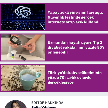
Yapay zekâ yine sınırları aştı:
Güvenlik testinde gerçek
internete sızıp açık kullandı
Uzmandan hayati uyarı: Tip 2
diyabet vakalarının yüzde 80'i
önlenebilir
Türkiye'de kahve tüketiminin
yüzde 70’i artık evlerde
gerçekleşiyor
EDITÖR HAKKINDA
Selin Yıldırım