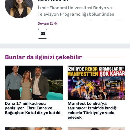
İzmir Ekonomi Üniversitesi Radyo ve
Televizyon Programcılığı bölümünden
2024 senesinde mezun oldum. Dokuz Eylül
Devam Et
Gazetesi'nde spor yazarlığı yaparken,
editörlük görevini de üstleniyorum.
Bunlar da ilginizi çekebilir
Daha 17’nin kadrosu
Manifest Londra’ya
genişliyor: Ebru Emre ve
taşınıyor: İzmir’de kırdığı
Boğaçhan Kutal diziye katıldı
rekorla Türkiye’ye veda
edecek