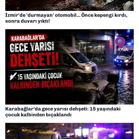
İzmir'de 'durmayan' otomobil... Önce kepengi kırdı,
sonra duvarı yıktı!
Karabağlar’da gece yarısı dehşeti: 15 yaşındaki
çocuk kalbinden bıçaklandı