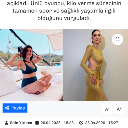
açıkladı. Ünlü oyuncu, kilo verme sürecinin
tamamen spor ve sağlıklı yaşamla ilgili
SAĞLIK
olduğunu vurguladı.
SPOR
TEKNOLOJİ
YAŞAM
YEREL YÖNETİMLER
Paylaş
-
+
A
A
Selin Yıldırım
26.04.2026 - 15:23
26.04.2026 - 15:27