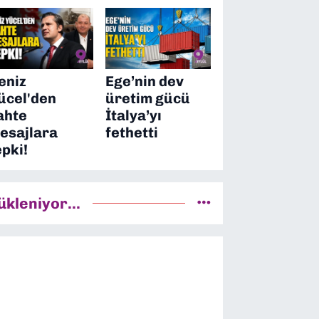
eniz
Ege’nin dev
ücel'den
üretim gücü
ahte
İtalya’yı
esajlara
fethetti
epki!
ükleniyor...