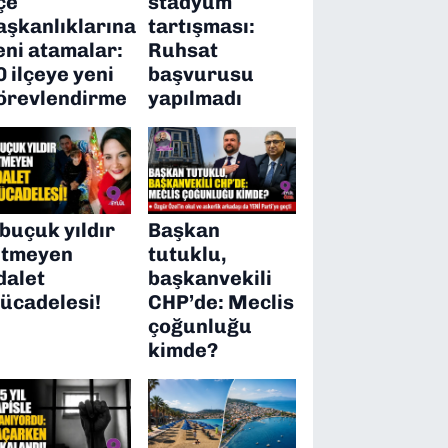
lçe
stadyum
aşkanlıklarına
tartışması:
eni atamalar:
Ruhsat
0 ilçeye yeni
başvurusu
örevlendirme
yapılmadı
 buçuk yıldır
Başkan
itmeyen
tutuklu,
dalet
başkanvekili
ücadelesi!
CHP’de: Meclis
çoğunluğu
kimde?