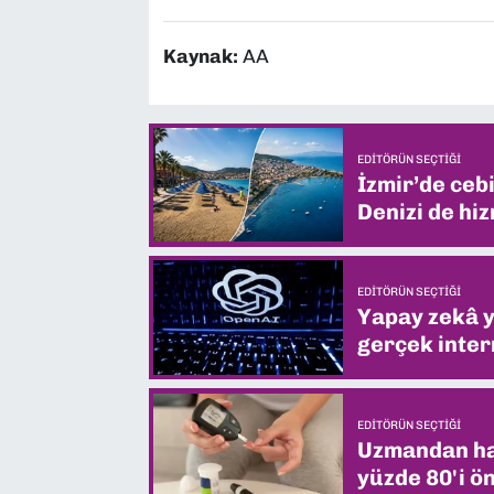
Kaynak:
AA
EDITÖRÜN SEÇTIĞI
İzmir’de ceb
Denizi de hiz
EDITÖRÜN SEÇTIĞI
Yapay zekâ yi
gerçek intern
EDITÖRÜN SEÇTIĞI
Uzmandan hay
yüzde 80'i ön