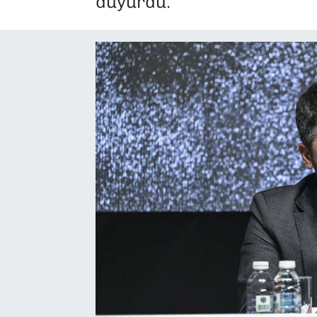
duyurdu.
SAĞLIK
SPOR
TEKNOLOJİ
YAŞAM
YEREL YÖNETİMLER