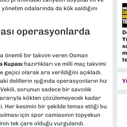
 yönetim odalarında da kök saldığını
ası operasyonlarda
D
Y
s
m
a önemli bir takvim veren Osman
t
a Kupası
hazırlıkları ve milli maç takvimi
geçici olarak ara verildiğini açıkladı.
Y
daki delillerin ışığında operasyonların hız
Vekili, sorunun sadece bir savcılık
ararıyla kökten çözülemeyecek kadar
i. Her kesimin bir şekilde temas ettiği bu
ılması için spor camiasının topyekun
inin tek çare olduğu vurgulandı.