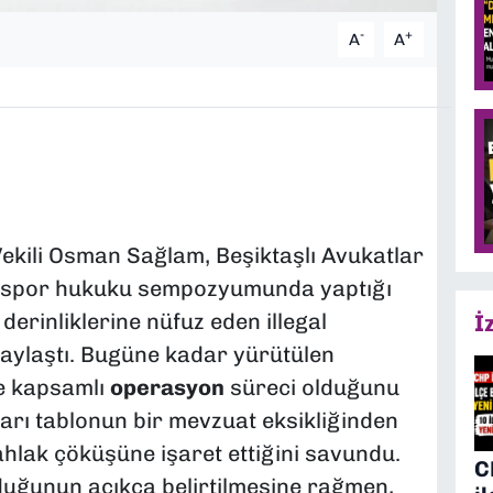
-
+
A
A
ekili Osman Sağlam, Beşiktaşlı Avukatlar
n spor hukuku sempozyumunda yaptığı
erinliklerine nüfuz eden illegal
İ
r paylaştı. Bugüne kadar yürütülen
ve kapsamlı
operasyon
süreci olduğunu
arı tablonun bir mevzuat eksikliğinden
ahlak çöküşüne işaret ettiğini savundu.
C
lduğunun açıkça belirtilmesine rağmen,