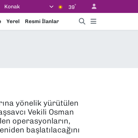
°
Konak
39
e
Yerel
Resmi İlanlar
rına yönelik yürütülen
aşsavcı Vekili Osman
ilen operasyonların,
eniden başlatılacağını