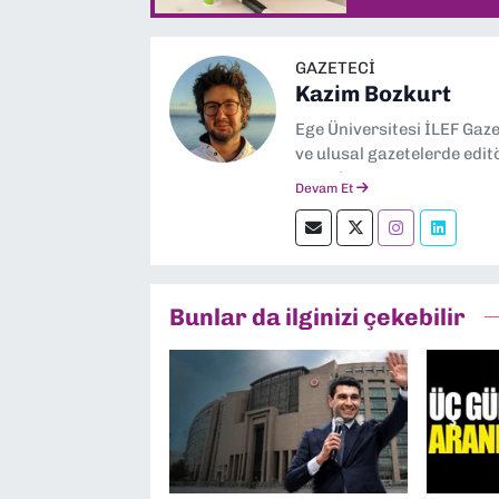
GAZETECI
Kazim Bozkurt
Ege Üniversitesi İLEF Gaz
ve ulusal gazetelerde edit
severim.
Devam Et
Bunlar da ilginizi çekebilir