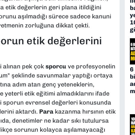
i
 etik değerlerin geri plana itildiğini
b
y
 sorunu aşılmadığı sürece sadece kanuni
1
retmenin zorluğuna dikkat çekti.
g
porun etik değerlerini
 alınan pek çok
sporcu
ve profesyonelin
6
um" şeklinde savunmalar yaptığı ortaya
b
a
tına adım atan genç yeteneklerin,
m
yeterli etik eğitimi almadıklarını ifade
hi sporun evrensel değerleri konusunda
lerini aktardı.
Para
kazanma hırsının etik
ıda, denetimler ne kadar sıkı tutulursa
edikçe sorunun kolayca aşılamayacağı