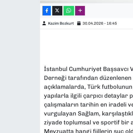
Kazim Bozkurt
30.04.2026 - 16:45
İstanbul Cumhuriyet Başsavcı V
Derneği tarafından düzenlene
açıklamalarda, Türk futbolunun d
yapılarla ilgili çarpıcı detayla
çalışmaların tarihin en iradeli 
vurgulayan Sağlam, karşılaştıkl
ziyade toplumsal ve sportif bir 
Mevzuatta hangi fiillerin suç o