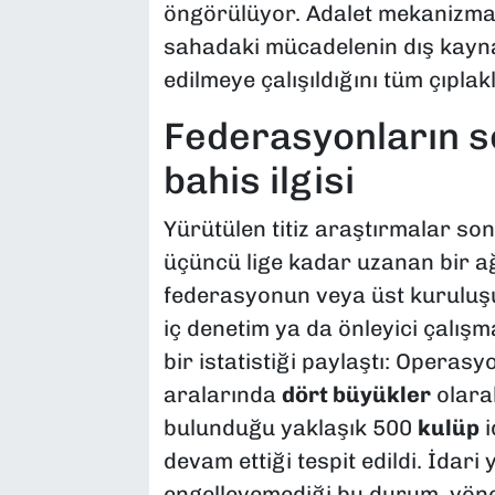
öngörülüyor. Adalet mekanizması
sahadaki mücadelenin dış kaynak
edilmeye çalışıldığını tüm çıplak
Federasyonların se
bahis ilgisi
Yürütülen titiz araştırmalar s
üçüncü lige kadar uzanan bir ağd
federasyonun veya üst kuruluşun
iç denetim ya da önleyici çalışm
bir istatistiği paylaştı: Opera
aralarında
dört büyükler
olarak
bulunduğu yaklaşık 500
kulüp
i
devam ettiği tespit edildi. İdari
engelleyemediği bu durum, yöneti