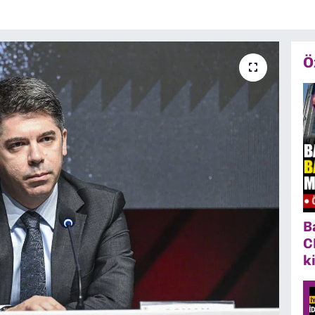
Ö
B
C
k