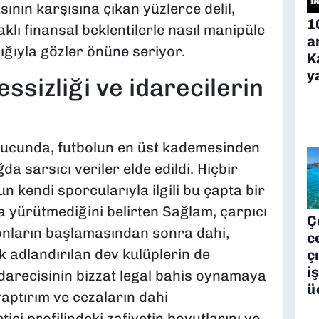
nın karşısına çıkan yüzlerce delil,
1
lı finansal beklentilerle nasıl manipüle
a
lığıyla gözler önüne seriyor.
K
y
ssizliği ve idarecilerin
onucunda, futbolun en üst kademesinden
a sarsıcı veriler elde edildi. Hiçbir
 kendi sporcularıyla ilgili bu çapta bir
a yürütmediğini belirten Sağlam, çarpıcı
Ç
syonların başlamasından sonra dahi,
c
 adlandırılan dev kulüplerin de
ç
i
darecisinin bizzat legal bahis oynamaya
ü
 yaptırım ve cezaların dahi
ci profilindeki zafiyetin boyutlarını ve