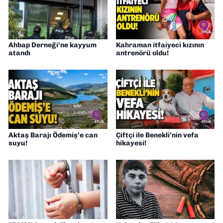
Ahbap Derneği’ne kayyum
Kahraman itfaiyeci kızının
atandı
antrenörü oldu!
Aktaş Barajı Ödemiş’e can
Çiftçi ile Benekli’nin vefa
suyu!
hikayesi!