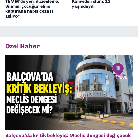
TBMM’de yeni düzenleme:
Kahreden ölüm: 13
Silahını çocuğun eline
yaşındaydı
kaptırana hapis cezası
geliyor
Özel Haber
Balçova’da kritik bekleyiş: Meclis dengesi değişecek