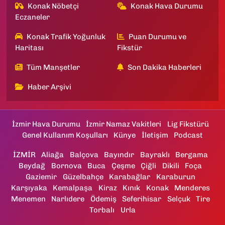
Konak Nöbetçi
Konak Hava Durumu
Eczaneler
Konak Trafik Yoğunluk
Puan Durumu ve
Haritası
Fikstür
Tüm Manşetler
Son Dakika Haberleri
Haber Arşivi
İzmir Hava Durumu
İzmir Namaz Vakitleri
Lig Fikstürü
Genel Kullanım Koşulları
Künye
İletişim
Podcast
İZMİR
Aliağa
Balçova
Bayındır
Bayraklı
Bergama
Beydağ
Bornova
Buca
Çeşme
Çiğli
Dikili
Foça
Gaziemir
Güzelbahçe
Karabağlar
Karaburun
Karşıyaka
Kemalpaşa
Kiraz
Kınık
Konak
Menderes
Menemen
Narlıdere
Ödemiş
Seferihisar
Selçuk
Tire
Torbalı
Urla