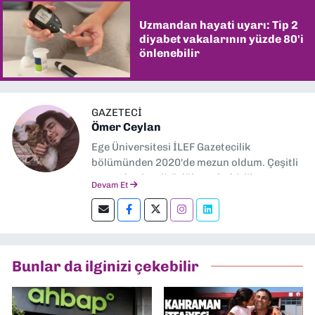
Uzmandan hayati uyarı: Tip 2
diyabet vakalarının yüzde 80'i
önlenebilir
GAZETECİ
Ömer Ceylan
Ege Üniversitesi İLEF Gazetecilik
bölümünden 2020'de mezun oldum. Çeşitli
gazetelerde editörlük, muhabirlik yaptım.
Devam Et
Şu an kültür-sanat muhabirliği ve
editörlük yapıyorum.
Bunlar da ilginizi çekebilir