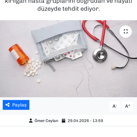
kırılgan hasta gruplarını doğrudan ve hayati
düzeyde tehdit ediyor.
SAĞLIK
SPOR
TEKNOLOJİ
YAŞAM
YEREL YÖNETİMLER
Paylaş
-
+
A
A
Ömer Ceylan
29.04.2026 - 13:59