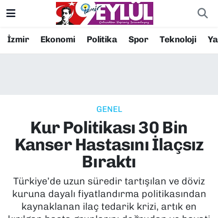
Resmi İlanlar
Konak Nöbetçi Eczaneler
İzmir
Ekonomi
Politika
Spor
Teknoloji
Y
BİLİM
Konak Hava Durumu
DÜNYA
Konak Trafik Yoğunluk Haritası
GENEL
EĞİTİM
Süper Lig Puan Durumu ve Fikstür
Kur Politikası 30 Bin
EKONOMİ
Tüm Manşetler
Kanser Hastasını İlaçsız
Bıraktı
KÜLTÜR SANAT
Son Dakika Haberleri
Türkiye’de uzun süredir tartışılan ve döviz
MAGAZİN
Haber Arşivi
kuruna dayalı fiyatlandırma politikasından
kaynaklanan ilaç tedarik krizi, artık en
POLİTİKA