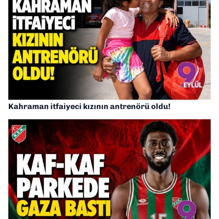
Kahraman itfaiyeci kızının antrenörü oldu!