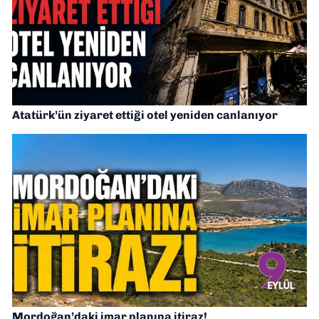
Atatürk’ün ziyaret ettiği otel yeniden canlanıyor
Mordoğan’daki imar planına itiraz!