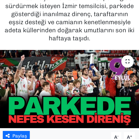
sürdürmek isteyen İzmir temsilcisi, parkede
SAĞLIK
gösterdiği inanılmaz direnç, taraftarının
eşsiz desteği ve camianın kenetlenmesiyle
SPOR
adeta küllerinden doğarak umutlarını son iki
haftaya taşıdı.
TEKNOLOJİ
YAŞAM
YEREL YÖNETİMLER
Paylaş
-
+
A
A