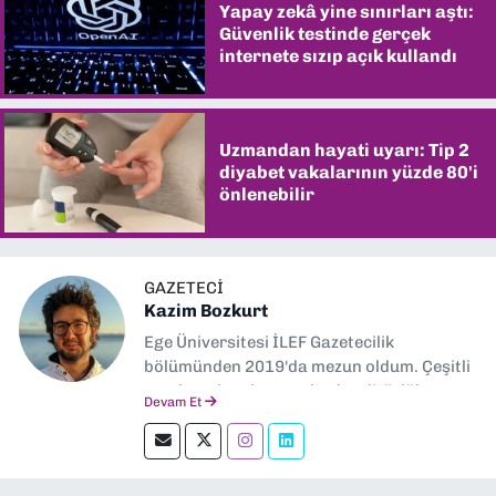
Yapay zekâ yine sınırları aştı:
Güvenlik testinde gerçek
internete sızıp açık kullandı
Uzmandan hayati uyarı: Tip 2
diyabet vakalarının yüzde 80'i
önlenebilir
GAZETECI
Kazim Bozkurt
Ege Üniversitesi İLEF Gazetecilik
bölümünden 2019'da mezun oldum. Çeşitli
yerel ve ulusal gazetelerde editörlük,
Devam Et
muhabirlik yaptım. Teknoloji bloglarını
okumayı severim.