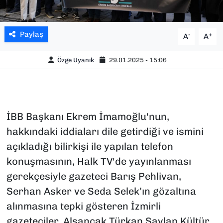
Paylaş
-
+
A
A
Özge Uyanık
29.01.2025 - 15:06
İBB Başkanı Ekrem İmamoğlu'nun,
hakkındaki iddiaları dile getirdiği ve ismini
açıkladığı bilirkişi ile yapılan telefon
konuşmasının, Halk TV'de yayınlanması
gerekçesiyle gazeteci Barış Pehlivan,
Serhan Asker ve Seda Selek’ın gözaltına
alınmasına tepki gösteren İzmirli
gazeteciler, Alsancak Türkan Saylan Kültür