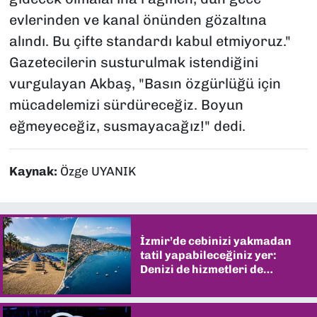
evlerinden ve kanal önünden gözaltına
alındı. Bu çifte standardı kabul etmiyoruz."
Gazetecilerin susturulmak istendiğini
vurgulayan Akbaş, "Basın özgürlüğü için
mücadelemizi sürdüreceğiz. Boyun
eğmeyeceğiz, susmayacağız!" dedi.
Kaynak:
Özge UYANIK
İzmir’de cebinizi yakmadan
tatil yapabileceğiniz yer:
Denizi de hizmetleri de
şaşırtıyor