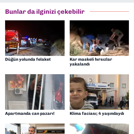
Bunlar da ilginizi çekebilir
Düğün yolunda felaket
Kar maskeli hırsızlar
yakalandı
Apartmanda can pazarı!
Klima faciası; 4 yaşındaydı