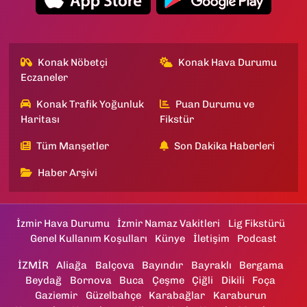
Konak Nöbetçi
Konak Hava Durumu
Eczaneler
Konak Trafik Yoğunluk
Puan Durumu ve
Haritası
Fikstür
Tüm Manşetler
Son Dakika Haberleri
Haber Arşivi
İzmir Hava Durumu
İzmir Namaz Vakitleri
Lig Fikstürü
Genel Kullanım Koşulları
Künye
İletişim
Podcast
İZMİR
Aliağa
Balçova
Bayındır
Bayraklı
Bergama
Beydağ
Bornova
Buca
Çeşme
Çiğli
Dikili
Foça
Gaziemir
Güzelbahçe
Karabağlar
Karaburun