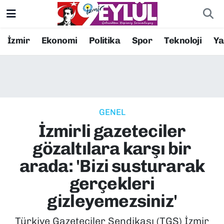
Resmi İlanlar
Konak Nöbetçi Eczaneler
İzmir
Ekonomi
Politika
Spor
Teknoloji
Y
BİLİM
Konak Hava Durumu
DÜNYA
Konak Trafik Yoğunluk Haritası
GENEL
EĞİTİM
Süper Lig Puan Durumu ve Fikstür
İzmirli gazeteciler
EKONOMİ
Tüm Manşetler
gözaltılara karşı bir
arada: 'Bizi susturarak
KÜLTÜR SANAT
Son Dakika Haberleri
gerçekleri
MAGAZİN
Haber Arşivi
gizleyemezsiniz'
POLİTİKA
Türkiye Gazeteciler Sendikası (TGS) İzmir