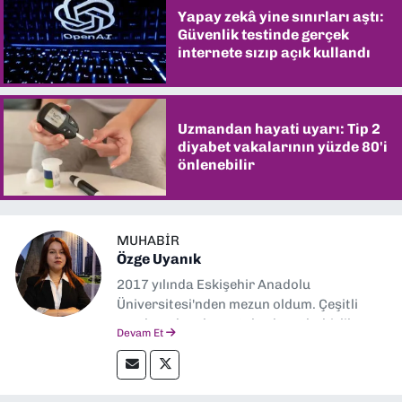
Yapay zekâ yine sınırları aştı:
Güvenlik testinde gerçek
internete sızıp açık kullandı
Uzmandan hayati uyarı: Tip 2
diyabet vakalarının yüzde 80'i
önlenebilir
MUHABIR
Özge Uyanık
2017 yılında Eskişehir Anadolu
Üniversitesi'nden mezun oldum. Çeşitli
yerel ve ulusal gazetelerde muhabirlik
Devam Et
yaptım. Özellikle emek, çevre, kent ve insan
hakları alanlarında haberler üretmeye
odaklanıyorum.