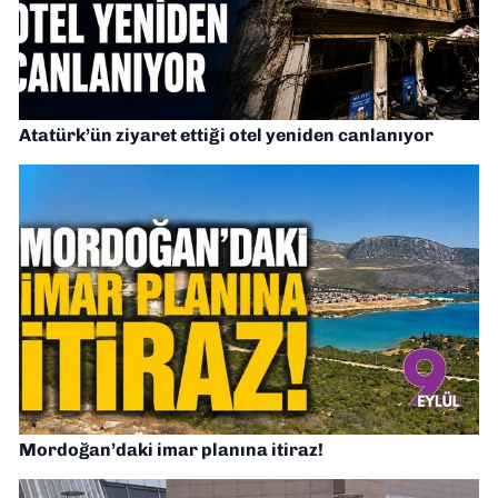
Atatürk’ün ziyaret ettiği otel yeniden canlanıyor
Mordoğan’daki imar planına itiraz!