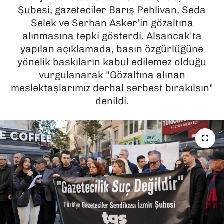
Şubesi, gazeteciler Barış Pehlivan, Seda
SAĞLIK
Selek ve Serhan Asker’in gözaltına
alınmasına tepki gösterdi. Alsancak'ta
SPOR
yapılan açıklamada, basın özgürlüğüne
yönelik baskıların kabul edilemez olduğu
TEKNOLOJİ
vurgulanarak "Gözaltına alınan
meslektaşlarımız derhal serbest bırakılsın"
YAŞAM
denildi.
YEREL YÖNETİMLER