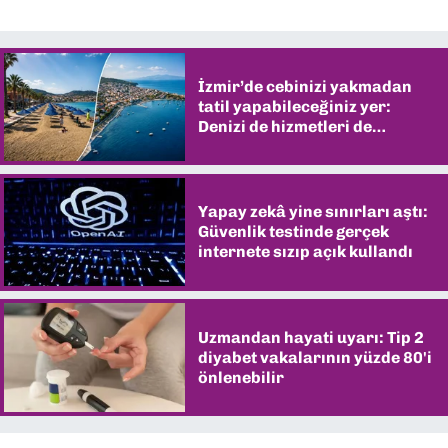
İzmir’de cebinizi yakmadan
tatil yapabileceğiniz yer:
Denizi de hizmetleri de
şaşırtıyor
Yapay zekâ yine sınırları aştı:
Güvenlik testinde gerçek
internete sızıp açık kullandı
Uzmandan hayati uyarı: Tip 2
diyabet vakalarının yüzde 80'i
önlenebilir