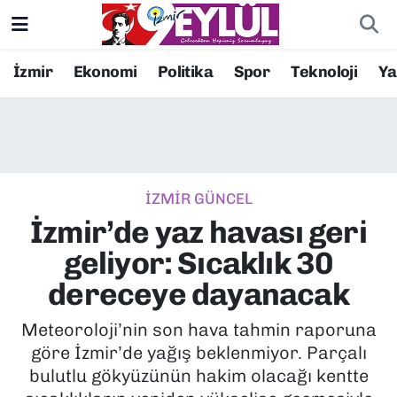
Resmi İlanlar
Konak Nöbetçi Eczaneler
İzmir
Ekonomi
Politika
Spor
Teknoloji
Y
BİLİM
Konak Hava Durumu
DÜNYA
Konak Trafik Yoğunluk Haritası
İZMİR GÜNCEL
EĞİTİM
Süper Lig Puan Durumu ve Fikstür
İzmir’de yaz havası geri
EKONOMİ
Tüm Manşetler
geliyor: Sıcaklık 30
dereceye dayanacak
KÜLTÜR SANAT
Son Dakika Haberleri
Meteoroloji’nin son hava tahmin raporuna
MAGAZİN
Haber Arşivi
göre İzmir’de yağış beklenmiyor. Parçalı
bulutlu gökyüzünün hakim olacağı kentte
POLİTİKA