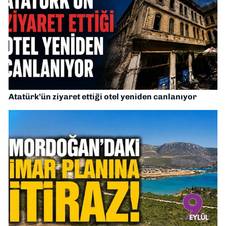
Atatürk’ün ziyaret ettiği otel yeniden canlanıyor