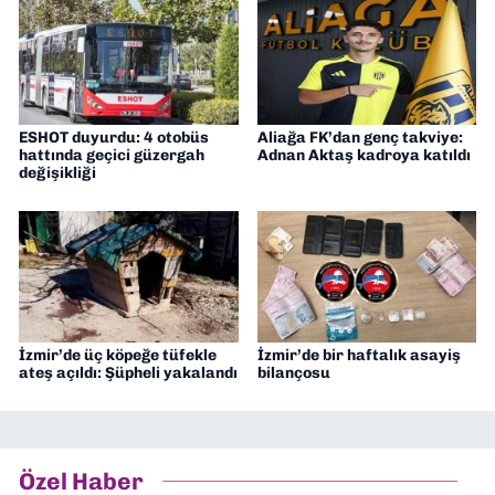
ESHOT duyurdu: 4 otobüs
Aliağa FK’dan genç takviye:
hattında geçici güzergah
Adnan Aktaş kadroya katıldı
değişikliği
İzmir’de üç köpeğe tüfekle
İzmir’de bir haftalık asayiş
ateş açıldı: Şüpheli yakalandı
bilançosu
Özel Haber