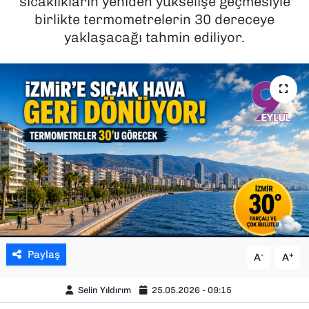
sıcaklıkların yeniden yükselişe geçmesiyle
birlikte termometrelerin 30 dereceye
SAĞLIK
yaklaşacağı tahmin ediliyor.
SPOR
TEKNOLOJİ
YAŞAM
YEREL YÖNETİMLER
Paylaş
-
+
A
A
Selin Yıldırım
25.05.2026 - 09:15