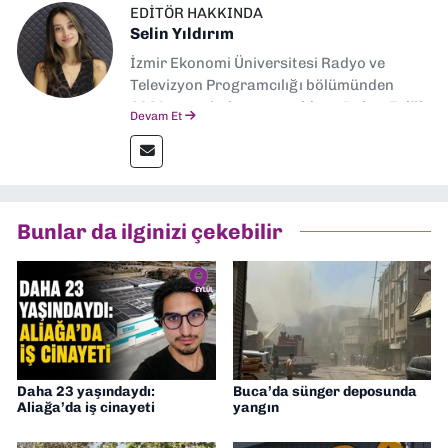
EDITÖR HAKKINDA
Selin Yıldırım
İzmir Ekonomi Üniversitesi Radyo ve
Televizyon Programcılığı bölümünden
2024 senesinde mezun oldum. Dokuz Eylül
Devam Et
Gazetesi'nde spor yazarlığı yaparken,
editörlük görevini de üstleniyorum.
Bunlar da ilginizi çekebilir
Daha 23 yaşındaydı:
Buca’da sünger deposunda
Aliağa’da iş cinayeti
yangın