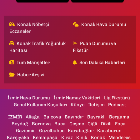
Konak Nöbetçi
Konak Hava Durumu
Eczaneler
Konak Trafik Yoğunluk
Puan Durumu ve
Haritası
Fikstür
Tüm Manşetler
Son Dakika Haberleri
Haber Arşivi
İzmir Hava Durumu
İzmir Namaz Vakitleri
Lig Fikstürü
Genel Kullanım Koşulları
Künye
İletişim
Podcast
İZMİR
Aliağa
Balçova
Bayındır
Bayraklı
Bergama
Beydağ
Bornova
Buca
Çeşme
Çiğli
Dikili
Foça
Gaziemir
Güzelbahçe
Karabağlar
Karaburun
Karşıyaka
Kemalpaşa
Kiraz
Kınık
Konak
Menderes