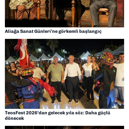
Aliağa Sanat Günleri’ne görkemli başlangıç
TeosFest 2026’dan gelecek yıla söz: Daha güçlü
dönecek