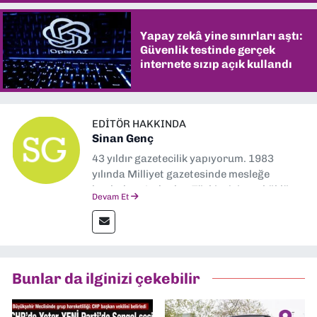
Yapay zekâ yine sınırları aştı:
Güvenlik testinde gerçek
internete sızıp açık kullandı
EDITÖR HAKKINDA
Sinan Genç
43 yıldır gazetecilik yapıyorum. 1983
yılında Milliyet gazetesinde mesleğe
başladım. Ardından Türkiye’nin en köklü
Devam Et
gazetelerinden Yeni Asır’da 36 yıl boyunca
muhabir, editör, müdür yardımcısı ve spor
müdürü olarak görev yaptım. Ayrıca Yeni
Asır TV’de 7 yıl boyunca programlar
hazırlayıp sundum. Şu anda Dokuz Eylül
Bunlar da ilginizi çekebilir
Gazetesi'nde editörlük yapıyorum