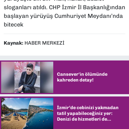
sloganları atıldı. CHP İzmir İl Başkanlığından
başlayan yürüyüş Cumhuriyet Meydanı’nda
bitecek
Kaynak:
HABER MERKEZİ
Cansever'in ölümünde
kahreden detay!
İzmir’de cebinizi yakmadan
tatil yapabileceğiniz yer:
Denizi de hizmetleri de
şaşırtıyor