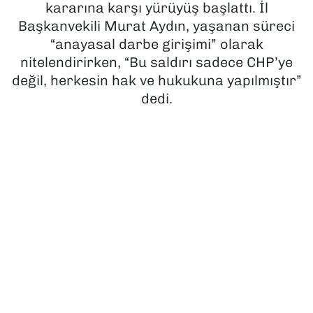
kararına karşı yürüyüş başlattı. İl
Başkanvekili Murat Aydın, yaşanan süreci
SAĞLIK
“anayasal darbe girişimi” olarak
nitelendirirken, “Bu saldırı sadece CHP’ye
SPOR
değil, herkesin hak ve hukukuna yapılmıştır”
TEKNOLOJİ
dedi.
YAŞAM
YEREL YÖNETİMLER