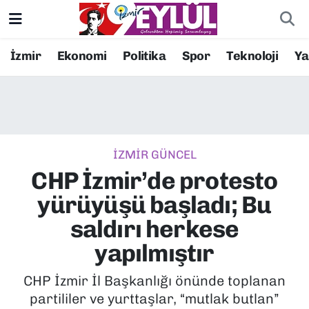
Resmi İlanlar
Konak Nöbetçi Eczaneler
İzmir
Ekonomi
Politika
Spor
Teknoloji
Y
BİLİM
Konak Hava Durumu
DÜNYA
Konak Trafik Yoğunluk Haritası
İZMİR GÜNCEL
EĞİTİM
Süper Lig Puan Durumu ve Fikstür
CHP İzmir’de protesto
EKONOMİ
Tüm Manşetler
yürüyüşü başladı; Bu
saldırı herkese
KÜLTÜR SANAT
Son Dakika Haberleri
yapılmıştır
MAGAZİN
Haber Arşivi
CHP İzmir İl Başkanlığı önünde toplanan
partililer ve yurttaşlar, “mutlak butlan”
POLİTİKA