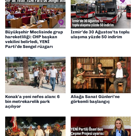
Büyükşehir Meclisinde grup
İzmir’de 30 Ağustos’ta toplu
hareketliliği: CHP başkan
ulaşıma yüzde 50 indirim
vekilini belirledi, YENİ
Parti’de Sengel rüzgarı
Konak’a yeni nefes alanı: 6
Aliağa Sanat Günleri’ne
bin metrekarelik park
görkemli başlangıç
açılıyor