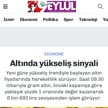
Resmi İlanlar
Konak Nöbetçi Eczaneler
İzmir
Ekonomi
Politika
Spor
Teknoloji
Y
BİLİM
Konak Hava Durumu
DÜNYA
Konak Trafik Yoğunluk Haritası
EKONOMİ
EĞİTİM
Süper Lig Puan Durumu ve Fikstür
Altında yükseliş sinyali
EKONOMİ
Tüm Manşetler
Yeni güne yükseliş trendiyle başlayan altın
fiyatlarında hareketlilik sürüyor. Saat 09.30
KÜLTÜR SANAT
Son Dakika Haberleri
itibarıyla gram altın, önceki kapanışa göre
yaklaşık yüzde 1 oranında değer kazanarak
MAGAZİN
Haber Arşivi
6 bin 693 lira seviyesinden işlem görüyor.
POLİTİKA