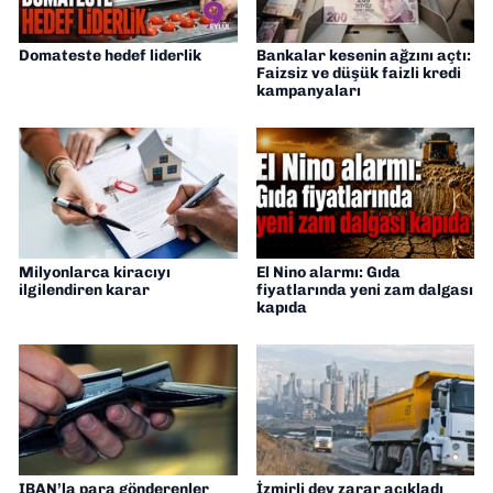
Domateste hedef liderlik
Bankalar kesenin ağzını açtı:
Faizsiz ve düşük faizli kredi
kampanyaları
Milyonlarca kiracıyı
El Nino alarmı: Gıda
ilgilendiren karar
fiyatlarında yeni zam dalgası
kapıda
IBAN’la para gönderenler
İzmirli dev zarar açıkladı