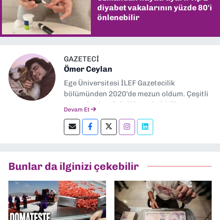
diyabet vakalarının yüzde 80'i
önlenebilir
GAZETECİ
Ömer Ceylan
Ege Üniversitesi İLEF Gazetecilik
bölümünden 2020'de mezun oldum. Çeşitli
gazetelerde editörlük, muhabirlik yaptım.
Devam Et
Şu an kültür-sanat muhabirliği ve
editörlük yapıyorum.
Bunlar da ilginizi çekebilir