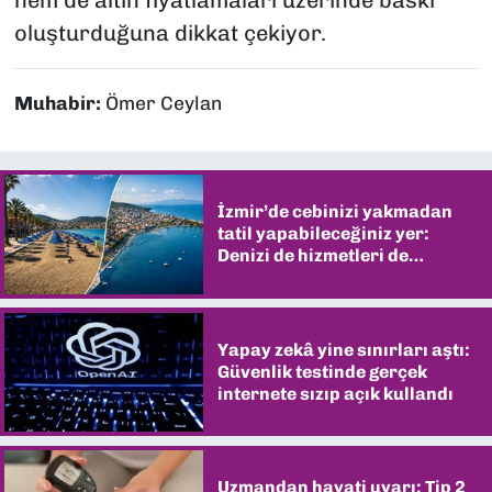
hem de altın fiyatlamaları üzerinde baskı
oluşturduğuna dikkat çekiyor.
Muhabir:
Ömer Ceylan
İzmir’de cebinizi yakmadan
tatil yapabileceğiniz yer:
Denizi de hizmetleri de
şaşırtıyor
Yapay zekâ yine sınırları aştı:
Güvenlik testinde gerçek
internete sızıp açık kullandı
Uzmandan hayati uyarı: Tip 2