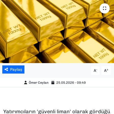
SAĞLIK
SPOR
TEKNOLOJİ
YAŞAM
YEREL YÖNETİMLER
Paylaş
-
+
A
A
Ömer Ceylan
25.05.2026 - 09:49
Yatırımcıların 'güvenli liman' olarak gördüğü