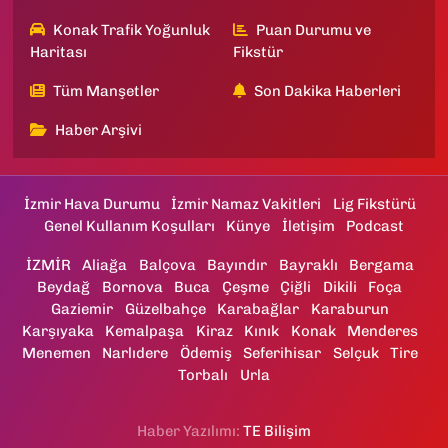
Konak Trafik Yoğunluk
Puan Durumu ve
Haritası
Fikstür
Tüm Manşetler
Son Dakika Haberleri
Haber Arşivi
İzmir Hava Durumu
İzmir Namaz Vakitleri
Lig Fikstürü
Genel Kullanım Koşulları
Künye
İletişim
Podcast
İZMİR
Aliağa
Balçova
Bayındır
Bayraklı
Bergama
Beydağ
Bornova
Buca
Çeşme
Çiğli
Dikili
Foça
Gaziemir
Güzelbahçe
Karabağlar
Karaburun
Karşıyaka
Kemalpaşa
Kiraz
Kınık
Konak
Menderes
Menemen
Narlıdere
Ödemiş
Seferihisar
Selçuk
Tire
Torbalı
Urla
Haber Yazılımı:
TE Bilişim