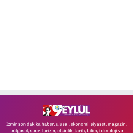
İzmir son dakika haber, ulusal, ekonomi, siyaset, magazin,
bölgesel, spor, turizm, etkinlik, tarih, bilim, teknoloji ve