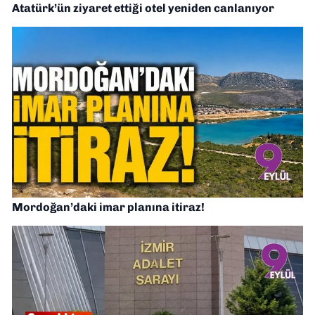
Atatürk’ün ziyaret ettiği otel yeniden canlanıyor
Mordoğan’daki imar planına itiraz!