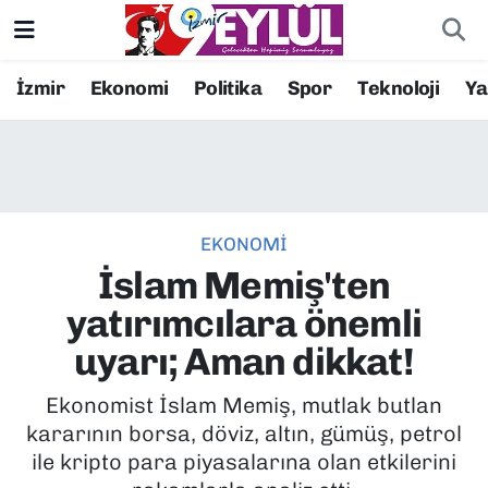
Resmi İlanlar
Konak Nöbetçi Eczaneler
İzmir
Ekonomi
Politika
Spor
Teknoloji
Y
BİLİM
Konak Hava Durumu
DÜNYA
Konak Trafik Yoğunluk Haritası
EKONOMİ
EĞİTİM
Süper Lig Puan Durumu ve Fikstür
İslam Memiş'ten
EKONOMİ
Tüm Manşetler
yatırımcılara önemli
uyarı; Aman dikkat!
KÜLTÜR SANAT
Son Dakika Haberleri
Ekonomist İslam Memiş, mutlak butlan
MAGAZİN
Haber Arşivi
kararının borsa, döviz, altın, gümüş, petrol
ile kripto para piyasalarına olan etkilerini
POLİTİKA