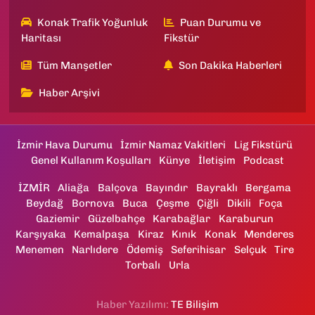
Konak Trafik Yoğunluk
Puan Durumu ve
Haritası
Fikstür
Tüm Manşetler
Son Dakika Haberleri
Haber Arşivi
İzmir Hava Durumu
İzmir Namaz Vakitleri
Lig Fikstürü
Genel Kullanım Koşulları
Künye
İletişim
Podcast
İZMİR
Aliağa
Balçova
Bayındır
Bayraklı
Bergama
Beydağ
Bornova
Buca
Çeşme
Çiğli
Dikili
Foça
Gaziemir
Güzelbahçe
Karabağlar
Karaburun
Karşıyaka
Kemalpaşa
Kiraz
Kınık
Konak
Menderes
Menemen
Narlıdere
Ödemiş
Seferihisar
Selçuk
Tire
Torbalı
Urla
Haber Yazılımı:
TE Bilişim