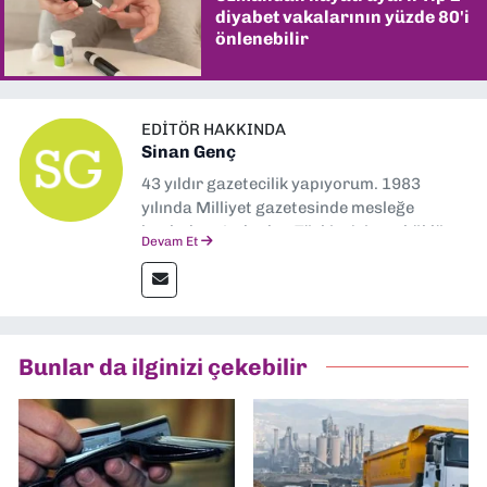
diyabet vakalarının yüzde 80'i
önlenebilir
EDITÖR HAKKINDA
Sinan Genç
43 yıldır gazetecilik yapıyorum. 1983
yılında Milliyet gazetesinde mesleğe
başladım. Ardından Türkiye’nin en köklü
Devam Et
gazetelerinden Yeni Asır’da 36 yıl boyunca
muhabir, editör, müdür yardımcısı ve spor
müdürü olarak görev yaptım. Ayrıca Yeni
Asır TV’de 7 yıl boyunca programlar
hazırlayıp sundum. Şu anda Dokuz Eylül
Bunlar da ilginizi çekebilir
Gazetesi'nde editörlük yapıyorum