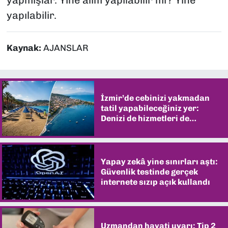
yapılabilir.
Kaynak:
AJANSLAR
İzmir’de cebinizi yakmadan
tatil yapabileceğiniz yer:
Denizi de hizmetleri de
şaşırtıyor
Yapay zekâ yine sınırları aştı:
Güvenlik testinde gerçek
internete sızıp açık kullandı
Uzmandan hayati uyarı: Tip 2