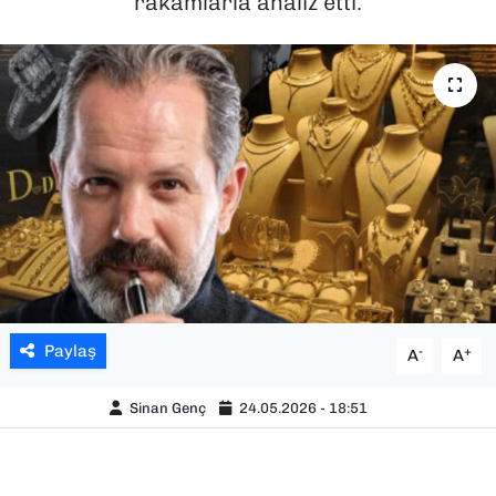
rakamlarla analiz etti.
SAĞLIK
SPOR
TEKNOLOJİ
YAŞAM
YEREL YÖNETİMLER
Paylaş
-
+
A
A
Sinan Genç
24.05.2026 - 18:51