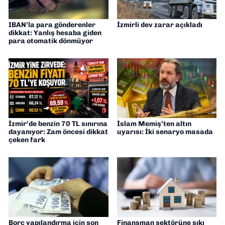
IBAN’la para gönderenler
İzmirli dev zarar açıkladı
dikkat: Yanlış hesaba giden
para otomatik dönmüyor
İzmir’de benzin 70 TL sınırına
İslam Memiş’ten altın
dayanıyor: Zam öncesi dikkat
uyarısı: İki senaryo masada
çeken fark
Borç yapılandırma için son
Finansman sektörüne sıkı