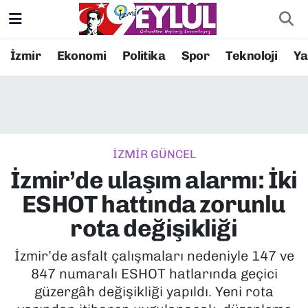
Resmi İlanlar
Konak Nöbetçi Eczaneler
İzmir
Ekonomi
Politika
Spor
Teknoloji
Y
BİLİM
Konak Hava Durumu
DÜNYA
Konak Trafik Yoğunluk Haritası
İZMİR GÜNCEL
EĞİTİM
Süper Lig Puan Durumu ve Fikstür
İzmir’de ulaşım alarmı: İki
EKONOMİ
Tüm Manşetler
ESHOT hattında zorunlu
rota değişikliği
KÜLTÜR SANAT
Son Dakika Haberleri
İzmir’de asfalt çalışmaları nedeniyle 147 ve
MAGAZİN
Haber Arşivi
847 numaralı ESHOT hatlarında geçici
güzergâh değişikliği yapıldı. Yeni rota
POLİTİKA