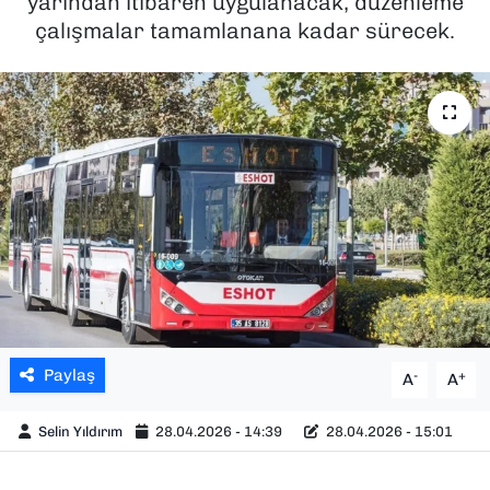
yarından itibaren uygulanacak, düzenleme
çalışmalar tamamlanana kadar sürecek.
SAĞLIK
SPOR
TEKNOLOJİ
YAŞAM
YEREL YÖNETİMLER
Paylaş
-
+
A
A
Selin Yıldırım
28.04.2026 - 14:39
28.04.2026 - 15:01