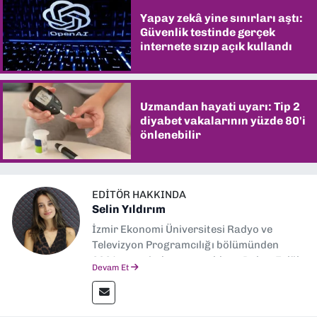
Yapay zekâ yine sınırları aştı:
Güvenlik testinde gerçek
internete sızıp açık kullandı
Uzmandan hayati uyarı: Tip 2
diyabet vakalarının yüzde 80'i
önlenebilir
EDITÖR HAKKINDA
Selin Yıldırım
İzmir Ekonomi Üniversitesi Radyo ve
Televizyon Programcılığı bölümünden
2024 senesinde mezun oldum. Dokuz Eylül
Devam Et
Gazetesi'nde spor yazarlığı yaparken,
editörlük görevini de üstleniyorum.