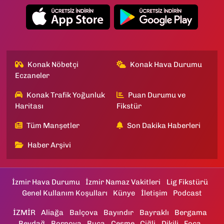
Konak Nöbetçi
Konak Hava Durumu
Eczaneler
Konak Trafik Yoğunluk
Puan Durumu ve
Haritası
Fikstür
Tüm Manşetler
Son Dakika Haberleri
Haber Arşivi
İzmir Hava Durumu
İzmir Namaz Vakitleri
Lig Fikstürü
Genel Kullanım Koşulları
Künye
İletişim
Podcast
İZMİR
Aliağa
Balçova
Bayındır
Bayraklı
Bergama
Beydağ
Bornova
Buca
Çeşme
Çiğli
Dikili
Foça