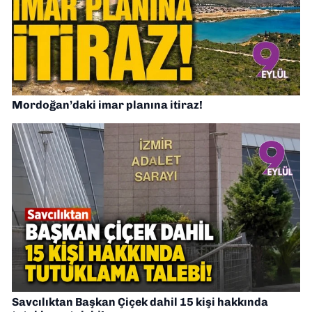
Mordoğan’daki imar planına itiraz!
Savcılıktan Başkan Çiçek dahil 15 kişi hakkında