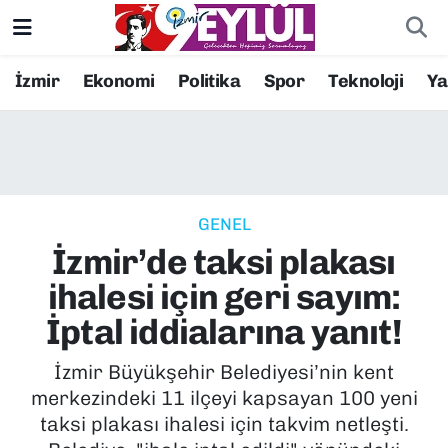
Resmi İlanlar
Konak Nöbetçi Eczaneler
İzmir
Ekonomi
Politika
Spor
Teknoloji
Y
BİLİM
Konak Hava Durumu
DÜNYA
Konak Trafik Yoğunluk Haritası
GENEL
EĞİTİM
Süper Lig Puan Durumu ve Fikstür
İzmir’de taksi plakası
EKONOMİ
Tüm Manşetler
ihalesi için geri sayım:
İptal iddialarına yanıt!
KÜLTÜR SANAT
Son Dakika Haberleri
İzmir Büyükşehir Belediyesi’nin kent
MAGAZİN
Haber Arşivi
merkezindeki 11 ilçeyi kapsayan 100 yeni
taksi plakası ihalesi için takvim netleşti.
POLİTİKA