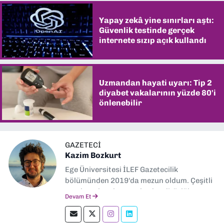
Yapay zekâ yine sınırları aştı:
Güvenlik testinde gerçek
internete sızıp açık kullandı
Uzmandan hayati uyarı: Tip 2
diyabet vakalarının yüzde 80'i
önlenebilir
GAZETECI
Kazim Bozkurt
Ege Üniversitesi İLEF Gazetecilik
bölümünden 2019'da mezun oldum. Çeşitli
yerel ve ulusal gazetelerde editörlük,
Devam Et
muhabirlik yaptım. Teknoloji bloglarını
okumayı severim.