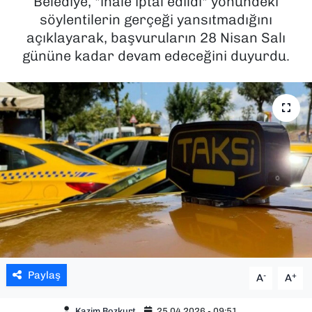
Belediye, "ihale iptal edildi" yönündeki
söylentilerin gerçeği yansıtmadığını
SAĞLIK
açıklayarak, başvuruların 28 Nisan Salı
gününe kadar devam edeceğini duyurdu.
SPOR
TEKNOLOJİ
YAŞAM
YEREL YÖNETİMLER
Paylaş
-
+
A
A
Kazim Bozkurt
25.04.2026 - 09:51