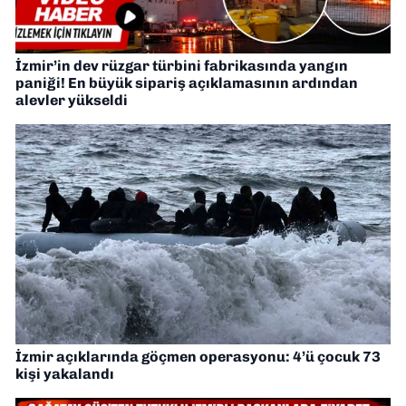
İzmir’in dev rüzgar türbini fabrikasında yangın
paniği! En büyük sipariş açıklamasının ardından
alevler yükseldi
İzmir açıklarında göçmen operasyonu: 4’ü çocuk 73
kişi yakalandı