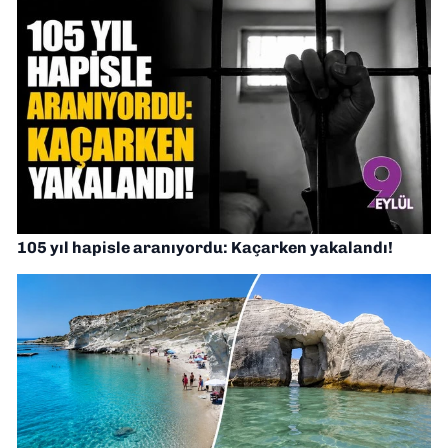
105 yıl hapisle aranıyordu: Kaçarken yakalandı!