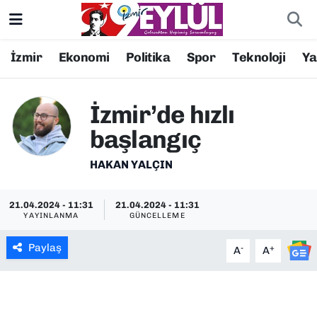
Resmi İlanlar
Konak Nöbetçi Eczaneler
İzmir
Ekonomi
Politika
Spor
Teknoloji
Y
BİLİM
Konak Hava Durumu
İzmir’de hızlı
DÜNYA
Konak Trafik Yoğunluk Haritası
başlangıç
EĞİTİM
Süper Lig Puan Durumu ve Fikstür
HAKAN YALÇIN
EKONOMİ
Tüm Manşetler
21.04.2024 - 11:31
21.04.2024 - 11:31
YAYINLANMA
GÜNCELLEME
KÜLTÜR SANAT
Son Dakika Haberleri
Paylaş
-
+
A
A
MAGAZİN
Haber Arşivi
POLİTİKA