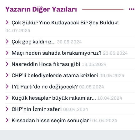
Yazarın Diğer Yazıları
Çok Şükür Yine Kutlayacak Bir Şey Bulduk!
04.07.2024
Çok geç kaldınız…
30.05.2024
Maçı neden sahada bırakamıyoruz?
23.05.2024
Nasreddin Hoca fıkrası gibi
16.05.2024
CHP’li belediyelerde atama krizleri
09.05.2024
İYİ Parti’de ne değişecek?
02.05.2024
Küçük hesaplar büyük rakamlar…
18.04.2024
CHP’nin İzmir zaferi
06.04.2024
Kıssadan hisse seçim sonuçları
04.04.2024