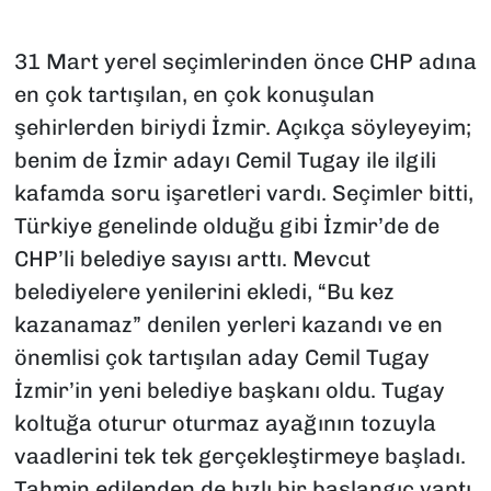
SAĞLIK
31 Mart yerel seçimlerinden önce CHP adına
en çok tartışılan, en çok konuşulan
SPOR
şehirlerden biriydi İzmir. Açıkça söyleyeyim;
TEKNOLOJİ
benim de İzmir adayı Cemil Tugay ile ilgili
kafamda soru işaretleri vardı. Seçimler bitti,
YAŞAM
Türkiye genelinde olduğu gibi İzmir’de de
CHP’li belediye sayısı arttı. Mevcut
YEREL YÖNETİMLER
belediyelere yenilerini ekledi, “Bu kez
kazanamaz” denilen yerleri kazandı ve en
önemlisi çok tartışılan aday Cemil Tugay
İzmir’in yeni belediye başkanı oldu. Tugay
koltuğa oturur oturmaz ayağının tozuyla
vaadlerini tek tek gerçekleştirmeye başladı.
Tahmin edilenden de hızlı bir başlangıç yaptı.