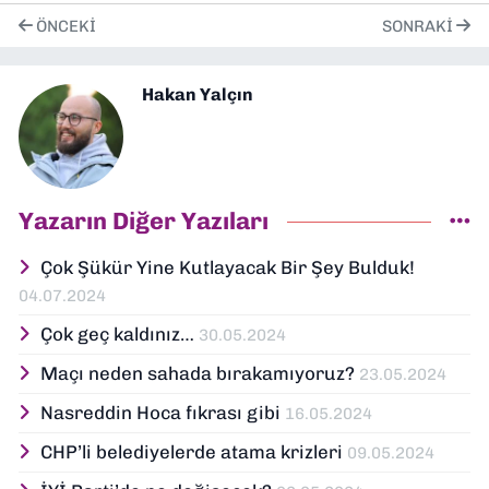
ÖNCEKI
SONRAKI
Hakan Yalçın
Yazarın Diğer Yazıları
Çok Şükür Yine Kutlayacak Bir Şey Bulduk!
04.07.2024
Çok geç kaldınız…
30.05.2024
Maçı neden sahada bırakamıyoruz?
23.05.2024
Nasreddin Hoca fıkrası gibi
16.05.2024
CHP’li belediyelerde atama krizleri
09.05.2024