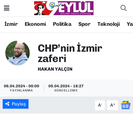
Resmi İlanlar
Konak Nöbetçi Eczaneler
İzmir
Ekonomi
Politika
Spor
Teknoloji
Y
BİLİM
Konak Hava Durumu
CHP’nin İzmir
DÜNYA
Konak Trafik Yoğunluk Haritası
zaferi
EĞİTİM
Süper Lig Puan Durumu ve Fikstür
HAKAN YALÇIN
EKONOMİ
Tüm Manşetler
06.04.2024 - 00:00
05.04.2024 - 18:27
YAYINLANMA
GÜNCELLEME
KÜLTÜR SANAT
Son Dakika Haberleri
Paylaş
-
+
A
A
MAGAZİN
Haber Arşivi
POLİTİKA