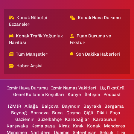
Konak Nöbetçi
Konak Hava Durumu
Eczaneler
Konak Trafik Yoğunluk
Puan Durumu ve
Haritası
Fikstür
Tüm Manşetler
Son Dakika Haberleri
Haber Arşivi
İzmir Hava Durumu
İzmir Namaz Vakitleri
Lig Fikstürü
Genel Kullanım Koşulları
Künye
İletişim
Podcast
İZMİR
Aliağa
Balçova
Bayındır
Bayraklı
Bergama
Beydağ
Bornova
Buca
Çeşme
Çiğli
Dikili
Foça
Gaziemir
Güzelbahçe
Karabağlar
Karaburun
Karşıyaka
Kemalpaşa
Kiraz
Kınık
Konak
Menderes
Menemen
Narlıdere
Ödemiş
Seferihisar
Selçuk
Tire