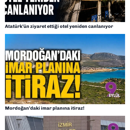
Atatürk’ün ziyaret ettiği otel yeniden canlanıyor
Mordoğan’daki imar planına itiraz!