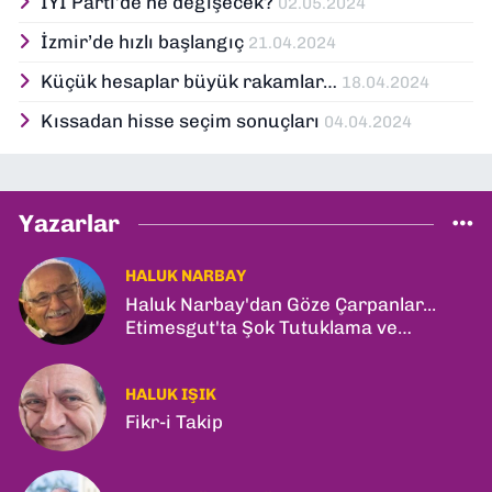
İYİ Parti’de ne değişecek?
02.05.2024
İzmir’de hızlı başlangıç
21.04.2024
Küçük hesaplar büyük rakamlar…
18.04.2024
Kıssadan hisse seçim sonuçları
04.04.2024
Yazarlar
HALUK NARBAY
Haluk Narbay'dan Göze Çarpanlar...
Etimesgut'ta Şok Tutuklama ve
Ankara'da Şam Zirvesi!
HALUK IŞIK
Fikr-i Takip