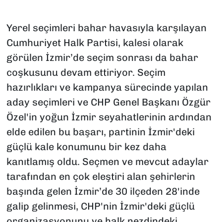
SAĞLIK
Yerel seçimleri bahar havasıyla karşılayan
Cumhuriyet Halk Partisi, kalesi olarak
SPOR
görülen İzmir’de seçim sonrası da bahar
TEKNOLOJİ
coşkusunu devam ettiriyor. Seçim
hazırlıkları ve kampanya sürecinde yapılan
YAŞAM
aday seçimleri ve CHP Genel Başkanı Özgür
Özel'in yoğun İzmir seyahatlerinin ardından
YEREL YÖNETİMLER
elde edilen bu başarı, partinin İzmir'deki
güçlü kale konumunu bir kez daha
kanıtlamış oldu. Seçmen ve mevcut adaylar
tarafından en çok eleştiri alan şehirlerin
başında gelen İzmir’de 30 ilçeden 28'inde
galip gelinmesi, CHP'nin İzmir'deki güçlü
organizasyonunu ve halk nezdindeki