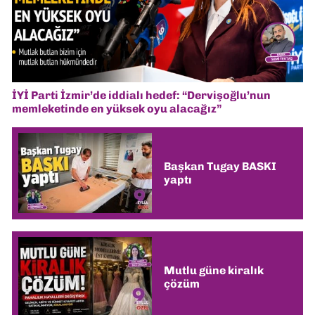
İYİ Parti İzmir’de iddialı hedef: “Dervişoğlu’nun
memleketinde en yüksek oyu alacağız”
Başkan Tugay BASKI
yaptı
Mutlu güne kiralık
çözüm