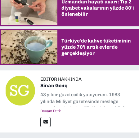
Uzmandan hayati uyarı: Tip 2
diyabet vakalarının yüzde 80'i
önlenebilir
Türkiye'de kahve tüketiminin
yüzde 70’i artık evlerde
gerçekleşiyor
EDITÖR HAKKINDA
Sinan Genç
43 yıldır gazetecilik yapıyorum. 1983
yılında Milliyet gazetesinde mesleğe
başladım. Ardından Türkiye’nin en köklü
Devam Et
gazetelerinden Yeni Asır’da 36 yıl boyunca
muhabir, editör, müdür yardımcısı ve spor
müdürü olarak görev yaptım. Ayrıca Yeni
Asır TV’de 7 yıl boyunca programlar