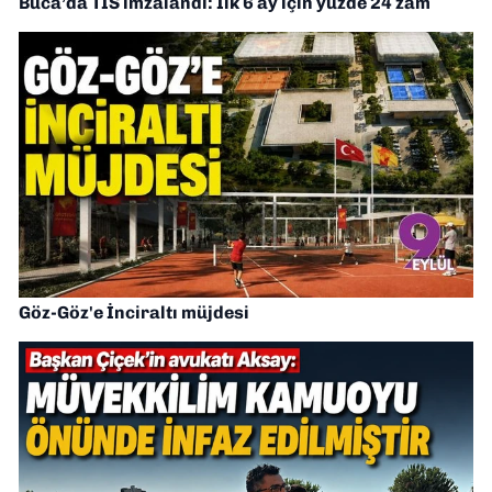
Buca’da TİS imzalandı: İlk 6 ay için yüzde 24 zam
Göz-Göz'e İnciraltı müjdesi