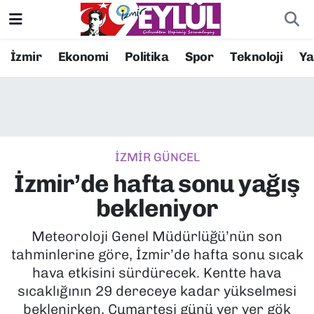
Resmi İlanlar
Konak Nöbetçi Eczaneler
İzmir
Ekonomi
Politika
Spor
Teknoloji
Y
BİLİM
Konak Hava Durumu
DÜNYA
Konak Trafik Yoğunluk Haritası
İZMİR GÜNCEL
EĞİTİM
Süper Lig Puan Durumu ve Fikstür
İzmir’de hafta sonu yağış
EKONOMİ
Tüm Manşetler
bekleniyor
KÜLTÜR SANAT
Son Dakika Haberleri
Meteoroloji Genel Müdürlüğü’nün son
tahminlerine göre, İzmir’de hafta sonu sıcak
MAGAZİN
Haber Arşivi
hava etkisini sürdürecek. Kentte hava
sıcaklığının 29 dereceye kadar yükselmesi
POLİTİKA
beklenirken, Cumartesi günü yer yer gök