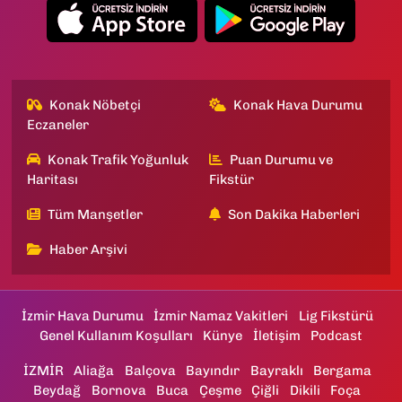
Konak Nöbetçi
Konak Hava Durumu
Eczaneler
Konak Trafik Yoğunluk
Puan Durumu ve
Haritası
Fikstür
Tüm Manşetler
Son Dakika Haberleri
Haber Arşivi
İzmir Hava Durumu
İzmir Namaz Vakitleri
Lig Fikstürü
Genel Kullanım Koşulları
Künye
İletişim
Podcast
İZMİR
Aliağa
Balçova
Bayındır
Bayraklı
Bergama
Beydağ
Bornova
Buca
Çeşme
Çiğli
Dikili
Foça