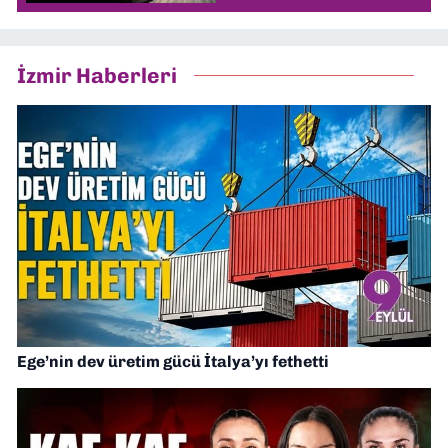
İzmir Haberleri
Ege’nin dev üretim gücü İtalya’yı fethetti