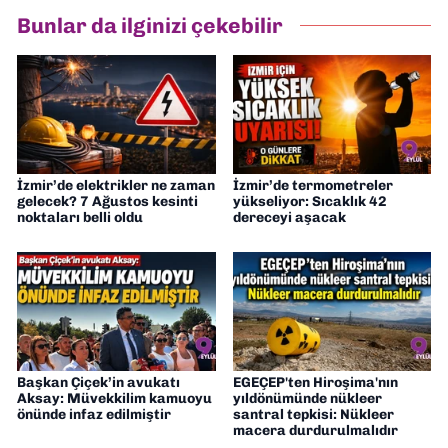
hazırlayıp sundum. Şu anda Dokuz Eylül
Bunlar da ilginizi çekebilir
Gazetesi'nde editörlük yapıyorum
İzmir’de elektrikler ne zaman
İzmir’de termometreler
gelecek? 7 Ağustos kesinti
yükseliyor: Sıcaklık 42
noktaları belli oldu
dereceyi aşacak
Başkan Çiçek’in avukatı
EGEÇEP'ten Hiroşima'nın
Aksay: Müvekkilim kamuoyu
yıldönümünde nükleer
önünde infaz edilmiştir
santral tepkisi: Nükleer
macera durdurulmalıdır