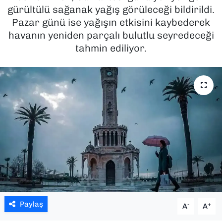
gürültülü sağanak yağış görüleceği bildirildi.
SAĞLIK
Pazar günü ise yağışın etkisini kaybederek
havanın yeniden parçalı bulutlu seyredeceği
SPOR
tahmin ediliyor.
TEKNOLOJİ
YAŞAM
YEREL YÖNETİMLER
Paylaş
-
+
A
A