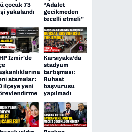
’ü çocuk 73
“Adalet
işi yakalandı
gecikmeden
tecelli etmeli”
HP İzmir’de
Karşıyaka’da
lçe
stadyum
aşkanlıklarına
tartışması:
eni atamalar:
Ruhsat
0 ilçeye yeni
başvurusu
örevlendirme
yapılmadı
 buçuk yıldır
Başkan