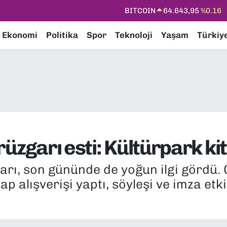
DOLAR
47,6006
%0.06
EURO
55,0250
%0.02
Ekonomi
Politika
Spor
Teknoloji
Yaşam
Türkiy
STERLİN
64,2398
%0.2
GRAM ALTIN
6500.87
%0.12
BİST100
13.799
%70
BITCOIN
64.643,95
%0.16
rüzgarı esti: Kültürpark kit
arı, son gününde de yoğun ilgi gördü. G
tap alışverişi yaptı, söyleşi ve imza etk