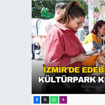
SAĞLIK
SPOR
TEKNOLOJİ
YAŞAM
YEREL YÖNETİMLER