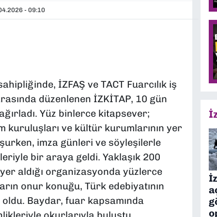
4.2026 - 09:10
ahipliğinde, İZFAŞ ve TACT Fuarcılık iş
i arasında düzenlenen İZKİTAP, 10 gün
ğırladı. Yüz binlerce kitapsever;
İ
lum kuruluşları ve kültür kurumlarının yer
uşurken, imza günleri ve söyleşilerle
eriyle bir araya geldi. Yaklaşık 200
n yer aldığı organizasyonda yüzlerce
İ
 fuarın onur konuğu, Türk edebiyatının
a
 oldu. Baydar, fuar kapsamında
g
o
likleriyle okurlarıyla buluştu.