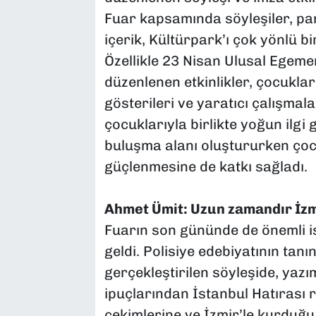
Fuar kapsamında söyleşiler, pane
içerik, Kültürpark’ı çok yönlü b
Özellikle 23 Nisan Ulusal Egem
düzenlenen etkinlikler, çocuklar
gösterileri ve yaratıcı çalışmalar
çocuklarıyla birlikte yoğun ilgi 
buluşma alanı oluştururken çoc
güçlenmesine de katkı sağladı.
Ahmet Ümit: Uzun zamandır İzmi
Fuarın son gününde de önemli is
geldi. Polisiye edebiyatının ta
gerçekleştirilen söyleşide, yaz
ipuçlarından İstanbul Hatırası
çekimlerine ve İzmir’le kurduğ