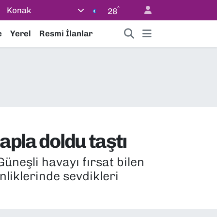
°
Konak
28
e
Yerel
Resmi İlanlar
apla doldu taştı
üneşli havayı fırsat bilen
inliklerinde sevdikleri