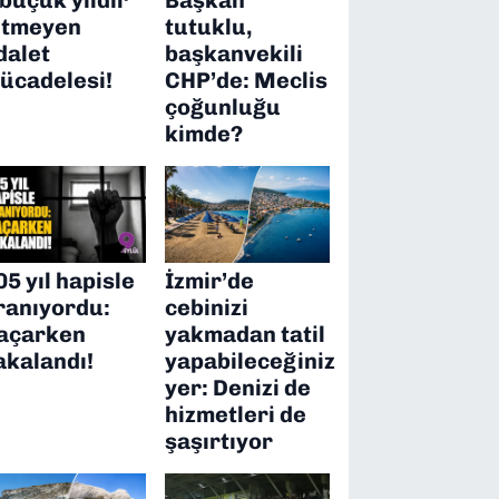
itmeyen
tutuklu,
dalet
başkanvekili
ücadelesi!
CHP’de: Meclis
çoğunluğu
kimde?
05 yıl hapisle
İzmir’de
ranıyordu:
cebinizi
açarken
yakmadan tatil
akalandı!
yapabileceğiniz
yer: Denizi de
hizmetleri de
şaşırtıyor