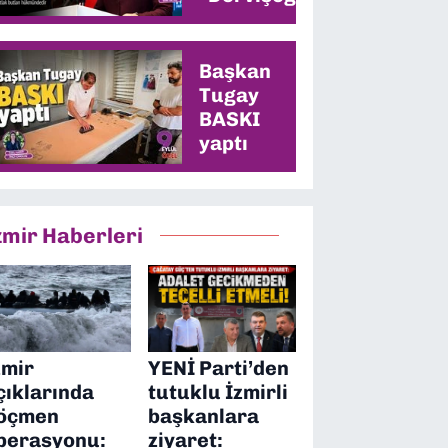
memleketinde
en yüksek oyu
alacağız”
Başkan
Tugay
BASKI
yaptı
zmir Haberleri
zmir
YENİ Parti’den
çıklarında
tutuklu İzmirli
öçmen
başkanlara
perasyonu:
ziyaret: