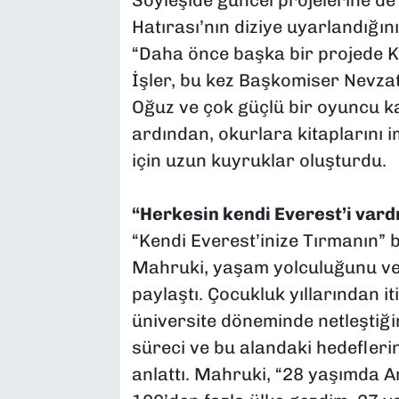
Söyleşide güncel projelerine de 
Hatırası’nın diziye uyarlandığını
“Daha önce başka bir projede K
İşler, bu kez Başkomiser Nevzat
Oğuz ve çok güçlü bir oyuncu ka
ardından, okurlara kitaplarını 
için uzun kuyruklar oluşturdu.
“Herkesin kendi Everest’i vard
“Kendi Everest’inize Tırmanın” 
Mahruki, yaşam yolculuğunu ve d
paylaştı. Çocukluk yıllarından it
üniversite döneminde netleştiği
süreci ve bu alandaki hedeflerin
anlattı. Mahruki, “28 yaşımda An