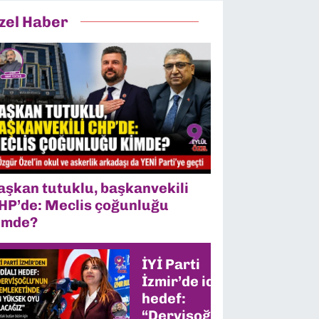
zel Haber
aşkan tutuklu, başkanvekili
HP’de: Meclis çoğunluğu
imde?
İYİ Parti
İzmir’de iddialı
hedef:
“Dervişoğlu’nun