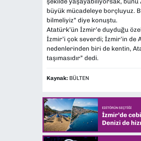
şekilde yaşayabiliyorsak, bunu 
büyük mücadeleye borçluyuz. Bu 
bilmeliyiz” diye konuştu.
Atatürk’ün İzmir’e duyduğu öze
İzmir’i çok severdi; İzmir’in de
nedenlerinden biri de kentin, A
taşımasıdır” dedi.
Kaynak:
BÜLTEN
EDITÖRÜN SEÇTIĞI
İzmir’de ceb
Denizi de hiz