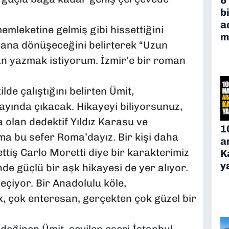
b
a
memleketine gelmiş gibi hissettiğini
m
mana dönüşeceğini belirterek “Uzun
man yazmak istiyorum. İzmir’e bir roman
de çalıştığını belirten Ümit,
ında çıkacak. Hikayeyi biliyorsunuz,
 olan dedektif Yıldız Karasu ve
1
a bu sefer Roma’dayız. Bir kişi daha
a
ttiş Carlo Moretti diye bir karakterimiz
K
y
e güçlü bir aşk hikayesi de yer alıyor.
eçiyor. Bir Anadolulu köle,
, çok enteresan, gerçekten çok güzel bir