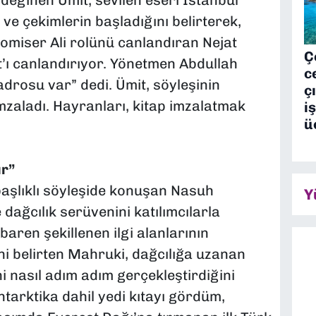
değinen Ümit, sevilen eseri İstanbul
 ve çekimlerin başladığını belirterek,
omiser Ali rolünü canlandıran Nejat
Ç
’ı canlandırıyor. Yönetmen Abdullah
c
drosu var” dedi. Ümit, söyleşinin
ç
imzaladı. Hayranları, kitap imzalatmak
i
ü
ır”
başlıklı söyleşide konuşan Nasuh
Y
ağcılık serüvenini katılımcılarla
ibaren şekillenen ilgi alanlarının
ni belirten Mahruki, dağcılığa uzanan
i nasıl adım adım gerçekleştirdiğini
tarktika dahil yedi kıtayı gördüm,