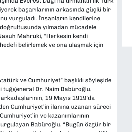
aşımda Everest Dağı’na tırmanan ilk Türk
yerek başarılarının arkasında güçlü bir
ğunu vurguladı. İnsanların kendilerine
r doğrultusunda yılmadan mücadele
 Nasuh Mahruki, “Herkesin kendi
o hedefi belirlemek ve ona ulaşmak için
atürk ve Cumhuriyet” başlıklı söyleşide
li tuğgeneral Dr. Naim Babüroğlu,
 arkadaşlarının, 19 Mayıs 1919’da
en Cumhuriyet’in ilanına uzanan süreci
ı. Cumhuriyet’in ve kazanımlarının
 vurgulayan Babüroğlu, “Bugün özgür bir