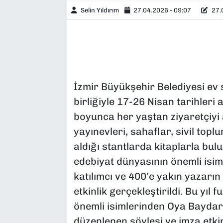
Selin Yıldırım
27.04.2026 - 09:07
27.0
İzmir Büyükşehir Belediyesi ev s
birliğiyle 17-26 Nisan tarihler
boyunca her yaştan ziyaretçiyi a
yayınevleri, sahaflar, sivil top
aldığı stantlarda kitaplarla bul
edebiyat dünyasının önemli isiml
katılımcı ve 400’e yakın yazarı
etkinlik gerçekleştirildi. Bu yıl
önemli isimlerinden Oya Baydar
düzenlenen söyleşi ve imza etkin