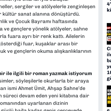
4
ller, sergiler ve atölyelerle zenginleşen
k
ir kültür sanat alanına dönüştürdü.
enlik ve Çocuk Bayramı haftasında
a ve gençlere yönelik atölyeler, sahne
la fuara ayrı bir renk kattı. Ailelerin
gösterdiği fuar, kuşaklar arası bir
C
uk ve gençlerin okuma alışkanlıklarının
i
b
y
1
r ile ilgili bir roman yazmak istiyorum
g
imler, söyleşilerle okurlarla bir araya
nınan ismi Ahmet Ümit, Ahşap Sahne’de
ım süreci devam eden yeni kitabına dair
 romanından uyarlanan dizinin
u güçlü bağa kadar geniş çerçevede
6