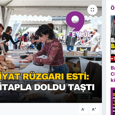
Ö
B
C
k
-
+
A
A