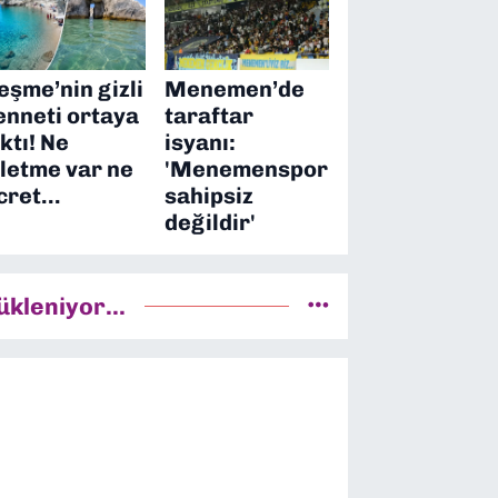
eşme’nin gizli
Menemen’de
enneti ortaya
taraftar
ıktı! Ne
isyanı:
şletme var ne
'Menemenspor
cret…
sahipsiz
değildir'
ükleniyor...