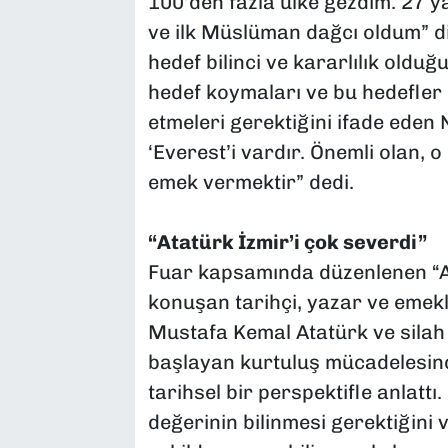
100’den fazla ülke gezdim. 27 y
ve ilk Müslüman dağcı oldum” di
hedef bilinci ve kararlılık oldu
hedef koymaları ve bu hedefle
etmeleri gerektiğini ifade eden
‘Everest’i vardır. Önemli olan, 
emek vermektir” dedi.
“Atatürk İzmir’i çok severdi”
Fuar kapsamında düzenlenen “At
konuşan tarihçi, yazar ve emek
Mustafa Kemal Atatürk ve silah
başlayan kurtuluş mücadelesind
tarihsel bir perspektifle anlatt
değerinin bilinmesi gerektiğini