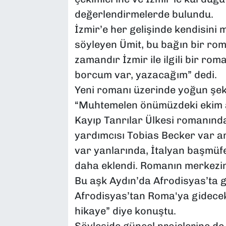
değerlendirmelerde bulundu.
İzmir’e her gelişinde kendisini 
söyleyen Ümit, bu bağın bir ro
zamandır İzmir ile ilgili bir ro
borcum var, yazacağım” dedi.
Yeni romanı üzerinde yoğun şekil
“Muhtemelen önümüzdeki ekim ay
Kayıp Tanrılar Ülkesi romanında
yardımcısı Tobias Becker var am
var yanlarında, İtalyan başmüfe
daha eklendi. Romanın merkezind
Bu aşk Aydın’da Afrodisyas’ta g
Afrodisyas’tan Roma'ya gidecek
hikaye” diye konuştu.