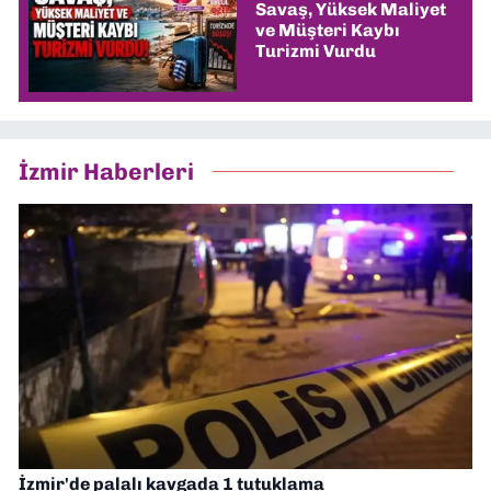
Savaş, Yüksek Maliyet
ve Müşteri Kaybı
Turizmi Vurdu
İzmir Haberleri
İzmir'de palalı kavgada 1 tutuklama