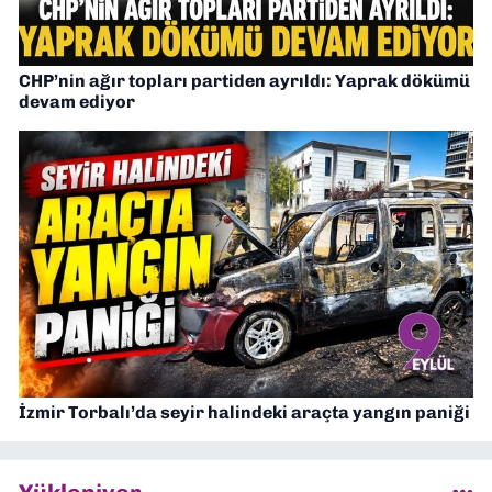
CHP’nin ağır topları partiden ayrıldı: Yaprak dökümü
devam ediyor
İzmir Torbalı’da seyir halindeki araçta yangın paniği