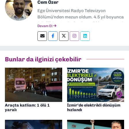
Cem Özer
Ege Üniversitesi Radyo Televizyon
Bölümü'nden mezun oldum. 4.5 yıl boyunca
9 Eylül Gazetesi'nde görev aldıktan sonra 5
Devam Et
ay gibi bir süreyle özel bir hastanede
Kurumsal İletişim Uzmanı olarak çalıştım.
www.dokuzeylul.com'a sorumlu yazı işleri
müdürü olarak geri döndüm.
Bunlar da ilginizi çekebilir
Araçta katliam: 1 ölü 1
İzmir’de elektrikli dönüşüm
yaralı
hızlandı