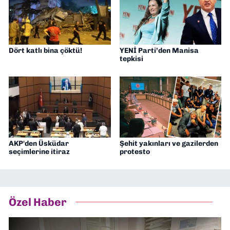
Dört katlı bina çöktü!
YENİ Parti’den Manisa
tepkisi
AKP'den Üsküdar
Şehit yakınları ve gazilerden
seçimlerine itiraz
protesto
Özel Haber