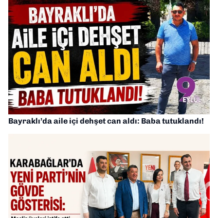
Bayraklı’da aile içi dehşet can aldı: Baba tutuklandı!