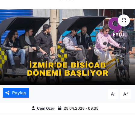
SAĞLIK
SPOR
TEKNOLOJİ
YAŞAM
YEREL YÖNETİMLER
Paylaş
-
+
A
A
Cem Özer
25.04.2026 - 09:35