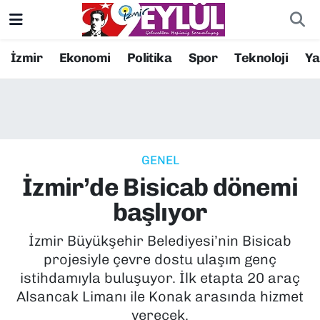
Resmi İlanlar
Konak Nöbetçi Eczaneler
İzmir
Ekonomi
Politika
Spor
Teknoloji
Y
BİLİM
Konak Hava Durumu
DÜNYA
Konak Trafik Yoğunluk Haritası
GENEL
EĞİTİM
Süper Lig Puan Durumu ve Fikstür
İzmir’de Bisicab dönemi
EKONOMİ
Tüm Manşetler
başlıyor
KÜLTÜR SANAT
Son Dakika Haberleri
İzmir Büyükşehir Belediyesi’nin Bisicab
projesiyle çevre dostu ulaşım genç
MAGAZİN
Haber Arşivi
istihdamıyla buluşuyor. İlk etapta 20 araç
Alsancak Limanı ile Konak arasında hizmet
POLİTİKA
verecek.