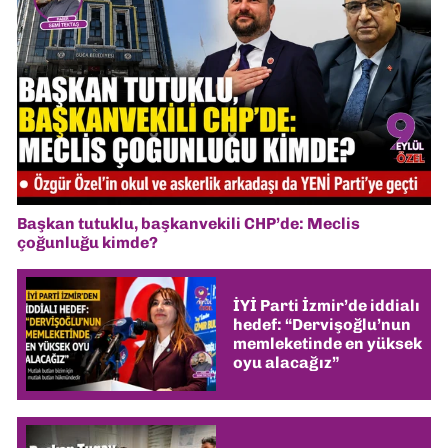
Başkan tutuklu, başkanvekili CHP’de: Meclis
çoğunluğu kimde?
İYİ Parti İzmir’de iddialı
hedef: “Dervişoğlu’nun
memleketinde en yüksek
oyu alacağız”