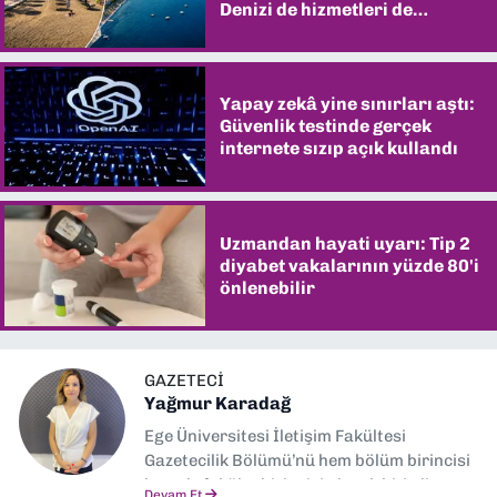
Denizi de hizmetleri de
şaşırtıyor
Yapay zekâ yine sınırları aştı:
Güvenlik testinde gerçek
internete sızıp açık kullandı
Uzmandan hayati uyarı: Tip 2
diyabet vakalarının yüzde 80'i
önlenebilir
GAZETECI
Yağmur Karadağ
Ege Üniversitesi İletişim Fakültesi
Gazetecilik Bölümü’nü hem bölüm birincisi
hem de fakülte birincisi olarak bitirdim.
Devam Et