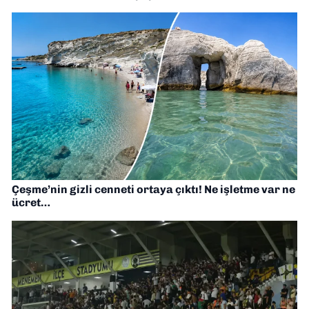
Çeşme’nin gizli cenneti ortaya çıktı! Ne işletme var ne
ücret…