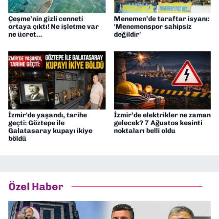
Çeşme’nin gizli cenneti
Menemen’de taraftar isyanı:
ortaya çıktı! Ne işletme var
'Menemenspor sahipsiz
ne ücret…
değildir'
İzmir'de yaşandı, tarihe
İzmir’de elektrikler ne zaman
geçti: Göztepe ile
gelecek? 7 Ağustos kesinti
Galatasaray kupayı ikiye
noktaları belli oldu
böldü
Özel Haber