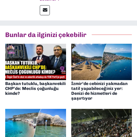
Ardından Ege Üniversitesi'nde “Siyasal
İletişim” üzerine yüksek lisans eğitimimi
tamamladım. Halen aynı anabilim dalında
“İklim Krizi Haberciliği” üzerine doktora
eğitimim sürüyor. 9 Eylül'de “Haber
Bunlar da ilginizi çekebilir
Müdürü” olarak görev almaktayım. Hak
odaklı haberciliğe dair çalışmalar
yapıyorum
Başkan tutuklu, başkanvekili
İzmir’de cebinizi yakmadan
CHP’de: Meclis çoğunluğu
tatil yapabileceğiniz yer:
kimde?
Denizi de hizmetleri de
şaşırtıyor