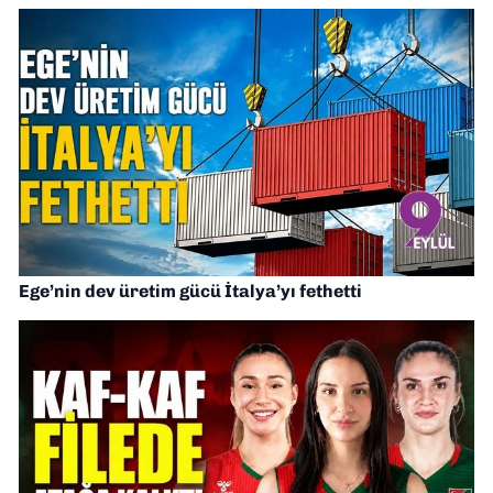
Ege’nin dev üretim gücü İtalya’yı fethetti