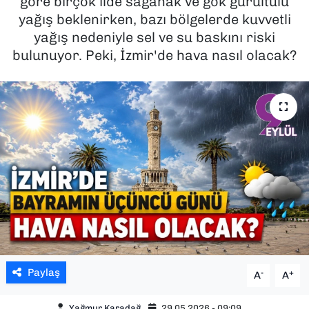
göre birçok ilde sağanak ve gök gürültülü
yağış beklenirken, bazı bölgelerde kuvvetli
SAĞLIK
yağış nedeniyle sel ve su baskını riski
bulunuyor. Peki, İzmir'de hava nasıl olacak?
SPOR
TEKNOLOJİ
YAŞAM
YEREL YÖNETİMLER
Paylaş
-
+
A
A
Yağmur Karadağ
29.05.2026 - 09:09