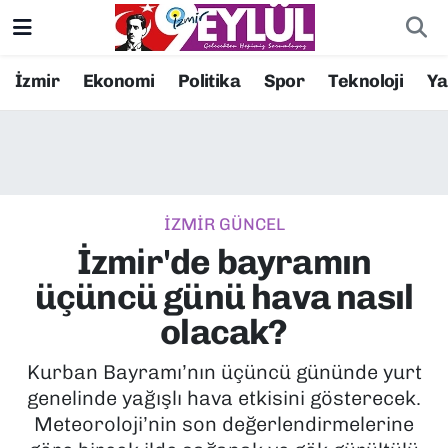
Resmi İlanlar
Konak Nöbetçi Eczaneler
İzmir
Ekonomi
Politika
Spor
Teknoloji
Y
BİLİM
Konak Hava Durumu
DÜNYA
Konak Trafik Yoğunluk Haritası
İZMİR GÜNCEL
EĞİTİM
Süper Lig Puan Durumu ve Fikstür
İzmir'de bayramın
EKONOMİ
Tüm Manşetler
üçüncü günü hava nasıl
olacak?
KÜLTÜR SANAT
Son Dakika Haberleri
Kurban Bayramı’nın üçüncü gününde yurt
MAGAZİN
Haber Arşivi
genelinde yağışlı hava etkisini gösterecek.
Meteoroloji’nin son değerlendirmelerine
POLİTİKA