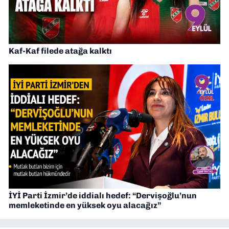
Kaf-Kaf filede atağa kalktı
İYİ Parti İzmir’de iddialı hedef: “Dervişoğlu’nun
memleketinde en yüksek oyu alacağız”