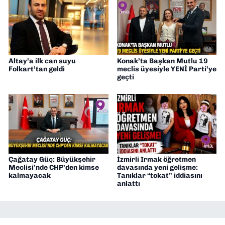
Altay’a ilk can suyu
Konak’ta Başkan Mutlu 19
Folkart’tan geldi
meclis üyesiyle YENİ Parti’ye
geçti
Çağatay Güç: Büyükşehir
İzmirli Irmak öğretmen
Meclisi’nde CHP’den kimse
davasında yeni gelişme:
kalmayacak
Tanıklar “tokat” iddiasını
anlattı