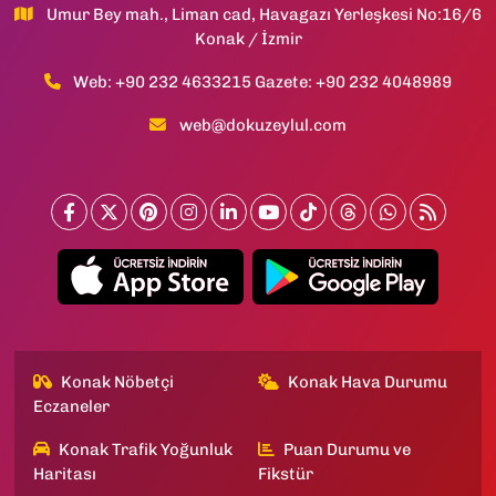
Umur Bey mah., Liman cad, Havagazı Yerleşkesi No:16/6
Konak / İzmir
Web: +90 232 4633215 Gazete: +90 232 4048989
web@dokuzeylul.com
Konak Nöbetçi
Konak Hava Durumu
Eczaneler
Konak Trafik Yoğunluk
Puan Durumu ve
Haritası
Fikstür