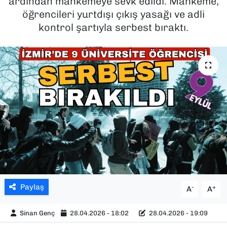
ardından mahkemeye sevk edildi. Mahkeme,
öğrencileri yurtdışı çıkış yasağı ve adli
SAĞLIK
kontrol şartıyla serbest bıraktı.
SPOR
TEKNOLOJİ
YAŞAM
YEREL YÖNETİMLER
Paylaş
-
+
A
A
Sinan Genç
28.04.2026 - 18:02
28.04.2026 - 19:09