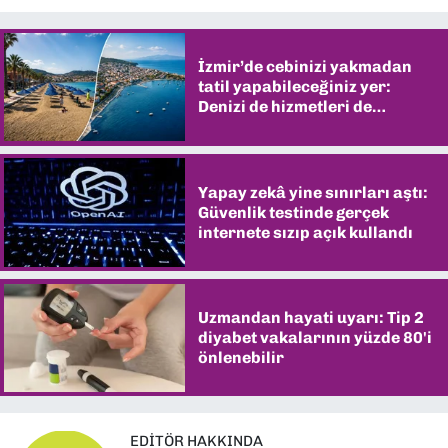
İzmir’de cebinizi yakmadan
tatil yapabileceğiniz yer:
Denizi de hizmetleri de
şaşırtıyor
Yapay zekâ yine sınırları aştı:
Güvenlik testinde gerçek
internete sızıp açık kullandı
Uzmandan hayati uyarı: Tip 2
diyabet vakalarının yüzde 80'i
önlenebilir
EDITÖR HAKKINDA