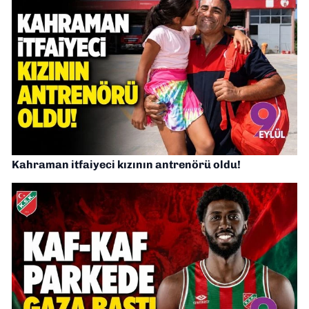
Kahraman itfaiyeci kızının antrenörü oldu!