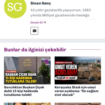
Sinan Genç
43 yıldır gazetecilik yapıyorum. 1983
yılında Milliyet gazetesinde mesleğe
başladım. Ardından Türkiye’nin en köklü
Devam Et
gazetelerinden Yeni Asır’da 36 yıl boyunca
muhabir, editör, müdür yardımcısı ve spor
müdürü olarak görev yaptım. Ayrıca Yeni
Asır TV’de 7 yıl boyunca programlar
hazırlayıp sundum. Şu anda Dokuz Eylül
Bunlar da ilginizi çekebilir
Gazetesi'nde editörlük yapıyorum
Savcılıktan Başkan Çiçek
Karşıyaka Stadı için umut
dahil 15 kişi hakkında
veren açıklama: “En sağlam
tutuklama talebi!
stat olacak”