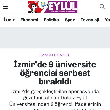
Resmi İlanlar
Konak Nöbetçi Eczaneler
İzmir
Ekonomi
Politika
Spor
Teknoloji
Y
BİLİM
Konak Hava Durumu
DÜNYA
Konak Trafik Yoğunluk Haritası
İZMİR GÜNCEL
EĞİTİM
Süper Lig Puan Durumu ve Fikstür
İzmir’de 9 üniversite
EKONOMİ
Tüm Manşetler
öğrencisi serbest
bırakıldı
KÜLTÜR SANAT
Son Dakika Haberleri
İzmir'de gerçekleştirilen operasyonda
MAGAZİN
Haber Arşivi
gözaltına alınan Dokuz Eylül
Üniversitesi'nden 9 öğrenci, ifadelerinin
POLİTİKA