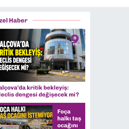
zel Haber
alçova’da kritik bekleyiş:
eclis dengesi değişecek mi?
Foça
halkı taş
ocağını