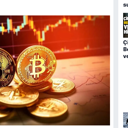
s
Çi
B
v