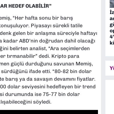
LAR HEDEF OLABİLİR”
İ
miş, “Her hafta sonu bir barış
a
g
onuşuluyor. Piyasayı sürekli tatile
o
 denk gelen bir anlaşma süreciyle haftayı
4
a kadar ABD’nin doğrudan dahil olacağı
k
ni belirten analist, “Ara seçimlerden
ler tırmanabilir” dedi. Kripto para
ağmen güçlü durduğunu savunan Memiş,
Y
n sürdüğünü ifade etti. “80-82 bin dolar
e barış ya da savaşın devamını fiyatlar.
00 dolar seviyesini hedefleyen bir trend
esi durumunda ise 75-77 bin dolar
ışabileceğini söyledi.