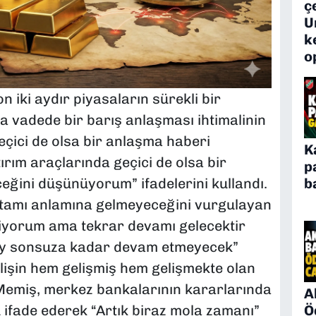
ç
U
k
o
n iki aydır piyasaların sürekli bir
sa vadede bir barış anlaşması ihtimalinin
eçici de olsa bir anlaşma haberi
K
rım araçlarında geçici de olsa bir
p
b
ceğini düşünüyorum” ifadelerini kullandı.
rtamı anlamına gelmeyeceğini vurgulayan
liyorum ama tekrar devamı gelecektir
şey sonsuza kadar devam etmeyecek”
elişin hem gelişmiş hem gelişmekte olan
 Memiş, merkez bankalarının kararlarında
A
Ö
ifade ederek “Artık biraz mola zamanı”