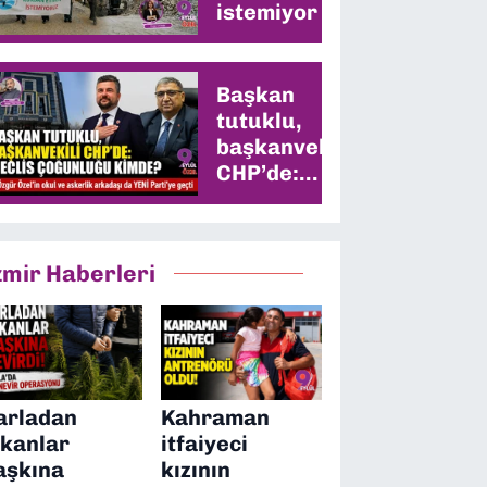
istemiyor
Başkan
tutuklu,
başkanvekili
CHP’de:
Meclis
çoğunluğu
kimde?
zmir Haberleri
arladan
Kahraman
ıkanlar
itfaiyeci
aşkına
kızının