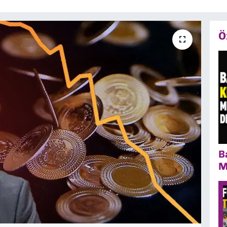
Ö
B
M