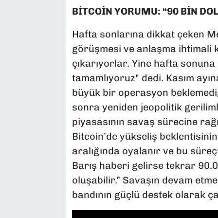
BİTCOİN YORUMU: “90 BİN DO
Hafta sonlarına dikkat çeken Me
görüşmesi ve anlaşma ihtimali k
çıkarıyorlar. Yine hafta sonuna
tamamlıyoruz" dedi. Kasım ayın
büyük bir operasyon beklemediği
sonra yeniden jeopolitik gerilim
piyasasının savaş sürecine r
Bitcoin’de yükseliş beklentisini
aralığında oyalanır ve bu süreçt
Barış haberi gelirse tekrar 90.0
oluşabilir.” Savaşın devam etm
bandının güçlü destek olarak çal