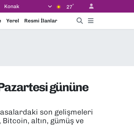
°
Konak
27
e
Yerel
Resmi İlanlar
 Pazartesi gününe
yasalardaki son gelişmeleri
 Bitcoin, altın, gümüş ve