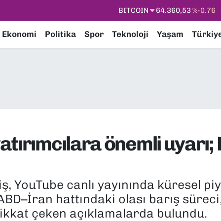
DOLAR
47,7143
%0.16
EURO
55,0317
%-0.02
Ekonomi
Politika
Spor
Teknoloji
Yaşam
Türkiy
STERLİN
64,2463
%0.07
GRAM ALTIN
6574.81
%1.44
BİST100
13.887
%64
BITCOIN
64.360,53
%-0.76
atırımcılara önemli uyarı;
ş, YouTube canlı yayınında küresel pi
ABD–İran hattındaki olası barış süreci,
 dikkat çeken açıklamalarda bulundu.