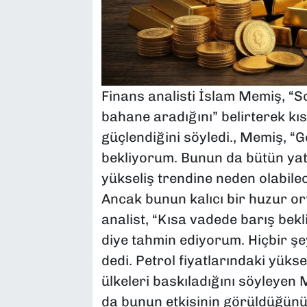
Finans analisti İslam Memiş, “So
bahane aradığını” belirterek kı
güçlendiğini söyledi., Memiş, “G
bekliyorum. Bunun da bütün yatı
yükseliş trendine neden olabile
Ancak bunun kalıcı bir huzur o
analist, “Kısa vadede barış bek
diye tahmin ediyorum. Hiçbir 
dedi. Petrol fiyatlarındaki yüks
ülkeleri baskıladığını söyleyen
da bunun etkisinin görüldüğünü 