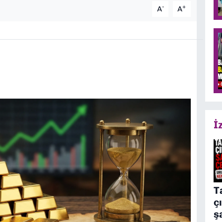
-
+
A
A
İ
T
ç
ş