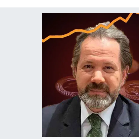
SAĞLIK
SPOR
TEKNOLOJİ
YAŞAM
YEREL YÖNETİMLER