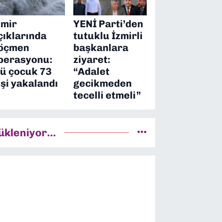
zmir
YENİ Parti’den
çıklarında
tutuklu İzmirli
öçmen
başkanlara
perasyonu:
ziyaret:
’ü çocuk 73
“Adalet
işi yakalandı
gecikmeden
tecelli etmeli”
ükleniyor...