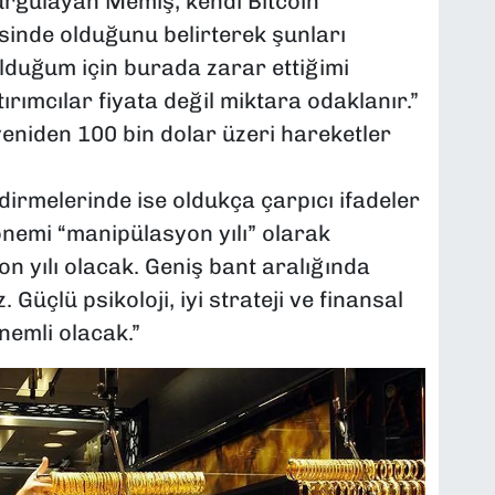
vurgulayan Memiş, kendi Bitcoin
esinde olduğunu belirterek şunları
olduğum için burada zarar ettiğimi
ımcılar fiyata değil miktara odaklanır.”
 yeniden 100 bin dolar üzeri hareketler
ndirmelerinde ise oldukça çarpıcı ifadeler
emi “manipülasyon yılı” olarak
on yılı olacak. Geniş bant aralığında
Güçlü psikoloji, iyi strateji ve finansal
emli olacak.”