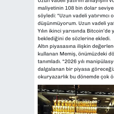
Uzun vadeli yatırım anlayışını 
maliyetinin 108 bin dolar seviy
söyledi: “Uzun vadeli yatırımcı 
düşünmüyorum. Uzun vadeli yatır
Yılın ikinci yarısında Bitcoin’de
beklediğini de sözlerine ekledi.
Altın piyasasına ilişkin değerle
kullanan Memiş, önümüzdeki dön
tanımladı. “2026 yılı manipülasy
dalgalanan bir piyasa göreceğiz. 
okuryazarlık bu dönemde çok ön