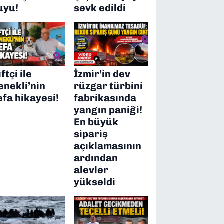
uyu!
sevk edildi
ftçi ile
İzmir’in dev
enekli’nin
rüzgar türbini
efa hikayesi!
fabrikasında
yangın paniği!
En büyük
sipariş
açıklamasının
ardından
alevler
yükseldi