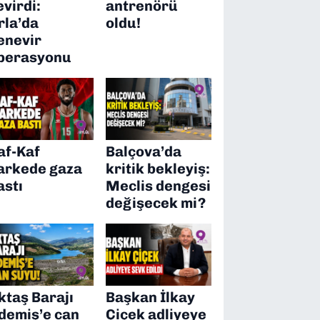
evirdi:
antrenörü
rla’da
oldu!
enevir
perasyonu
af-Kaf
Balçova’da
arkede gaza
kritik bekleyiş:
astı
Meclis dengesi
değişecek mi?
ktaş Barajı
Başkan İlkay
demiş’e can
Çiçek adliyeye