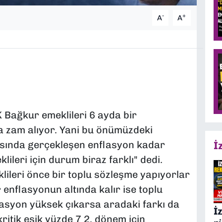
-
+
A
A
Bağkur emeklileri 6 ayda bir
 zam alıyor. Yani bu önümüzdeki
ında gerçekleşen enflasyon kadar
İ
leri için durum biraz farklı" dedi.
leri önce bir toplu sözleşme yapıyorlar
enflasyonun altında kalır ise toplu
asyon yüksek çıkarsa aradaki farkı da
İ
ritik eşik yüzde 7 2. dönem için