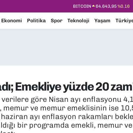
DOLAR
47,6704
%0
EURO
55,0406
%-0.08
Ekonomi
Politika
Spor
Teknoloji
Yaşam
Türkiy
STERLİN
64,2143
%0
GRAM ALTIN
6500.87
%0.12
BİST100
13.799
%70
BITCOIN
64.643,95
%0.16
dı; Emekliye yüzde 20 zam
verilere göre Nisan ayı enflasyonu 4,
64, memur ve memur emeklisinin ise 1
 haziran ayı enflasyon rakamları bekle
ıldığı bir programda emekli, memur v