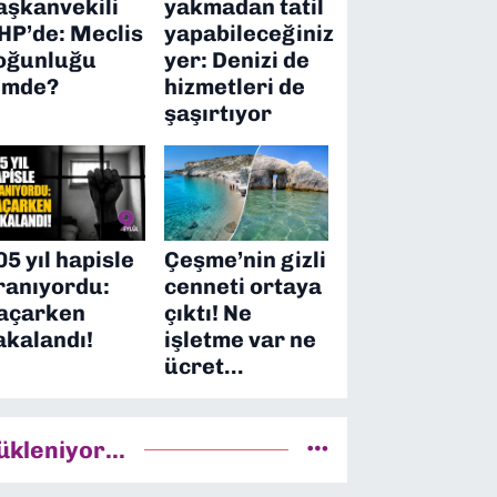
aşkanvekili
yakmadan tatil
HP’de: Meclis
yapabileceğiniz
oğunluğu
yer: Denizi de
imde?
hizmetleri de
şaşırtıyor
05 yıl hapisle
Çeşme’nin gizli
ranıyordu:
cenneti ortaya
açarken
çıktı! Ne
akalandı!
işletme var ne
ücret…
ükleniyor...