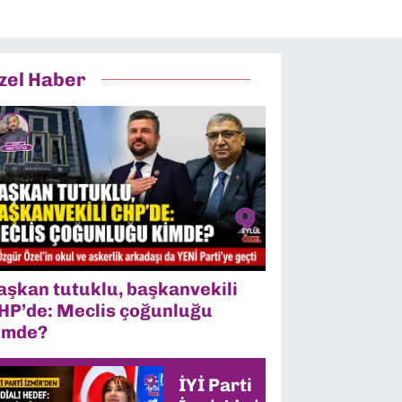
zel Haber
aşkan tutuklu, başkanvekili
HP’de: Meclis çoğunluğu
imde?
İYİ Parti