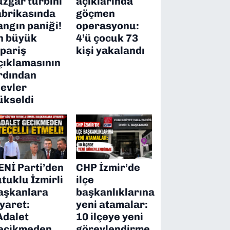
üzgar türbini
açıklarında
abrikasında
göçmen
angın paniği!
operasyonu:
n büyük
4’ü çocuk 73
ipariş
kişi yakalandı
çıklamasının
rdından
levler
ükseldi
ENİ Parti’den
CHP İzmir’de
utuklu İzmirli
ilçe
aşkanlara
başkanlıklarına
iyaret:
yeni atamalar:
Adalet
10 ilçeye yeni
ecikmeden
görevlendirme