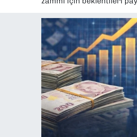
zammı için beklentileri pay
SAĞLIK
SPOR
TEKNOLOJİ
YAŞAM
YEREL YÖNETİMLER