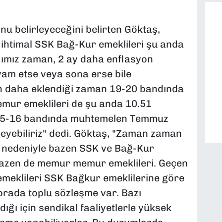
nu belirleyeceğini belirten Göktaş,
 ihtimal SSK Bağ-Kur emeklileri şu anda
ığımız zaman, 2 ay daha enflasyon
vam etse veya sona erse bile
on daha eklendiği zaman 19-20 bandında
mur emeklileri de şu anda 10.51
a 15-16 bandında muhtemelen Temmuz
leyebiliriz" dedi. Göktaş, "Zaman zaman
ı nedeniyle bazen SSK ve Bağ-Kur
 bazen de memur memur emeklileri. Geçen
eklileri SSK Bağkur emeklilerine göre
orada toplu sözleşme var. Bazı
ğı için sendikal faaliyetlerle yüksek