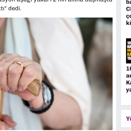
b
ı" dedi.
C
ç
k
1
a
K
y
Y