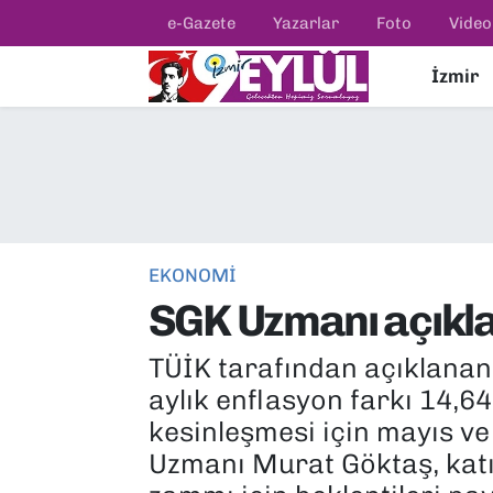
e-Gazete
Yazarlar
Foto
Video
İzmir
Resmi İlanlar
Konak Nöbetçi Eczaneler
BİLİM
Konak Hava Durumu
DÜNYA
Konak Trafik Yoğunluk Haritası
EĞİTİM
Süper Lig Puan Durumu ve Fikstür
EKONOMİ
SGK Uzmanı açıkla
EKONOMİ
Tüm Manşetler
TÜİK tarafından açıklanan 
KÜLTÜR SANAT
Son Dakika Haberleri
aylık enflasyon farkı 14,
MAGAZİN
Haber Arşivi
kesinleşmesi için mayıs ve
Uzmanı Murat Göktaş, kat
POLİTİKA