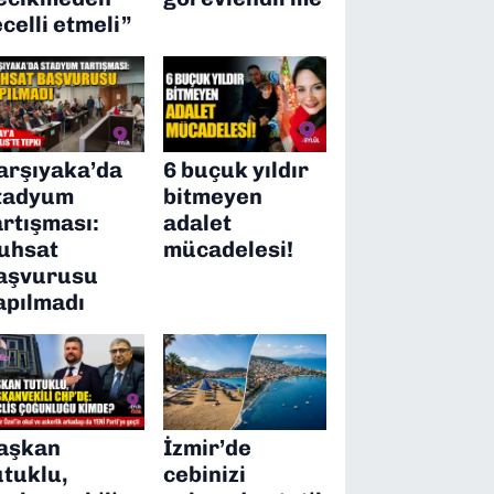
ecelli etmeli”
arşıyaka’da
6 buçuk yıldır
tadyum
bitmeyen
artışması:
adalet
uhsat
mücadelesi!
aşvurusu
apılmadı
aşkan
İzmir’de
utuklu,
cebinizi