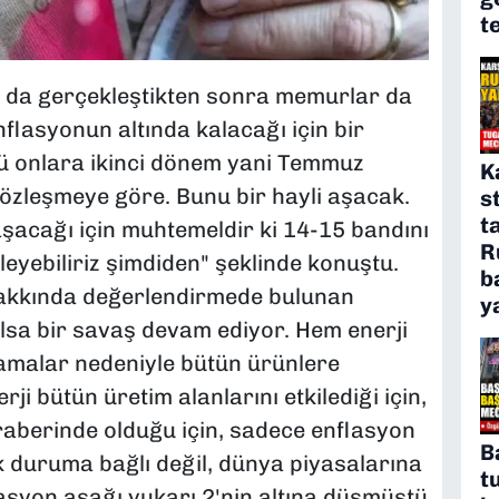
t
 da gerçekleştikten sonra memurlar da
nflasyonun altında kalacağı için bir
kü onlara ikinci dönem yani Temmuz
K
özleşmeye göre. Bunu bir hayli aşacak.
s
t
aşacağı için muhtemeldir ki 14-15 bandını
R
leyebiliriz şimdiden" şeklinde konuştu.
b
hakkında değerlendirmede bulunan
y
lsa bir savaş devam ediyor. Hem enerji
samalar nedeniyle bütün ürünlere
rji bütün üretim alanlarını etkilediği için,
eraberinde olduğu için, sadece enflasyon
B
k duruma bağlı değil, dünya piyasalarına
t
lasyon aşağı yukarı 2'nin altına düşmüştü