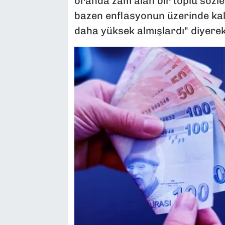
oranda zam alan bir toplu sözl
bazen enflasyonun üzerinde kal
daha yüksek almışlardı" diyerek