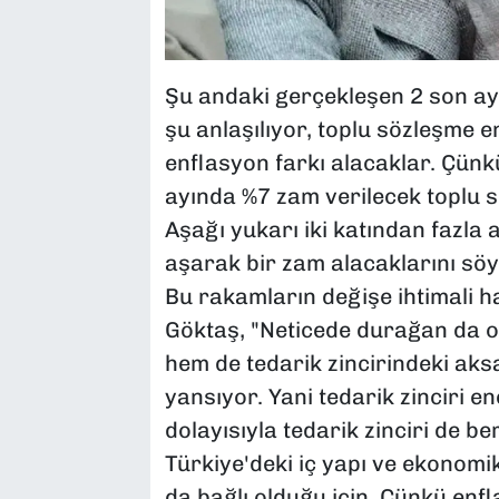
Şu andaki gerçekleşen 2 son ay
şu anlaşılıyor, toplu sözleşme e
enflasyon farkı alacaklar. Çün
ayında %7 zam verilecek toplu s
Aşağı yukarı iki katından fazla 
aşarak bir zam alacaklarını söy
Bu rakamların değişe ihtimali 
Göktaş, "Neticede durağan da o
hem de tedarik zincirindeki ak
yansıyor. Yani tedarik zinciri ene
dolayısıyla tedarik zinciri de b
Türkiye'deki iç yapı ve ekonomi
da bağlı olduğu için. Çünkü enf