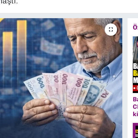
laştı.
Ö
B
C
k