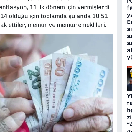
r
enflasyon, 11 ilk dönem için vermişlerdi,
f
y
14 olduğu için toplamda şu anda 10.51
E
ak ettiler, memur ve memur emeklileri.
s
a
a
a
y
Y
t
b
z
“
g