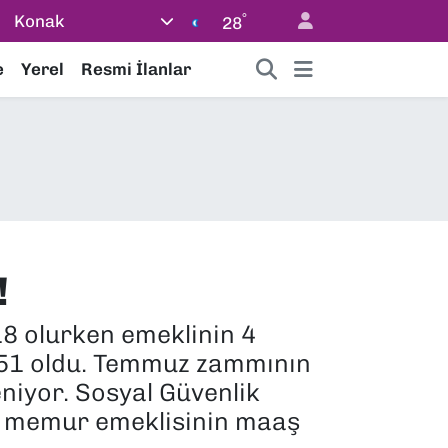
°
Konak
28
e
Yerel
Resmi İlanlar
!
18 olurken emeklinin 4
0,51 oldu. Temmuz zammının
niyor. Sosyal Güvenlik
e memur emeklisinin maaş