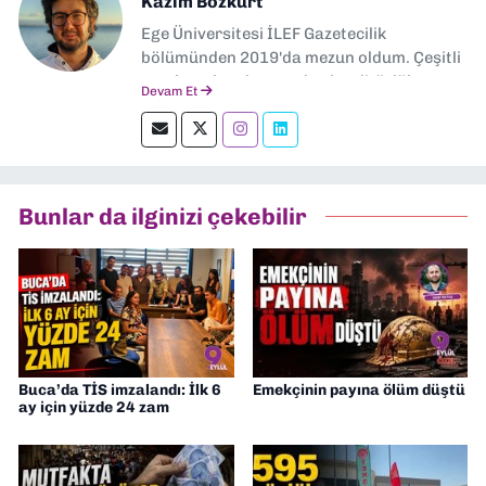
Kazim Bozkurt
Ege Üniversitesi İLEF Gazetecilik
bölümünden 2019'da mezun oldum. Çeşitli
yerel ve ulusal gazetelerde editörlük,
Devam Et
muhabirlik yaptım. Teknoloji bloglarını
okumayı severim.
Bunlar da ilginizi çekebilir
Buca’da TİS imzalandı: İlk 6
Emekçinin payına ölüm düştü
ay için yüzde 24 zam