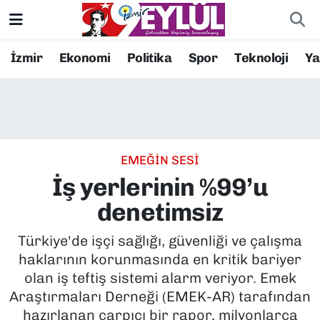
Resmi İlanlar
Konak Nöbetçi Eczaneler
İzmir
Ekonomi
Politika
Spor
Teknoloji
Y
BİLİM
Konak Hava Durumu
DÜNYA
Konak Trafik Yoğunluk Haritası
EMEĞİN SESİ
EĞİTİM
Süper Lig Puan Durumu ve Fikstür
İş yerlerinin %99’u
EKONOMİ
Tüm Manşetler
denetimsiz
KÜLTÜR SANAT
Son Dakika Haberleri
Türkiye'de işçi sağlığı, güvenliği ve çalışma
haklarının korunmasında en kritik bariyer
MAGAZİN
Haber Arşivi
olan iş teftiş sistemi alarm veriyor. Emek
Araştırmaları Derneği (EMEK-AR) tarafından
POLİTİKA
hazırlanan çarpıcı bir rapor, milyonlarca