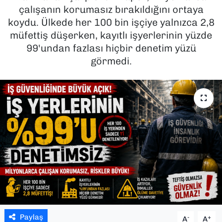
çalışanın korumasız bırakıldığını ortaya
SAĞLIK
koydu. Ülkede her 100 bin işçiye yalnızca 2,8
müfettiş düşerken, kayıtlı işyerlerinin yüzde
SPOR
99'undan fazlası hiçbir denetim yüzü
görmedi.
TEKNOLOJİ
YAŞAM
YEREL YÖNETİMLER
Paylaş
-
+
A
A