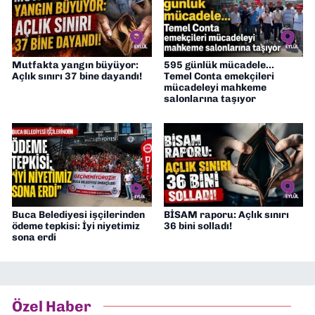
Mutfakta yangın büyüyor:
595 günlük mücadele...
Açlık sınırı 37 bine dayandı!
Temel Conta emekçileri
mücadeleyi mahkeme
salonlarına taşıyor
Buca Belediyesi işçilerinden
BİSAM raporu: Açlık sınırı
ödeme tepkisi: İyi niyetimiz
36 bini solladı!
sona erdi
Özel Haber