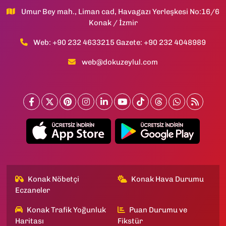
Umur Bey mah., Liman cad, Havagazı Yerleşkesi No:16/6
Konak / İzmir
Web: +90 232 4633215 Gazete: +90 232 4048989
web@dokuzeylul.com
Konak Nöbetçi
Konak Hava Durumu
Eczaneler
Konak Trafik Yoğunluk
Puan Durumu ve
Haritası
Fikstür