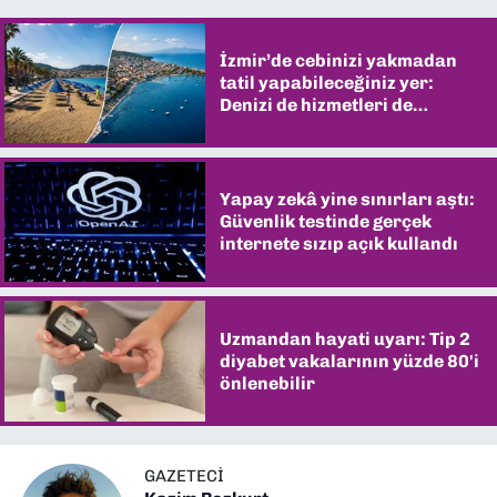
İzmir’de cebinizi yakmadan
tatil yapabileceğiniz yer:
Denizi de hizmetleri de
şaşırtıyor
Yapay zekâ yine sınırları aştı:
Güvenlik testinde gerçek
internete sızıp açık kullandı
Uzmandan hayati uyarı: Tip 2
diyabet vakalarının yüzde 80'i
önlenebilir
GAZETECI