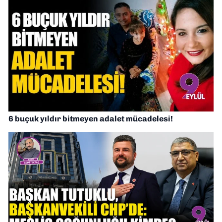
6 buçuk yıldır bitmeyen adalet mücadelesi!