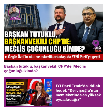
Başkan tutuklu, başkanvekili CHP’de: Meclis
çoğunluğu kimde?
İYİ Parti İzmir’de iddialı
hedef: “Dervişoğlu’nun
memleketinde en yüksek
oyu alacağız”