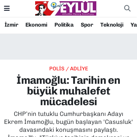
Resmi İlanlar
Konak Nöbetçi Eczaneler
İzmir
Ekonomi
Politika
Spor
Teknoloji
Y
BİLİM
Konak Hava Durumu
DÜNYA
Konak Trafik Yoğunluk Haritası
POLİS / ADLİYE
EĞİTİM
Süper Lig Puan Durumu ve Fikstür
İmamoğlu: Tarihin en
EKONOMİ
Tüm Manşetler
büyük muhalefet
mücadelesi
KÜLTÜR SANAT
Son Dakika Haberleri
CHP’nin tutuklu Cumhurbaşkanı Adayı
MAGAZİN
Haber Arşivi
Ekrem İmamoğlu, bugün başlayan 'Casusluk'
davasındaki konuşmasını paylaştı.
POLİTİKA