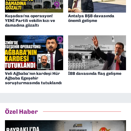
Kuşadası'na operasyon!
Antalya BŞB davasında
YENİ Partili vekilin kızı ve
önemli gelişme
damadına gözaltı
Veli Ağbaba’nın kardeşi Hür
İBB davasında flaş gelişme
Ağbaba Egeşehir
soruşturmasında tutuklandı
Özel Haber