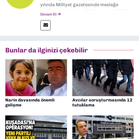
yılında Milliyet gazetesinde mesleğe
başladım. Ardından Türkiye’nin en köklü
Devam Et
gazetelerinden Yeni Asır’da 36 yıl boyunca
muhabir, editör, müdür yardımcısı ve spor
müdürü olarak görev yaptım. Ayrıca Yeni
Asır TV’de 7 yıl boyunca programlar
hazırlayıp sundum. Şu anda Dokuz Eylül
Bunlar da ilginizi çekebilir
Gazetesi'nde editörlük yapıyorum
Narin davasında önemli
Avcılar soruşturmasında 12
gelişme
tutuklama