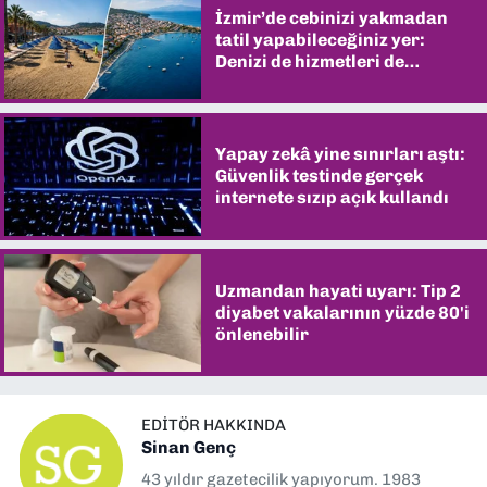
İzmir’de cebinizi yakmadan
tatil yapabileceğiniz yer:
Denizi de hizmetleri de
şaşırtıyor
Yapay zekâ yine sınırları aştı:
Güvenlik testinde gerçek
internete sızıp açık kullandı
Uzmandan hayati uyarı: Tip 2
diyabet vakalarının yüzde 80'i
önlenebilir
EDITÖR HAKKINDA
Sinan Genç
43 yıldır gazetecilik yapıyorum. 1983