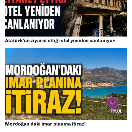
Atatürk’ün ziyaret ettiği otel yeniden canlanıyor
Mordoğan’daki imar planına itiraz!