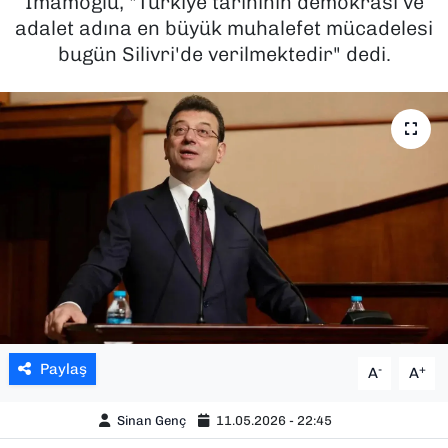
İmamoğlu, "Türkiye tarihinin demokrasi ve
adalet adına en büyük muhalefet mücadelesi
SAĞLIK
bugün Silivri'de verilmektedir" dedi.
SPOR
TEKNOLOJİ
YAŞAM
YEREL YÖNETİMLER
Paylaş
-
+
A
A
Sinan Genç
11.05.2026 - 22:45