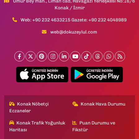
Umur Bey mah., Liman cad, Havagazı Yerleşkesi No:16/6
Konak / İzmir
Web: +90 232 4633215 Gazete: +90 232 4048989
web@dokuzeylul.com
Konak Nöbetçi
Konak Hava Durumu
Eczaneler
Konak Trafik Yoğunluk
Puan Durumu ve
Haritası
Fikstür