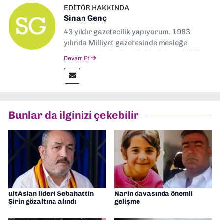
EDITÖR HAKKINDA
Sinan Genç
43 yıldır gazetecilik yapıyorum. 1983
yılında Milliyet gazetesinde mesleğe
başladım. Ardından Türkiye’nin en köklü
Devam Et
gazetelerinden Yeni Asır’da 36 yıl boyunca
muhabir, editör, müdür yardımcısı ve spor
müdürü olarak görev yaptım. Ayrıca Yeni
Asır TV’de 7 yıl boyunca programlar
hazırlayıp sundum. Şu anda Dokuz Eylül
Bunlar da ilginizi çekebilir
Gazetesi'nde editörlük yapıyorum
ultAslan lideri Sebahattin
Narin davasında önemli
Şirin gözaltına alındı
gelişme