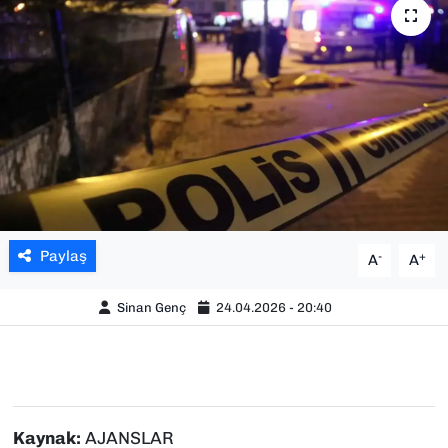
SAĞLIK
SPOR
TEKNOLOJİ
YAŞAM
YEREL YÖNETİMLER
Paylaş
-
+
A
A
Sinan Genç
24.04.2026 - 20:40
Kaynak:
AJANSLAR