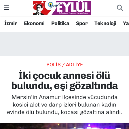
Resmi İlanlar
Konak Nöbetçi Eczaneler
İzmir
Ekonomi
Politika
Spor
Teknoloji
Y
BİLİM
Konak Hava Durumu
DÜNYA
Konak Trafik Yoğunluk Haritası
POLİS / ADLİYE
EĞİTİM
Süper Lig Puan Durumu ve Fikstür
İki çocuk annesi ölü
EKONOMİ
Tüm Manşetler
bulundu, eşi gözaltında
KÜLTÜR SANAT
Son Dakika Haberleri
Mersin'in Anamur ilçesinde vücudunda
kesici alet ve darp izleri bulunan kadın
MAGAZİN
Haber Arşivi
evinde ölü bulundu, kocası gözaltına alındı.
POLİTİKA