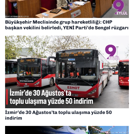
Büyükşehir Meclisinde grup hareketliliği: CHP
başkan vekilini belirledi, YENİ Parti’de Sengel rüzgarı
İzmir’de 30 Ağustos’ta toplu ulaşıma yüzde 50
indirim