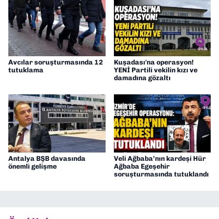
Avcılar soruşturmasında 12
Kuşadası'na operasyon!
tutuklama
YENİ Partili vekilin kızı ve
damadına gözaltı
Antalya BŞB davasında
Veli Ağbaba’nın kardeşi Hür
önemli gelişme
Ağbaba Egeşehir
soruşturmasında tutuklandı