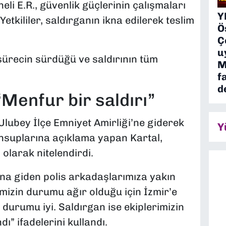
li E.R., güvenlik güçlerinin çalışmaları
Y
Yetkililer, saldırganın ikna edilerek teslim
Ö
Ç
u
 sürecin sürdüğü ve saldırının tüm
M
f
d
“Menfur bir saldırı”
Ulubey İlçe Emniyet Amirliği’ne giderek
Y
mensuplarına açıklama yapan Kartal,
 olarak nitelendirdi.
arına giden polis arkadaşlarımıza yakın
imizin durumu ağır olduğu için İzmir’e
 durumu iyi. Saldırgan ise ekiplerimizin
ı” ifadelerini kullandı.