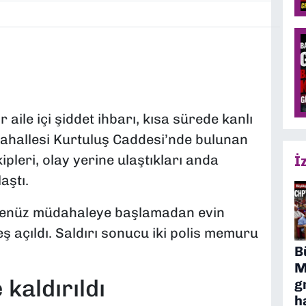
 aile içi şiddet ihbarı, kısa sürede kanlı
Mahallesi Kurtuluş Caddesi’nde bulunan
ipleri, olay yerine ulaştıkları anda
İ
aştı.
r henüz müdahaleye başlamadan evin
ş açıldı. Saldırı sonucu iki polis memuru
B
M
 kaldırıldı
g
h