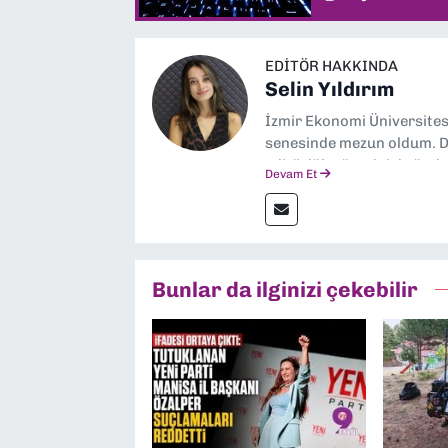
EDITÖR HAKKINDA
Selin Yıldırım
İzmir Ekonomi Üniversite
senesinde mezun oldum. Do
editörlük görevini de üstl
Devam Et
Bunlar da ilginizi çekebilir