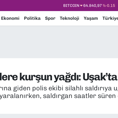
DOLAR
47,7436
%0.18
EURO
55,2510
%0.32
Ekonomi
Politika
Spor
Teknoloji
Yaşam
Türkiy
STERLİN
64,4811
%0.38
GRAM ALTIN
6660.55
%0
BİST100
13.779
%-14
ere kurşun yağdı: Uşak’ta bi
rına giden polis ekibi silahlı saldırıya
s yaralanırken, saldırgan saatler sür