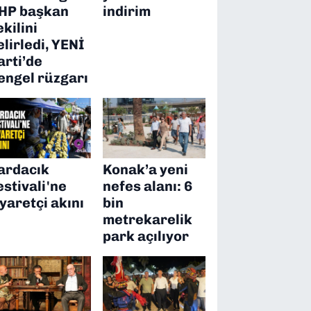
HP başkan
indirim
ekilini
elirledi, YENİ
arti’de
engel rüzgarı
ardacık
Konak’a yeni
estivali'ne
nefes alanı: 6
iyaretçi akını
bin
metrekarelik
park açılıyor