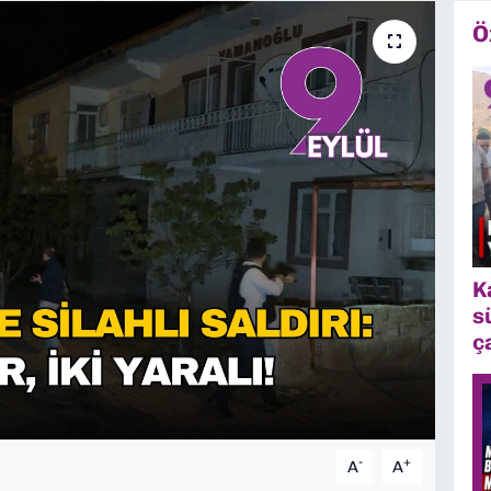
Ö
K
s
ç
-
+
A
A