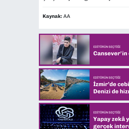
Kaynak:
AA
EDITÖRÜN SEÇTIĞI
Cansever'in
EDITÖRÜN SEÇTIĞI
İzmir’de ceb
Denizi de hiz
EDITÖRÜN SEÇTIĞI
Yapay zekâ yi
gerçek intern