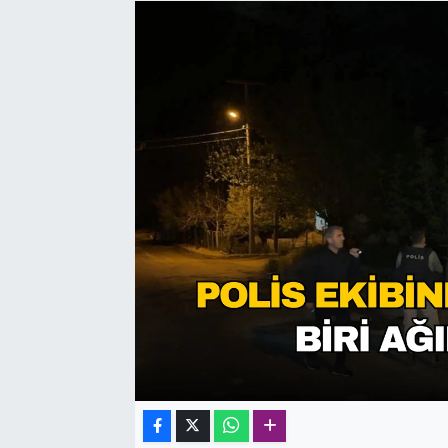
SAĞLIK
SPOR
TEKNOLOJİ
YAŞAM
YEREL YÖNETİMLER