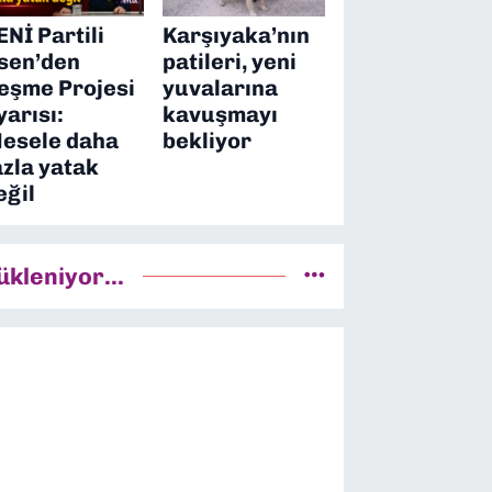
ENİ Partili
Karşıyaka’nın
sen’den
patileri, yeni
eşme Projesi
yuvalarına
yarısı:
kavuşmayı
esele daha
bekliyor
azla yatak
eğil
ükleniyor...