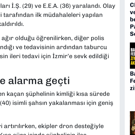
C
rı İ.Ş. (29) ve E.E.A. (36) yaralandı. Olay
v
ri tarafından ilk müdahaleleri yapılan
b
aldırıldı.
P
S
ağır olduğu öğrenilirken, diğer polis
ığı ve tedavisinin ardından taburcu
isin ileri tedavi için İzmir’e sevk edildiği
B
çe alarma geçti
F
z
en kaçan şüphelinin kimliği kısa sürede
. (40) isimli şahsın yakalanması için geniş
 artırılırken, ekipler dron desteğiyle