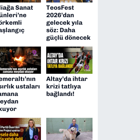
liağa Sanat
TeosFest
ünleri’ne
2026’dan
örkemli
gelecek yıla
aşlangıç
söz: Daha
güçlü dönecek
emeraltı’nın
Altay’da ihtar
sırlık ustaları
krizi tatlıya
amana
bağlandı!
eydan
kuyor