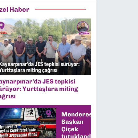
zel Haber
aynarpınar’da JES tepkisi
ürüyor: Yurttaşlara miting
ağrısı
Menderes’te
Başkan
Çiçek
tutuklandı: