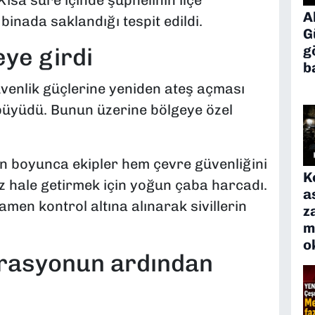
ısa süre içinde şüphelinin ilçe
A
inada saklandığı tespit edildi.
G
g
ye girdi
b
venlik güçlerine yeniden ateş açması
büyüdü. Bunun üzerine bölgeye özel
n boyunca ekipler hem çevre güvenliğini
K
iz hale getirmek için yoğun çaba harcadı.
a
en kontrol altına alınarak sivillerin
z
m
o
erasyonun ardından