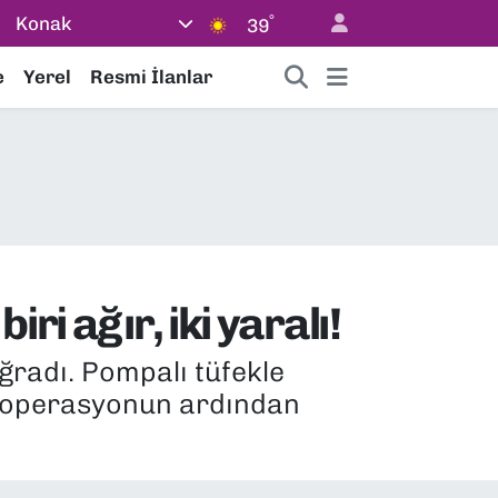
°
Konak
39
e
Yerel
Resmi İlanlar
ri ağır, iki yaralı!
 uğradı. Pompalı tüfekle
en operasyonun ardından