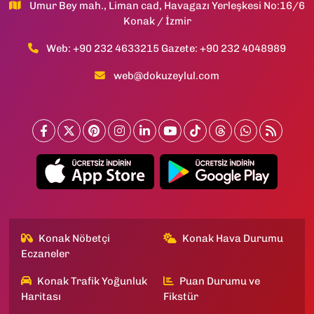
Umur Bey mah., Liman cad, Havagazı Yerleşkesi No:16/6
Konak / İzmir
Web: +90 232 4633215 Gazete: +90 232 4048989
web@dokuzeylul.com
Konak Nöbetçi
Konak Hava Durumu
Eczaneler
Konak Trafik Yoğunluk
Puan Durumu ve
Haritası
Fikstür