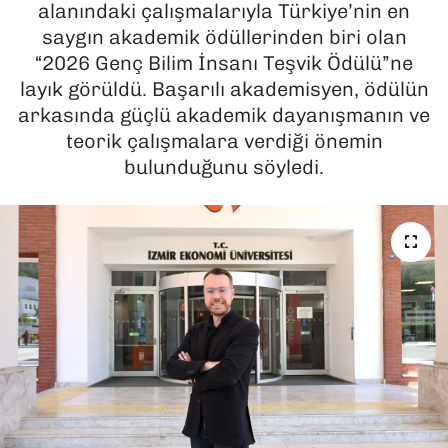
alanındaki çalışmalarıyla Türkiye’nin en
saygın akademik ödüllerinden biri olan
SAĞLIK
“2026 Genç Bilim İnsanı Teşvik Ödülü”ne
layık görüldü. Başarılı akademisyen, ödülün
SPOR
arkasında güçlü akademik dayanışmanın ve
TEKNOLOJİ
teorik çalışmalara verdiği önemin
bulunduğunu söyledi.
YAŞAM
YEREL YÖNETİMLER