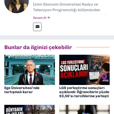
İzmir Ekonomi Üniversitesi Radyo ve
Televizyon Programcılığı bölümünden
2024 senesinde mezun oldum. Dokuz Eylül
Devam Et
Gazetesi'nde spor yazarlığı yaparken,
editörlük görevini de üstleniyorum.
Bunlar da ilginizi çekebilir
Ege Üniversitesi’nde
LGS yerleştirme sonuçları
tartışmalı karar
açıklandı: Öğrencilerin yüzde
93,56’sı tercihlerine yerleşti