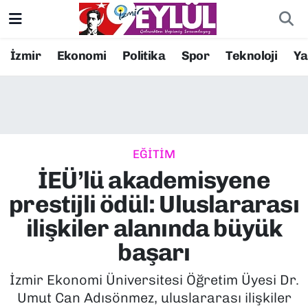
Resmi İlanlar
Konak Nöbetçi Eczaneler
İzmir
Ekonomi
Politika
Spor
Teknoloji
Y
BİLİM
Konak Hava Durumu
DÜNYA
Konak Trafik Yoğunluk Haritası
EĞİTİM
EĞİTİM
Süper Lig Puan Durumu ve Fikstür
İEÜ’lü akademisyene
EKONOMİ
Tüm Manşetler
prestijli ödül: Uluslararası
ilişkiler alanında büyük
KÜLTÜR SANAT
Son Dakika Haberleri
başarı
MAGAZİN
Haber Arşivi
İzmir Ekonomi Üniversitesi Öğretim Üyesi Dr.
Umut Can Adısönmez, uluslararası ilişkiler
POLİTİKA