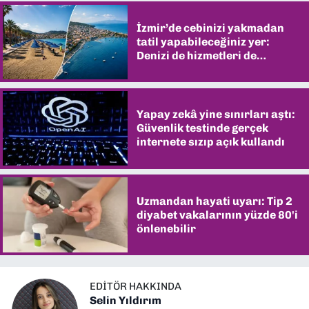
İzmir’de cebinizi yakmadan
tatil yapabileceğiniz yer:
Denizi de hizmetleri de
şaşırtıyor
Yapay zekâ yine sınırları aştı:
Güvenlik testinde gerçek
internete sızıp açık kullandı
Uzmandan hayati uyarı: Tip 2
diyabet vakalarının yüzde 80'i
önlenebilir
EDITÖR HAKKINDA
Selin Yıldırım