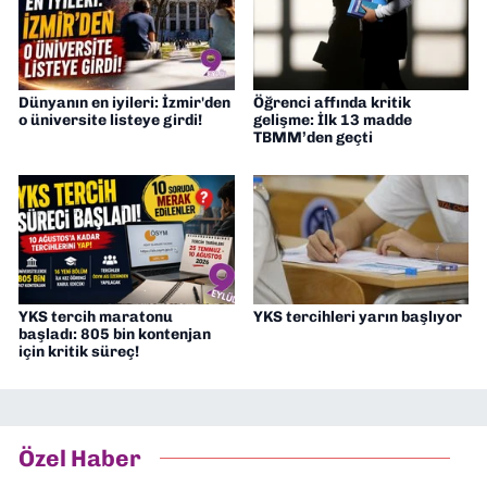
Dünyanın en iyileri: İzmir'den
Öğrenci affında kritik
o üniversite listeye girdi!
gelişme: İlk 13 madde
TBMM’den geçti
YKS tercih maratonu
YKS tercihleri yarın başlıyor
başladı: 805 bin kontenjan
için kritik süreç!
Özel Haber