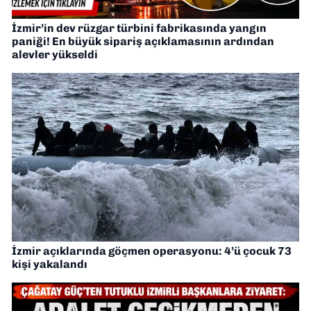
İzmir’in dev rüzgar türbini fabrikasında yangın
paniği! En büyük sipariş açıklamasının ardından
alevler yükseldi
İzmir açıklarında göçmen operasyonu: 4’ü çocuk 73
kişi yakalandı