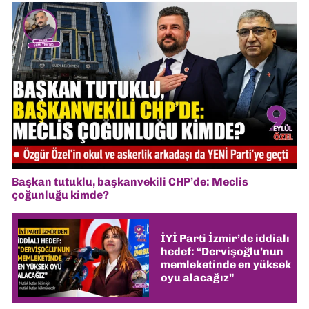
Başkan tutuklu, başkanvekili CHP’de: Meclis
çoğunluğu kimde?
İYİ Parti İzmir’de iddialı
hedef: “Dervişoğlu’nun
memleketinde en yüksek
oyu alacağız”