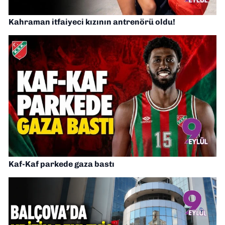
Kahraman itfaiyeci kızının antrenörü oldu!
Kaf-Kaf parkede gaza bastı