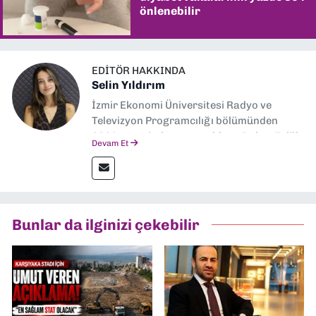
önlenebilir
EDITÖR HAKKINDA
Selin Yıldırım
İzmir Ekonomi Üniversitesi Radyo ve
Televizyon Programcılığı bölümünden
2024 senesinde mezun oldum. Dokuz Eylül
Devam Et
Gazetesi'nde spor yazarlığı yaparken,
editörlük görevini de üstleniyorum.
Bunlar da ilginizi çekebilir