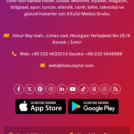
İzmir son dakika haber, ulusal, ekonomi, siyaset, magazin,
bölgesel, spor, turizm, etkinlik, tarih, bilim, teknoloji ve
güncel haberler için 9 Eylül Medya Grubu
Umur Bey mah., Liman cad, Havagazı Yerleşkesi No:16/6
Konak / İzmir
Web: +90 232 4633215 Gazete: +90 232 4048989
web@dokuzeylul.com