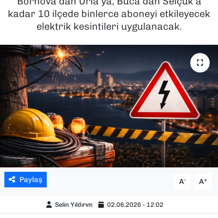
Bornova’dan Urla’ya, Buca’dan Selçuk’a
kadar 10 ilçede binlerce aboneyi etkileyecek
SAĞLIK
elektrik kesintileri uygulanacak.
SPOR
TEKNOLOJİ
YAŞAM
YEREL YÖNETİMLER
Paylaş
-
+
A
A
Selin Yıldırım
02.06.2026 - 12:02