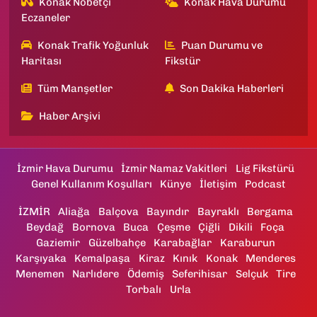
Konak Nöbetçi
Konak Hava Durumu
Eczaneler
Konak Trafik Yoğunluk
Puan Durumu ve
Haritası
Fikstür
Tüm Manşetler
Son Dakika Haberleri
Haber Arşivi
İzmir Hava Durumu
İzmir Namaz Vakitleri
Lig Fikstürü
Genel Kullanım Koşulları
Künye
İletişim
Podcast
İZMİR
Aliağa
Balçova
Bayındır
Bayraklı
Bergama
Beydağ
Bornova
Buca
Çeşme
Çiğli
Dikili
Foça
Gaziemir
Güzelbahçe
Karabağlar
Karaburun
Karşıyaka
Kemalpaşa
Kiraz
Kınık
Konak
Menderes
Menemen
Narlıdere
Ödemiş
Seferihisar
Selçuk
Tire
Torbalı
Urla