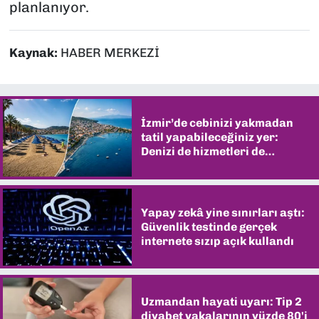
planlanıyor.
Kaynak:
HABER MERKEZİ
İzmir’de cebinizi yakmadan
tatil yapabileceğiniz yer:
Denizi de hizmetleri de
şaşırtıyor
Yapay zekâ yine sınırları aştı:
Güvenlik testinde gerçek
internete sızıp açık kullandı
Uzmandan hayati uyarı: Tip 2
diyabet vakalarının yüzde 80'i