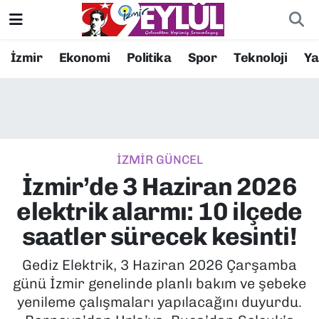
Resmi İlanlar
Konak Nöbetçi Eczaneler
İzmir
Ekonomi
Politika
Spor
Teknoloji
Y
BİLİM
Konak Hava Durumu
DÜNYA
Konak Trafik Yoğunluk Haritası
İZMİR GÜNCEL
EĞİTİM
Süper Lig Puan Durumu ve Fikstür
İzmir’de 3 Haziran 2026
EKONOMİ
Tüm Manşetler
elektrik alarmı: 10 ilçede
saatler sürecek kesinti!
KÜLTÜR SANAT
Son Dakika Haberleri
Gediz Elektrik, 3 Haziran 2026 Çarşamba
MAGAZİN
Haber Arşivi
günü İzmir genelinde planlı bakım ve şebeke
yenileme çalışmaları yapılacağını duyurdu.
POLİTİKA