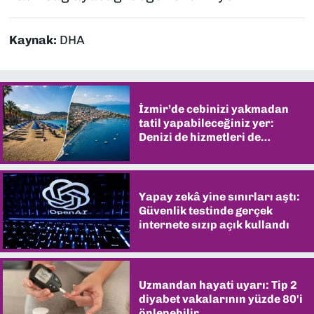
Kaynak:
DHA
İzmir’de cebinizi yakmadan
tatil yapabileceğiniz yer:
Denizi de hizmetleri de
şaşırtıyor
Yapay zekâ yine sınırları aştı:
Güvenlik testinde gerçek
internete sızıp açık kullandı
Uzmandan hayati uyarı: Tip 2
diyabet vakalarının yüzde 80'i
önlenebilir