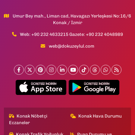
Umur Bey mah., Liman cad, Havagazı Yerleşkesi No:16/6
Konak / İzmir
Web: +90 232 4633215 Gazete: +90 232 4048989
web@dokuzeylul.com
Konak Nöbetçi
Konak Hava Durumu
Eczaneler
Konak Trafik Yoğunluk
Puan Durumu ve