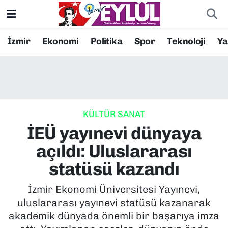
Resmi İlanlar
Konak Nöbetçi Eczaneler
İzmir
Ekonomi
Politika
Spor
Teknoloji
Y
BİLİM
Konak Hava Durumu
DÜNYA
Konak Trafik Yoğunluk Haritası
KÜLTÜR SANAT
EĞİTİM
Süper Lig Puan Durumu ve Fikstür
İEÜ yayınevi dünyaya
EKONOMİ
Tüm Manşetler
açıldı: Uluslararası
statüsü kazandı
KÜLTÜR SANAT
Son Dakika Haberleri
İzmir Ekonomi Üniversitesi Yayınevi,
MAGAZİN
Haber Arşivi
uluslararası yayınevi statüsü kazanarak
akademik dünyada önemli bir başarıya imza
POLİTİKA