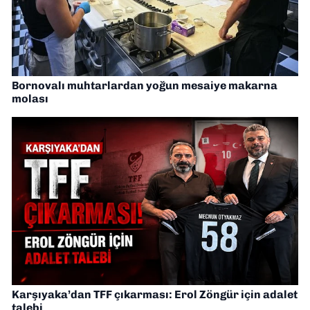
Bornovalı muhtarlardan yoğun mesaiye makarna
molası
Karşıyaka’dan TFF çıkarması: Erol Zöngür için adalet
talebi