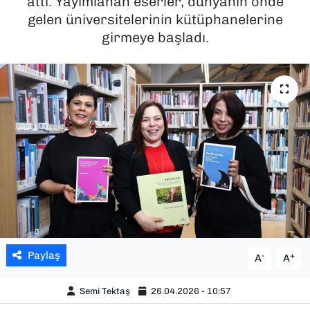
attı. Yayımlanan eserler, dünyanın önde
gelen üniversitelerinin kütüphanelerine
SAĞLIK
girmeye başladı.
SPOR
TEKNOLOJİ
YAŞAM
YEREL YÖNETİMLER
Paylaş
-
+
A
A
Semi Tektaş
26.04.2026 - 10:57