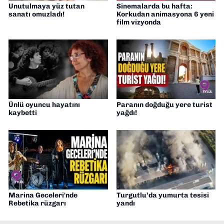
Unutulmaya yüz tutan
Sinemalarda bu hafta:
sanatı omuzladı!
Korkudan animasyona 6 yeni
film vizyonda
Ünlü oyuncu hayatını
Paranın doğduğu yere turist
kaybetti
yağdı!
Marina Geceleri'nde
Turgutlu’da yumurta tesisi
Rebetika rüzgarı
yandı