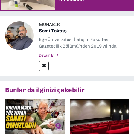
MUHABIR
Semi Tektaş
Ege Üniversitesi İletişim Fakültesi
Gazetecilik Bölümü’nden 2019 yılında
mezun oldum. Mezuniyetimin ardından
Devam Et
Ekonomik Çözüm, Yeni İzmir ve İlkses
Gazetesi gibi yayınlarda görev alarak
gazetecilik kariyerime başladım. Şubat
2026’dan bu yana ise Dokuz Eylül
Gazetesi’nde politika ve ekonomi
Bunlar da ilginizi çekebilir
muhabirliği yapıyorum.