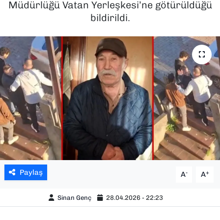
Müdürlüğü Vatan Yerleşkesi’ne götürüldüğü
bildirildi.
SAĞLIK
SPOR
TEKNOLOJİ
YAŞAM
YEREL YÖNETİMLER
Paylaş
-
+
A
A
Sinan Genç
28.04.2026 - 22:23