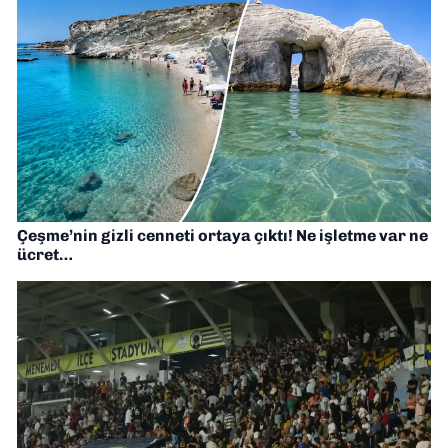
Çeşme’nin gizli cenneti ortaya çıktı! Ne işletme var ne
ücret…