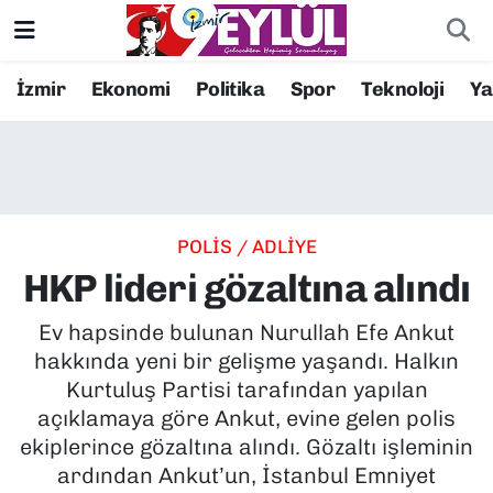
Resmi İlanlar
Konak Nöbetçi Eczaneler
İzmir
Ekonomi
Politika
Spor
Teknoloji
Y
BİLİM
Konak Hava Durumu
DÜNYA
Konak Trafik Yoğunluk Haritası
POLİS / ADLİYE
EĞİTİM
Süper Lig Puan Durumu ve Fikstür
HKP lideri gözaltına alındı
EKONOMİ
Tüm Manşetler
Ev hapsinde bulunan Nurullah Efe Ankut
hakkında yeni bir gelişme yaşandı. Halkın
KÜLTÜR SANAT
Son Dakika Haberleri
Kurtuluş Partisi tarafından yapılan
açıklamaya göre Ankut, evine gelen polis
MAGAZİN
Haber Arşivi
ekiplerince gözaltına alındı. Gözaltı işleminin
ardından Ankut’un, İstanbul Emniyet
POLİTİKA