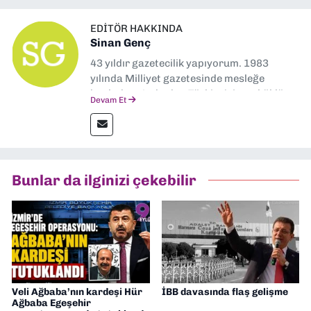
EDITÖR HAKKINDA
Sinan Genç
43 yıldır gazetecilik yapıyorum. 1983
yılında Milliyet gazetesinde mesleğe
başladım. Ardından Türkiye’nin en köklü
Devam Et
gazetelerinden Yeni Asır’da 36 yıl boyunca
muhabir, editör, müdür yardımcısı ve spor
müdürü olarak görev yaptım. Ayrıca Yeni
Asır TV’de 7 yıl boyunca programlar
hazırlayıp sundum. Şu anda Dokuz Eylül
Bunlar da ilginizi çekebilir
Gazetesi'nde editörlük yapıyorum
Veli Ağbaba’nın kardeşi Hür
İBB davasında flaş gelişme
Ağbaba Egeşehir