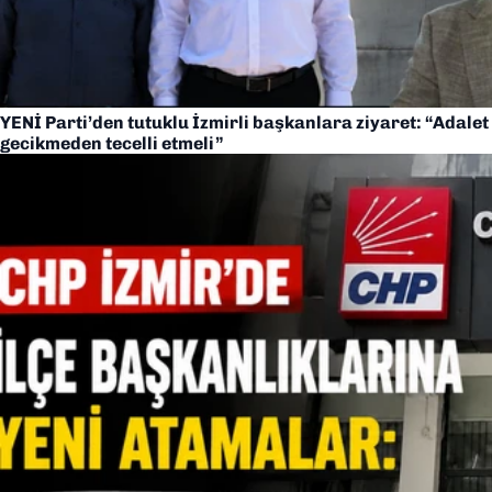
YENİ Parti’den tutuklu İzmirli başkanlara ziyaret: “Adalet
gecikmeden tecelli etmeli”