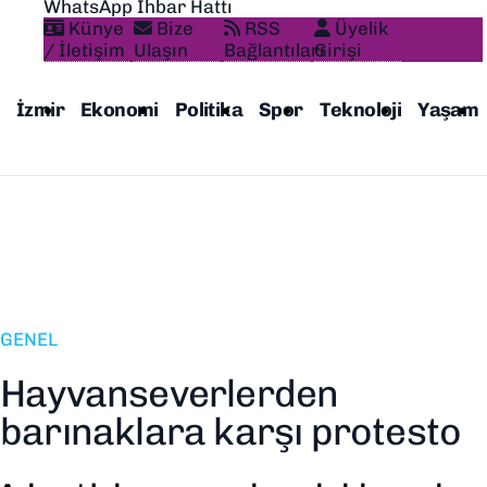
WhatsApp İhbar Hattı
Künye
Bize
RSS
Üyelik
/ İletişim
Ulaşın
Bağlantıları
Girişi
İzmir
Ekonomi
Politika
Spor
Teknoloji
Yaşam
GENEL
Hayvanseverlerden
barınaklara karşı protesto