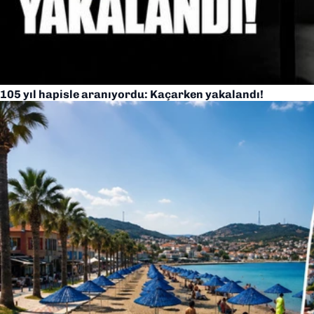
105 yıl hapisle aranıyordu: Kaçarken yakalandı!