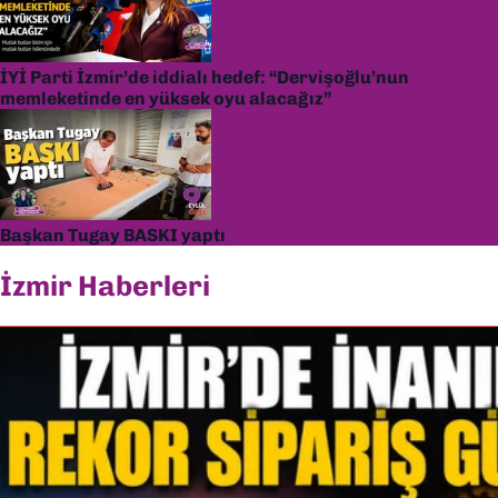
İYİ Parti İzmir’de iddialı hedef: “Dervişoğlu’nun
memleketinde en yüksek oyu alacağız”
Başkan Tugay BASKI yaptı
İzmir Haberleri