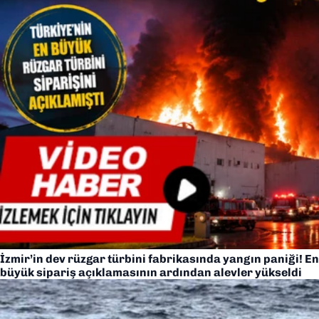
İzmir’in dev rüzgar türbini fabrikasında yangın paniği! En
büyük sipariş açıklamasının ardından alevler yükseldi