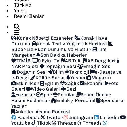
Türkiye
SAĞLIK
Yerel
Resmi İlanlar
SPOR
Konak Nöbetçi Eczaneler
Konak Hava
TEKNOLOJİ
Durumu
Konak Trafik Yoğunluk Haritası
Süper Lig Puan Durumu ve Fikstür
Tüm
YAŞAM
Manşetler
Son Dakika Haberleri
İZMİR
9 Eylül TV
AB Telif
AB Dergileri
NAR Projesi
Toprağın Sesi
Emeğin Sesi
YEREL YÖNETİMLER
Doğanın Sesi
Bilim
Teknoloji
e-Gazete ve
e-Dergi
Kültür-Sanat
Yaşam
Magazin
Etkinlikler
Eğitim
Sağlık
Ekonomi
Foto
Galeri
Video Galeri
Gezi
Yazarlar
Spor
Politika
Resmi İlanlar
Resmi Reklamlar
Emlak / Personel
Sponsorlu
Yazılar
Anketler
Arama
Podcast
Facebook
Twitter
Instagram
Linkedin
Youtube
Tiktok
Threads
Threads