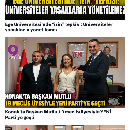
Ege Üniversitesi’nde “izin” tepkisi: Üniversiteler
yasaklarla yönetilemez
Konak’ta Başkan Mutlu 19 meclis üyesiyle YENİ
Parti’ye geçti