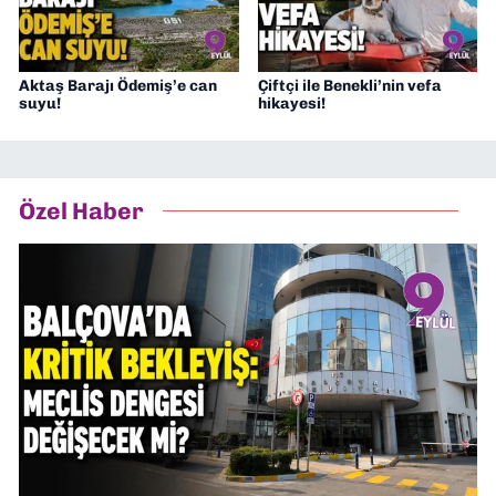
Aktaş Barajı Ödemiş’e can
Çiftçi ile Benekli’nin vefa
suyu!
hikayesi!
Özel Haber