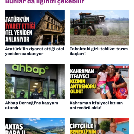
Bunlar da ilginizi çekebilir
Gazetesi'nde editörlük yapıyorum
Atatürk’ün ziyaret ettiği otel
Tabaktaki gizli tehlike: tarım
yeniden canlanıyor
ilaçları!
Ahbap Derneği’ne kayyum
Kahraman itfaiyeci kızının
atandı
antrenörü oldu!