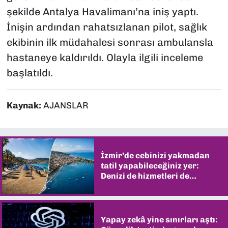
şekilde Antalya Havalimanı’na iniş yaptı.
İnişin ardından rahatsızlanan pilot, sağlık
ekibinin ilk müdahalesi sonrası ambulansla
hastaneye kaldırıldı. Olayla ilgili inceleme
başlatıldı.
Kaynak:
AJANSLAR
İzmir’de cebinizi yakmadan
tatil yapabileceğiniz yer:
Denizi de hizmetleri de
şaşırtıyor
Yapay zekâ yine sınırları aştı: