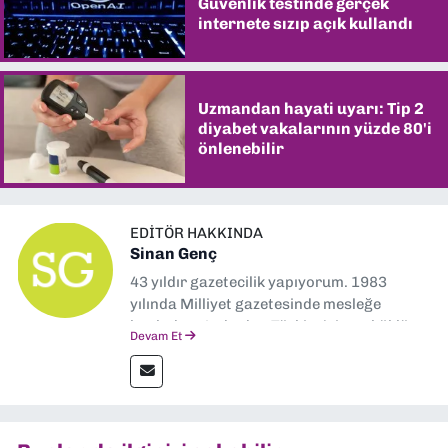
Güvenlik testinde gerçek
internete sızıp açık kullandı
Uzmandan hayati uyarı: Tip 2
diyabet vakalarının yüzde 80'i
önlenebilir
EDITÖR HAKKINDA
Sinan Genç
43 yıldır gazetecilik yapıyorum. 1983
yılında Milliyet gazetesinde mesleğe
başladım. Ardından Türkiye’nin en köklü
Devam Et
gazetelerinden Yeni Asır’da 36 yıl boyunca
muhabir, editör, müdür yardımcısı ve spor
müdürü olarak görev yaptım. Ayrıca Yeni
Asır TV’de 7 yıl boyunca programlar
hazırlayıp sundum. Şu anda Dokuz Eylül