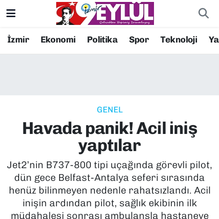
Resmi İlanlar
Konak Nöbetçi Eczaneler
İzmir
Ekonomi
Politika
Spor
Teknoloji
Y
BİLİM
Konak Hava Durumu
DÜNYA
Konak Trafik Yoğunluk Haritası
GENEL
EĞİTİM
Süper Lig Puan Durumu ve Fikstür
Havada panik! Acil iniş
EKONOMİ
Tüm Manşetler
yaptılar
KÜLTÜR SANAT
Son Dakika Haberleri
Jet2’nin B737-800 tipi uçağında görevli pilot,
dün gece Belfast-Antalya seferi sırasında
MAGAZİN
Haber Arşivi
henüz bilinmeyen nedenle rahatsızlandı. Acil
inişin ardından pilot, sağlık ekibinin ilk
POLİTİKA
müdahalesi sonrası ambulansla hastaneye