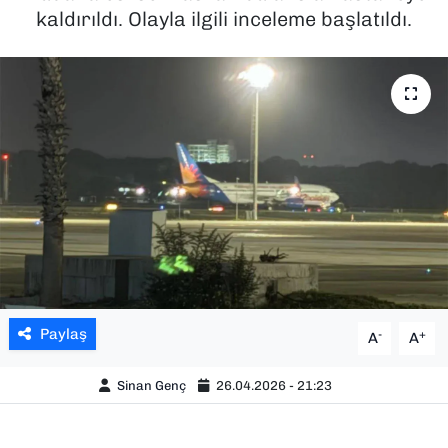
kaldırıldı. Olayla ilgili inceleme başlatıldı.
SAĞLIK
SPOR
TEKNOLOJİ
YAŞAM
YEREL YÖNETİMLER
Paylaş
-
+
A
A
Sinan Genç
26.04.2026 - 21:23