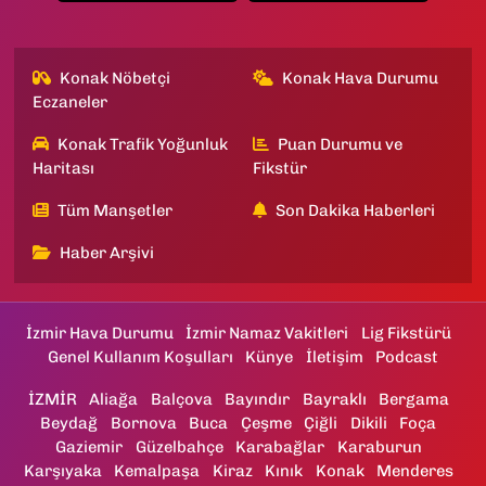
Konak Nöbetçi
Konak Hava Durumu
Eczaneler
Konak Trafik Yoğunluk
Puan Durumu ve
Haritası
Fikstür
Tüm Manşetler
Son Dakika Haberleri
Haber Arşivi
İzmir Hava Durumu
İzmir Namaz Vakitleri
Lig Fikstürü
Genel Kullanım Koşulları
Künye
İletişim
Podcast
İZMİR
Aliağa
Balçova
Bayındır
Bayraklı
Bergama
Beydağ
Bornova
Buca
Çeşme
Çiğli
Dikili
Foça
Gaziemir
Güzelbahçe
Karabağlar
Karaburun
Karşıyaka
Kemalpaşa
Kiraz
Kınık
Konak
Menderes