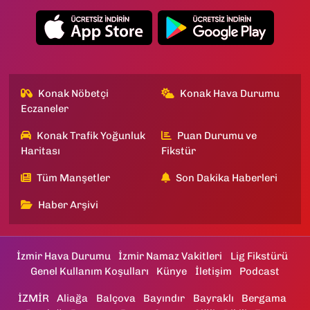
Konak Nöbetçi
Konak Hava Durumu
Eczaneler
Konak Trafik Yoğunluk
Puan Durumu ve
Haritası
Fikstür
Tüm Manşetler
Son Dakika Haberleri
Haber Arşivi
İzmir Hava Durumu
İzmir Namaz Vakitleri
Lig Fikstürü
Genel Kullanım Koşulları
Künye
İletişim
Podcast
İZMİR
Aliağa
Balçova
Bayındır
Bayraklı
Bergama