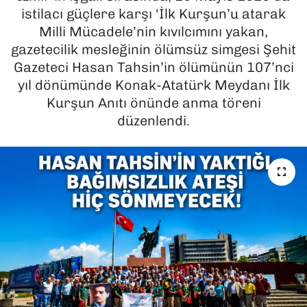
istilacı güçlere karşı ‘İlk Kurşun’u atarak
SAĞLIK
Milli Mücadele’nin kıvılcımını yakan,
gazetecilik mesleğinin ölümsüz simgesi Şehit
SPOR
Gazeteci Hasan Tahsin’in ölümünün 107’nci
yıl dönümünde Konak-Atatürk Meydanı İlk
TEKNOLOJİ
Kurşun Anıtı önünde anma töreni
düzenlendi.
YAŞAM
YEREL YÖNETİMLER