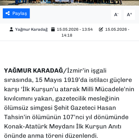
Paylaş
-
+
A
A
Yağmur Karadağ
15.05.2026 - 13:54
15.05.2026 -
14:18
YAĞMUR KARADAĞ/
İzmir’in işgali
sırasında, 15 Mayıs 1919’da istilacı güçlere
karşı ‘İlk Kurşun’u atarak Milli Mücadele’nin
kıvılcımını yakan, gazetecilik mesleğinin
ölümsüz simgesi Şehit Gazeteci Hasan
Tahsin’in ölümünün 107’nci yıl dönümünde
Konak-Atatürk Meydanı İlk Kurşun Anıtı
önünde anma töreni düzenlendi.