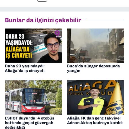
tamamladım. Halen aynı anabilim dalında
“İklim Krizi Haberciliği” üzerine doktora
eğitimim sürüyor. 9 Eylül'de “Haber
Bunlar da ilginizi çekebilir
Müdürü” olarak görev almaktayım. Hak
odaklı haberciliğe dair çalışmalar
yapıyorum
Daha 23 yaşındaydı:
Buca’da sünger deposunda
Aliağa’da iş cinayeti
yangın
ESHOT duyurdu: 4 otobüs
Aliağa FK’dan genç takviye:
hattında geçici güzergah
Adnan Aktaş kadroya katıldı
değişikliği