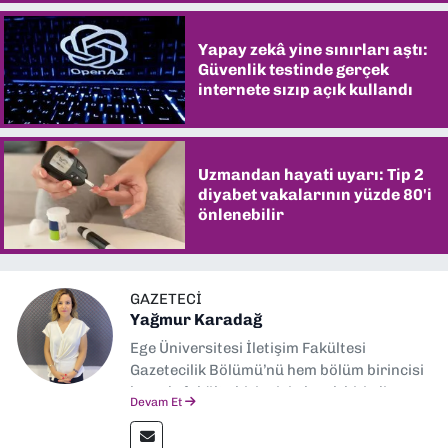
Yapay zekâ yine sınırları aştı:
Güvenlik testinde gerçek
internete sızıp açık kullandı
Uzmandan hayati uyarı: Tip 2
diyabet vakalarının yüzde 80'i
önlenebilir
GAZETECI
Yağmur Karadağ
Ege Üniversitesi İletişim Fakültesi
Gazetecilik Bölümü’nü hem bölüm birincisi
hem de fakülte birincisi olarak bitirdim.
Devam Et
Ardından Ege Üniversitesi'nde “Siyasal
İletişim” üzerine yüksek lisans eğitimimi