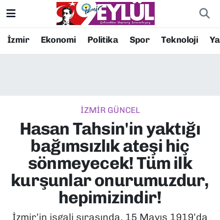
Resmi İlanlar
Konak Nöbetçi Eczaneler
İzmir
Ekonomi
Politika
Spor
Teknoloji
Y
BİLİM
Konak Hava Durumu
DÜNYA
Konak Trafik Yoğunluk Haritası
İZMİR GÜNCEL
EĞİTİM
Süper Lig Puan Durumu ve Fikstür
Hasan Tahsin'in yaktığı
EKONOMİ
Tüm Manşetler
bağımsızlık ateşi hiç
sönmeyecek! Tüm ilk
KÜLTÜR SANAT
Son Dakika Haberleri
kurşunlar onurumuzdur,
MAGAZİN
Haber Arşivi
hepimizindir!
POLİTİKA
İzmir’in işgali sırasında, 15 Mayıs 1919’da