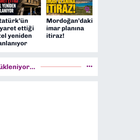
tatürk’ün
Mordoğan’daki
iyaret ettiği
imar planına
tel yeniden
itiraz!
anlanıyor
ükleniyor...