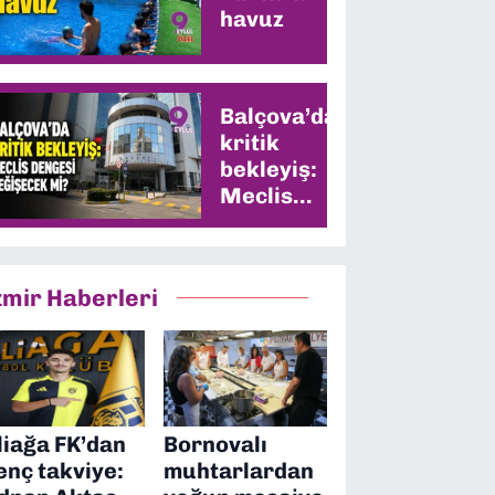
havuz
Balçova’da
kritik
bekleyiş:
Meclis
dengesi
değişecek
mi?
zmir Haberleri
liağa FK’dan
Bornovalı
enç takviye:
muhtarlardan