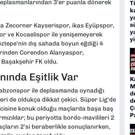
deplasmanlarından 3'er puanla dönerek
T
k
y
s
da Zecorner Kayserispor, ikas Eyüpspor,
y
 ve Kocaelispor ile yenişemeyerek
y
öztepe'nin dış sahada boyun eğdiği 4
lerinden Corendon Alanyaspor,
 Başakşehir FK oldu.
ında Eşitlik Var
K
M
Trabzonspor ile deplasmanda oynadığı
d
eri de oldukça dikkat çekici. Süper Lig'de
d
Ç
lcisine konuk olduğu maçlarda başa baş
P
mızılılar; bu periyotta bordo-mavilileri 2
çların 2'si beraberlikle sonuçlanırken,