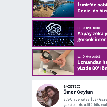
İzmir’de ceb
Denizi de hiz
EDITÖRÜN SEÇTIĞI
Yapay zekâ yi
gerçek intern
EDITÖRÜN SEÇTIĞI
Uzmandan hay
yüzde 80'i ön
GAZETECİ
Ömer Ceylan
Ege Üniversitesi İLEF Gaz
gazetelerde editörlük, muh