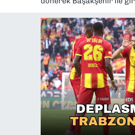
dönerek Başakşehir ile gir
SAĞLIK
SPOR
TEKNOLOJİ
YAŞAM
YEREL YÖNETİMLER