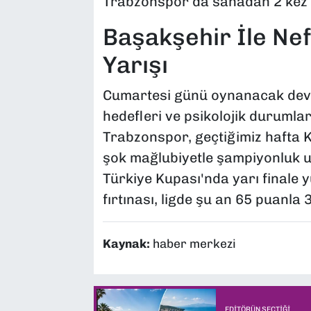
Trabzonspor da sahadan 2 kez ga
Başakşehir İle Nef
Yarışı
Cumartesi günü oynanacak dev m
hedefleri ve psikolojik durumla
Trabzonspor, geçtiğimiz hafta 
şok mağlubiyetle şampiyonluk u
Türkiye Kupası'nda yarı finale 
fırtınası, ligde şu an 65 puanla 
Kaynak:
haber merkezi
EDITÖRÜN SEÇTIĞI