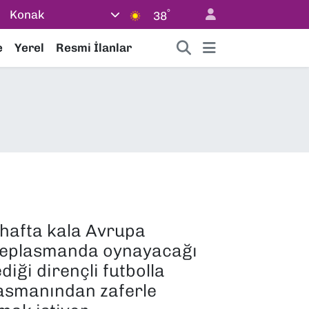
°
Konak
38
e
Yerel
Resmi İlanlar
hafta kala Avrupa
ü deplasmanda oynayacağı
diği dirençli futbolla
plasmanından zaferle