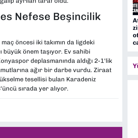
lip ayrılan taraf oldu.
es Nefese Beşincilik
A
z
o
aç öncesi iki takımın da ligdeki
c
rı büyük önem taşıyor. Ev sahibi
Konyaspor deplasmanında aldığı 2-1'lik
Y
mutlarına ağır bir darbe vurdu. Ziraat
yükselme tesellisi bulan Karadeniz
3'üncü sırada yer alıyor.