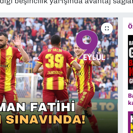
diği beşincilik yarışında avantaj sağla
Ö
B
k