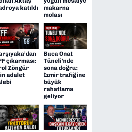
dnan Aktaş
yoğun mesaiye
adroya katıldı
makarna
molası
arşıyaka’dan
Buca Onat
FF çıkarması:
Tüneli’nde
rol Zöngür
sona doğru:
çin adalet
İzmir trafiğine
alebi
büyük
rahatlama
geliyor