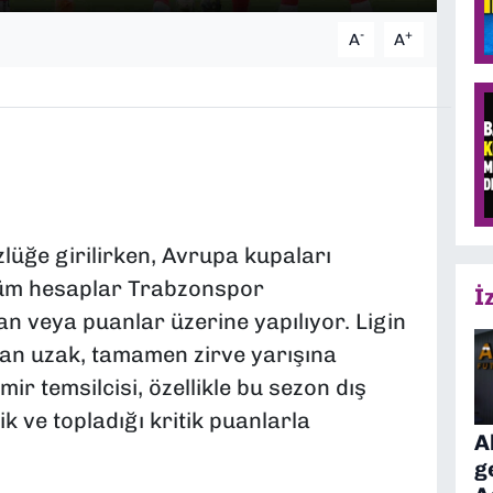
-
+
A
A
üğe girilirken, Avrupa kupaları
 tüm hesaplar Trabzonspor
İ
n veya puanlar üzerine yapılıyor. Ligin
dan uzak, tamamen zirve yarışına
ir temsilcisi, özellikle bu sezon dış
k ve topladığı kritik puanlarla
A
g