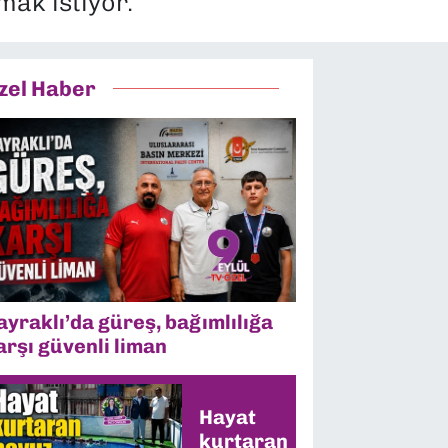
mak istiyor.
zel Haber
ayraklı’da güreş, bağımlılığa
arşı güvenli liman
Hayat
kurtaran