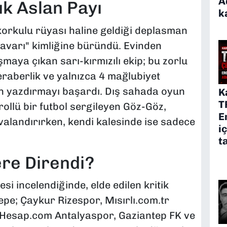
A
ık Aslan Payı
k
korkulu rüyası haline geldiği deplasman
avarı" kimliğine büründü. Evinden
maya çıkan sarı-kırmızılı ekip; bu zorlu
eraberlik ve yalnızca 4 mağlubiyet
n yazdırmayı başardı. Dış sahada oyun
K
T
ollü bir futbol sergileyen Göz-Göz,
E
avalandırırken, kendi kalesinde ise sadece
i
t
ere Direndi?
esi incelendiğinde, elde edilen kritik
epe; Çaykur Rizespor, Mısırlı.com.tr
Hesap.com Antalyaspor, Gaziantep FK ve