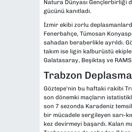
Natura Dünyası Gençlerbirliği 
gücünü kanıtladı.
İzmir ekibi zorlu deplasmanlar
Fenerbahçe, Tümosan Konyaspor
sahadan beraberlikle ayrıldı. G
takım ise ligin kalburüstü ekip
Galatasaray, Beşiktaş ve RAMS
Trabzon Deplasman
Göztepe'nin bu haftaki rakibi 
son dönemki maçların istatistikl
son 7 sezonda Karadeniz temsi
bir mücadele sergileyen sarı-kır
kez devirmeyi başardı. Kalan ma