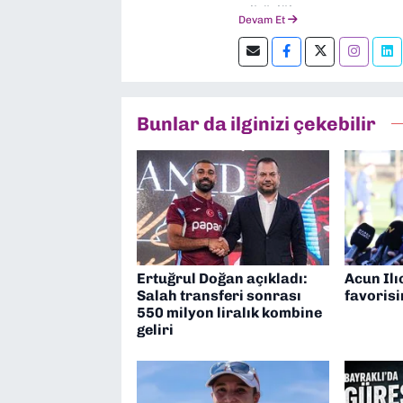
editörlük yapıyorum.
Devam Et
Bunlar da ilginizi çekebilir
Ertuğrul Doğan açıkladı:
Acun Ilı
Salah transferi sonrası
favorisi
550 milyon liralık kombine
geliri