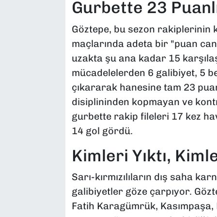
Gurbette 23 Puanl
Göztepe, bu sezon rakiplerinin 
maçlarında adeta bir "puan can
uzakta şu ana kadar 15 karşılaş
mücadelelerden 6 galibiyet, 5 b
çıkararak hanesine tam 23 pua
disiplininden kopmayan ve kontr
gurbette rakip fileleri 17 kez h
14 gol gördü.
Kimleri Yıktı, Kiml
Sarı-kırmızılıların dış saha karn
galibiyetler göze çarpıyor. Gözt
Fatih Karagümrük, Kasımpaşa, 