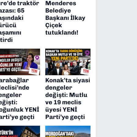
ire’de traktör
Menderes
azası: 65
Belediye
aşındaki
Başkanı İlkay
ürücü
Çiçek
aşamını
tutuklandı!
itirdi
arabağlar
Konak’ta siyasi
eclisi’nde
dengeler
engeler
değişti: Mutlu
eğişti:
ve 19 meclis
oğunluk YENİ
üyesi YENİ
arti’ye geçti
Parti’ye geçti