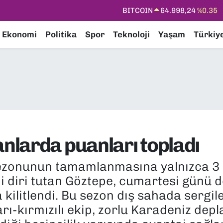
DOLAR
47,7436
%0.18
EURO
55,2510
%0.32
Ekonomi
Politika
Spor
Teknoloji
Yaşam
Türkiy
STERLİN
64,4811
%0.38
GRAM ALTIN
6660.55
%0.03
BİST100
13.779
%-14
BITCOIN
64.998,24
%0.35
larda puanları topladı
ezonunun tamamlanmasına yalnızca 3 
ni diri tutan Göztepe, cumartesi gün
 kilitlendi. Bu sezon dış sahada sergile
arı-kırmızılı ekip, zorlu Karadeniz de