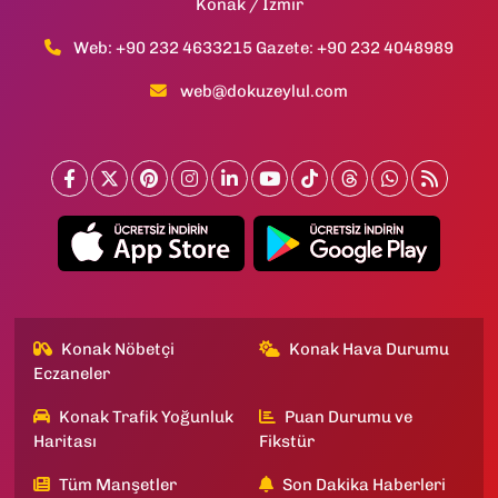
Konak / İzmir
Web: +90 232 4633215 Gazete: +90 232 4048989
web@dokuzeylul.com
Konak Nöbetçi
Konak Hava Durumu
Eczaneler
Konak Trafik Yoğunluk
Puan Durumu ve
Haritası
Fikstür
Tüm Manşetler
Son Dakika Haberleri