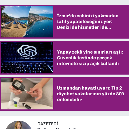
İzmir’de cebinizi yakmadan
tatil yapabileceğiniz yer:
Denizi de hizmetleri de
şaşırtıyor
Yapay zekâ yine sınırları aştı:
Güvenlik testinde gerçek
internete sızıp açık kullandı
Uzmandan hayati uyarı: Tip 2
diyabet vakalarının yüzde 80'i
önlenebilir
GAZETECI