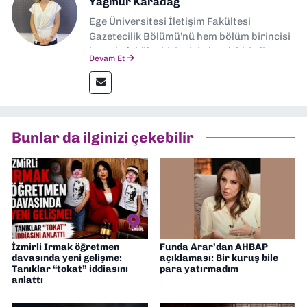
Yağmur Karadağ
Ege Üniversitesi İletişim Fakültesi
Gazetecilik Bölümü’nü hem bölüm birincisi
hem de fakülte birincisi olarak bitirdim.
Devam Et
Ardından Ege Üniversitesi'nde “Siyasal
İletişim” üzerine yüksek lisans eğitimimi
tamamladım. Halen aynı anabilim dalında
“İklim Krizi Haberciliği” üzerine doktora
eğitimim sürüyor. 9 Eylül'de “Haber
Bunlar da ilginizi çekebilir
Müdürü” olarak görev almaktayım. Hak
odaklı haberciliğe dair çalışmalar
yapıyorum
İzmirli Irmak öğretmen
Funda Arar’dan AHBAP
davasında yeni gelişme:
açıklaması: Bir kuruş bile
Tanıklar “tokat” iddiasını
para yatırmadım
anlattı