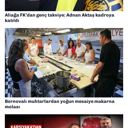
Aliağa FK’dan genç takviye: Adnan Aktaş kadroya
katıldı
Bornovalı muhtarlardan yoğun mesaiye makarna
molası