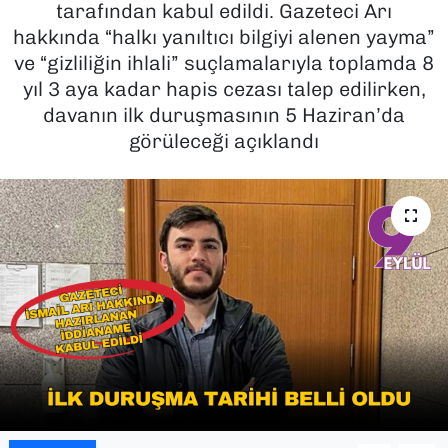
tarafından kabul edildi. Gazeteci Arı
hakkında “halkı yanıltıcı bilgiyi alenen yayma”
SAĞLIK
ve “gizliliğin ihlali” suçlamalarıyla toplamda 8
yıl 3 aya kadar hapis cezası talep edilirken,
SPOR
davanın ilk duruşmasının 5 Haziran’da
TEKNOLOJİ
görüleceği açıklandı
YAŞAM
YEREL YÖNETİMLER