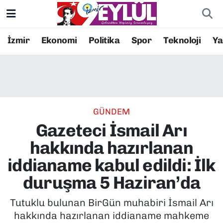
Resmi İlanlar
Konak Nöbetçi Eczaneler
İzmir
Ekonomi
Politika
Spor
Teknoloji
Y
BİLİM
Konak Hava Durumu
DÜNYA
Konak Trafik Yoğunluk Haritası
GÜNDEM
EĞİTİM
Süper Lig Puan Durumu ve Fikstür
Gazeteci İsmail Arı
EKONOMİ
Tüm Manşetler
hakkında hazırlanan
iddianame kabul edildi: İlk
KÜLTÜR SANAT
Son Dakika Haberleri
duruşma 5 Haziran’da
MAGAZİN
Haber Arşivi
Tutuklu bulunan BirGün muhabiri İsmail Arı
hakkında hazırlanan iddianame mahkeme
POLİTİKA