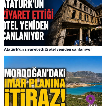
Atatürk’ün ziyaret ettiği otel yeniden canlanıyor