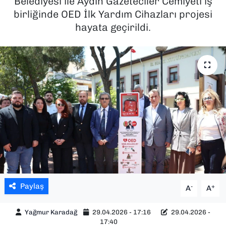
Belediyesi ile Aydın Gazeteciler Cemiyeti iş
birliğinde OED İlk Yardım Cihazları projesi
SAĞLIK
hayata geçirildi.
SPOR
TEKNOLOJİ
YAŞAM
YEREL YÖNETİMLER
Paylaş
-
+
A
A
Yağmur Karadağ
29.04.2026 - 17:16
29.04.2026 -
17:40