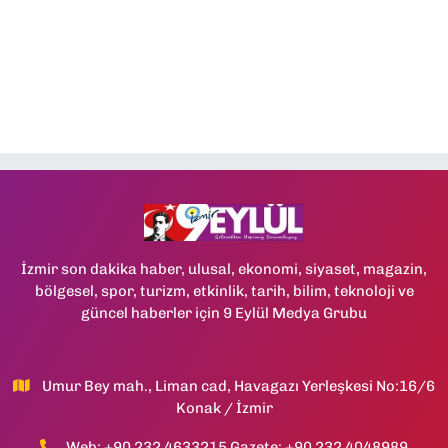
İzmir son dakika haber, ulusal, ekonomi, siyaset, magazin,
bölgesel, spor, turizm, etkinlik, tarih, bilim, teknoloji ve
güncel haberler için 9 Eylül Medya Grubu
Umur Bey mah., Liman cad, Havagazı Yerleşkesi No:16/6
Konak / İzmir
Web: +90 232 4633215 Gazete: +90 232 4048989