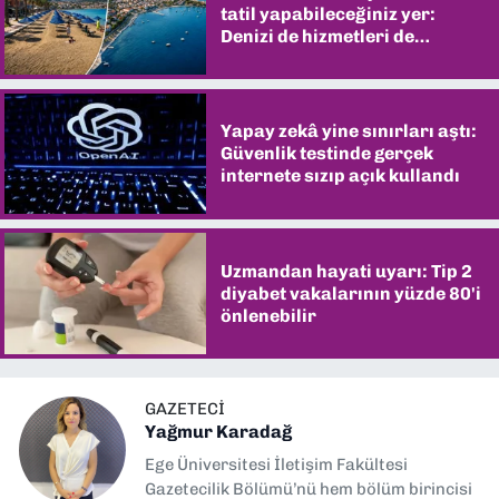
tatil yapabileceğiniz yer:
Denizi de hizmetleri de
şaşırtıyor
Yapay zekâ yine sınırları aştı:
Güvenlik testinde gerçek
internete sızıp açık kullandı
Uzmandan hayati uyarı: Tip 2
diyabet vakalarının yüzde 80'i
önlenebilir
GAZETECI
Yağmur Karadağ
Ege Üniversitesi İletişim Fakültesi
Gazetecilik Bölümü’nü hem bölüm birincisi