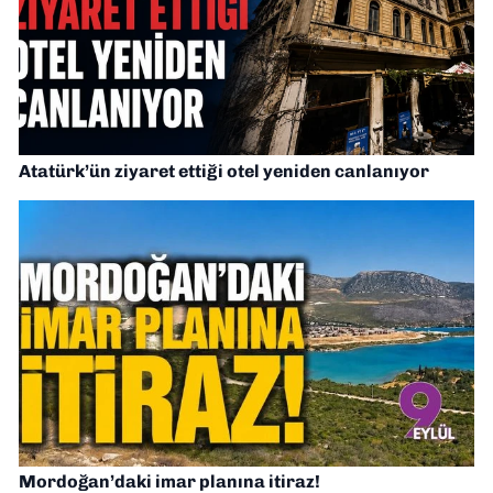
Atatürk’ün ziyaret ettiği otel yeniden canlanıyor
Mordoğan’daki imar planına itiraz!