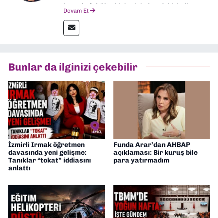
hem de fakülte birincisi olarak bitirdim.
Devam Et
Ardından Ege Üniversitesi'nde “Siyasal
İletişim” üzerine yüksek lisans eğitimimi
tamamladım. Halen aynı anabilim dalında
“İklim Krizi Haberciliği” üzerine doktora
eğitimim sürüyor. 9 Eylül'de “Haber
Bunlar da ilginizi çekebilir
Müdürü” olarak görev almaktayım. Hak
odaklı haberciliğe dair çalışmalar
yapıyorum
İzmirli Irmak öğretmen
Funda Arar’dan AHBAP
davasında yeni gelişme:
açıklaması: Bir kuruş bile
Tanıklar “tokat” iddiasını
para yatırmadım
anlattı