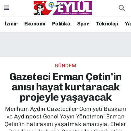
Resmi İlanlar
Konak Nöbetçi Eczaneler
İzmir
Ekonomi
Politika
Spor
Teknoloji
Y
BİLİM
Konak Hava Durumu
DÜNYA
Konak Trafik Yoğunluk Haritası
GÜNDEM
EĞİTİM
Süper Lig Puan Durumu ve Fikstür
Gazeteci Erman Çetin'in
EKONOMİ
Tüm Manşetler
anısı hayat kurtaracak
projeyle yaşayacak
KÜLTÜR SANAT
Son Dakika Haberleri
Merhum Aydın Gazeteciler Cemiyeti Başkanı
MAGAZİN
Haber Arşivi
ve Aydınpost Genel Yayın Yönetmeni Erman
Çetin’in hatırasını yaşatmak amacıyla, Efeler
POLİTİKA