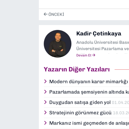
ÖNCEKI
Kadir Çetinkaya
Anadolu Üniversitesi Bası
Üniversitesi Pazarlama v
Milliyet Gazetesi ve Ben T
Devam Et
bugün yeni girişimlerin st
Yazarın Diğer Yazıları
Modern dünyanın karar mimarlığ
Pazarlamada şemsiyenin altında k
Duygudan satışa giden yol
01.04.2
Stratejinin görünmez gücü
18.03.
Markanız ismi geçmeden de anlaşı