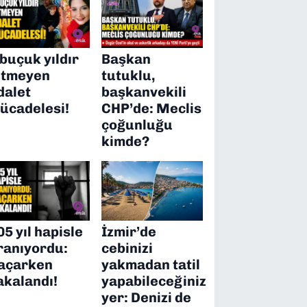
 buçuk yıldır
Başkan
itmeyen
tutuklu,
dalet
başkanvekili
ücadelesi!
CHP’de: Meclis
çoğunluğu
kimde?
05 yıl hapisle
İzmir’de
ranıyordu:
cebinizi
açarken
yakmadan tatil
akalandı!
yapabileceğiniz
yer: Denizi de