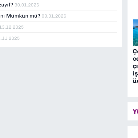
zayıf?
30.01.2026
Planı Mümkün mü?
09.01.2026
13.12.2025
1.11.2025
Ç
c
ç
i
ü
Y