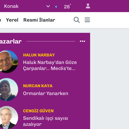
°
Konak
28
e
Yerel
Resmi İlanlar
azarlar
HALUK NARBAY
Haluk Narbay'dan Göze
Çarpanlar... Meclis'te
Tarihi Yasa Teklifi ve
Gabar Rekoru!
NURCAN KAYA
Ormanlar Yanarken
CENGIZ GÜVEN
Sendikalı işçi sayısı
azalıyor