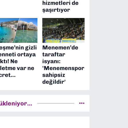
hizmetleri de
şaşırtıyor
eşme’nin gizli
Menemen’de
enneti ortaya
taraftar
ıktı! Ne
isyanı:
şletme var ne
'Menemenspor
cret…
sahipsiz
değildir'
ükleniyor...