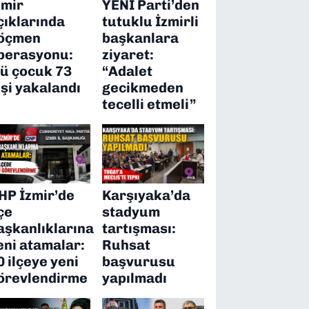
zmir
YENİ Parti’den
çıklarında
tutuklu İzmirli
öçmen
başkanlara
perasyonu:
ziyaret:
’ü çocuk 73
“Adalet
işi yakalandı
gecikmeden
tecelli etmeli”
HP İzmir’de
Karşıyaka’da
lçe
stadyum
aşkanlıklarına
tartışması:
eni atamalar:
Ruhsat
0 ilçeye yeni
başvurusu
örevlendirme
yapılmadı