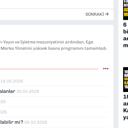
SONRAKI
6
b
a
n-Yayın ve İşletme mezuniyetinin ardından, Ege
m
e Marka Yönetimi yüksek lisans programını tamamladı.
V’deki medya birikimini kurumsal iletişime taşıyarak;
ratejik markalaşma süreçlerine eşlik ediyor.
ı
16.05.2026
alanlar
30.04.2026
1
026
a
K
2026
y
labilir mi?
06.03.2026