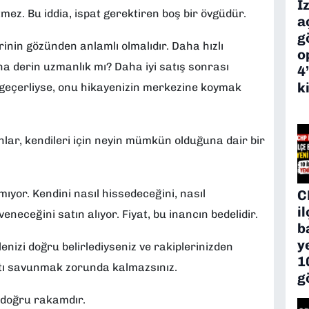
İ
mez. Bu iddia, ispat gerektiren boş bir övgüdür.
a
g
rinin gözünden anlamlı olmalıdır. Daha hızlı
o
a derin uzmanlık mı? Daha iyi satış sonrası
4
k
n geçerliyse, onu hikayenizin merkezine koymak
lar, kendileri için neyin mümkün olduğuna dair bir
C
yor. Kendini nasıl hissedeceğini, nasıl
i
neceğini satın alıyor. Fiyat, bu inancın bedelidir.
b
y
lenizi doğru belirlediyseniz ve rakiplerinizden
1
yatı savunmak zorunda kalmazsınız.
g
n doğru rakamdır.