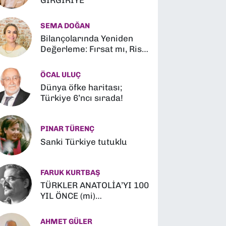
GIRGIRİYE
SEMA DOĞAN
Bilançolarında Yeniden
Değerleme: Fırsat mı, Risk
mi?
ÖCAL ULUÇ
Dünya öfke haritası;
Türkiye 6’ncı sırada!
PINAR TÜRENÇ
Sanki Türkiye tutuklu
FARUK KURTBAŞ
TÜRKLER ANATOLİA’YI 100
YIL ÖNCE (mi)
FETHETMİŞLER (?)
AHMET GÜLER