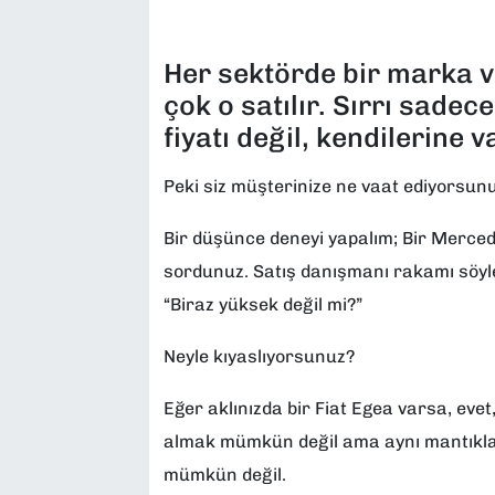
SAĞLIK
Her sektörde bir marka v
SPOR
çok o satılır. Sırrı sadece
fiyatı değil, kendilerine v
TEKNOLOJİ
Peki siz müşterinize ne vaat ediyorsun
YAŞAM
Bir düşünce deneyi yapalım; Bir Mercede
YEREL YÖNETİMLER
sordunuz. Satış danışmanı rakamı söyled
“Biraz yüksek değil mi?”
Neyle kıyaslıyorsunuz?
Eğer aklınızda bir Fiat Egea varsa, ev
almak mümkün değil ama aynı mantıkla 
mümkün değil.