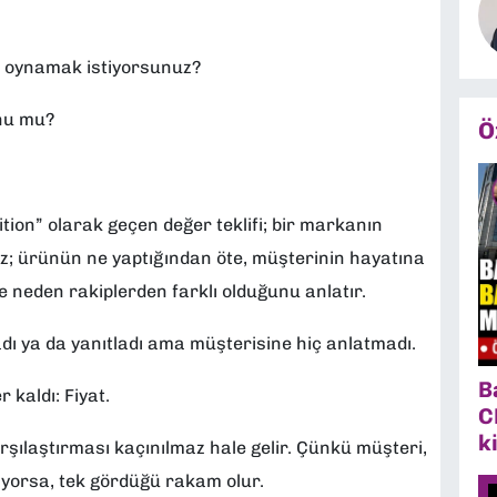
u oynamak istiyorsunuz?
nu mu?
Ö
ion” olarak geçen değer teklifi; bir markanın
öz; ürünün ne yaptığından öte, müşterinin hayatına
 neden rakiplerden farklı olduğunu anlatır.
ı ya da yanıtladı ama müşterisine hiç anlatmadı.
B
 kaldı: Fiyat.
C
k
karşılaştırması kaçınılmaz hale gelir. Çünkü müşteri,
iyorsa, tek gördüğü rakam olur.