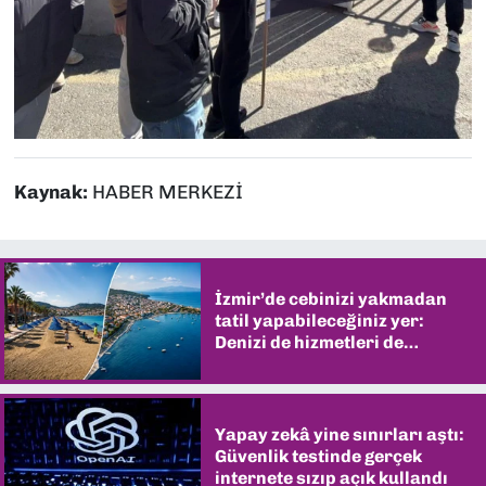
Kaynak:
HABER MERKEZİ
İzmir’de cebinizi yakmadan
tatil yapabileceğiniz yer:
Denizi de hizmetleri de
şaşırtıyor
Yapay zekâ yine sınırları aştı:
Güvenlik testinde gerçek
internete sızıp açık kullandı