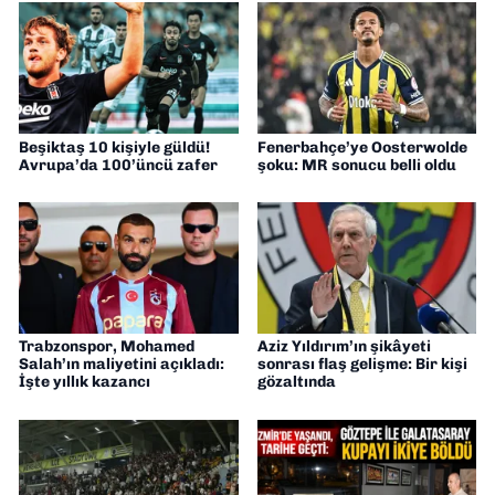
Beşiktaş 10 kişiyle güldü!
Fenerbahçe’ye Oosterwolde
Avrupa’da 100’üncü zafer
şoku: MR sonucu belli oldu
Trabzonspor, Mohamed
Aziz Yıldırım’ın şikâyeti
Salah’ın maliyetini açıkladı:
sonrası flaş gelişme: Bir kişi
İşte yıllık kazancı
gözaltında