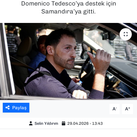
Domenico Tedesco’ya destek için
Samandıra’ya gitti.
SAĞLIK
SPOR
TEKNOLOJİ
YAŞAM
YEREL YÖNETİMLER
Paylaş
-
+
A
A
Selin Yıldırım
29.04.2026 - 13:43