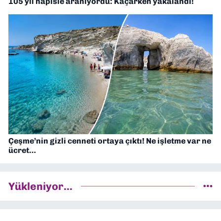
105 yıl hapisle aranıyordu: Kaçarken yakalandı!
Çeşme’nin gizli cenneti ortaya çıktı! Ne işletme var ne
ücret…
Yükleniyor...