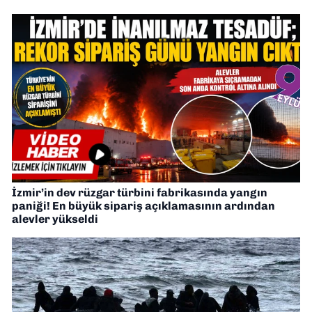
İzmir’in dev rüzgar türbini fabrikasında yangın
paniği! En büyük sipariş açıklamasının ardından
alevler yükseldi