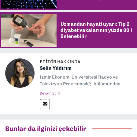
Uzmandan hayati uyarı: Tip 2
diyabet vakalarının yüzde 80'i
önlenebilir
EDITÖR HAKKINDA
Selin Yıldırım
İzmir Ekonomi Üniversitesi Radyo ve
Televizyon Programcılığı bölümünden
2024 senesinde mezun oldum. Dokuz Eylül
Devam Et
Gazetesi'nde spor yazarlığı yaparken,
editörlük görevini de üstleniyorum.
Bunlar da ilginizi çekebilir