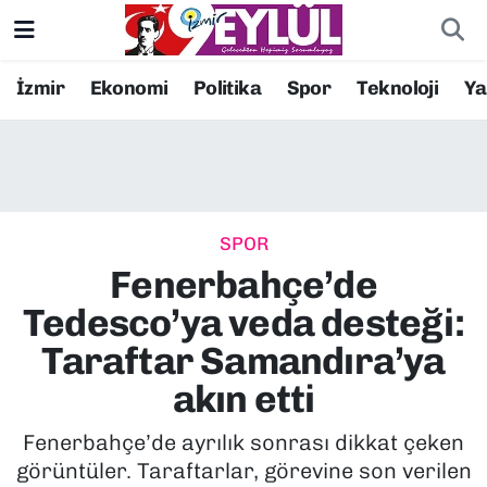
Resmi İlanlar
Konak Nöbetçi Eczaneler
İzmir
Ekonomi
Politika
Spor
Teknoloji
Y
BİLİM
Konak Hava Durumu
DÜNYA
Konak Trafik Yoğunluk Haritası
SPOR
EĞİTİM
Süper Lig Puan Durumu ve Fikstür
Fenerbahçe’de
EKONOMİ
Tüm Manşetler
Tedesco’ya veda desteği:
Taraftar Samandıra’ya
KÜLTÜR SANAT
Son Dakika Haberleri
akın etti
MAGAZİN
Haber Arşivi
Fenerbahçe’de ayrılık sonrası dikkat çeken
görüntüler. Taraftarlar, görevine son verilen
POLİTİKA