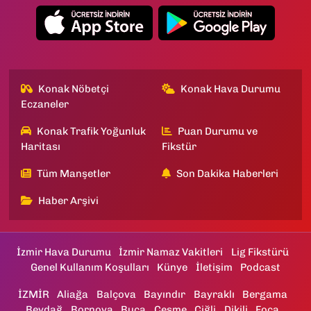
Konak Nöbetçi
Konak Hava Durumu
Eczaneler
Konak Trafik Yoğunluk
Puan Durumu ve
Haritası
Fikstür
Tüm Manşetler
Son Dakika Haberleri
Haber Arşivi
İzmir Hava Durumu
İzmir Namaz Vakitleri
Lig Fikstürü
Genel Kullanım Koşulları
Künye
İletişim
Podcast
İZMİR
Aliağa
Balçova
Bayındır
Bayraklı
Bergama
Beydağ
Bornova
Buca
Çeşme
Çiğli
Dikili
Foça