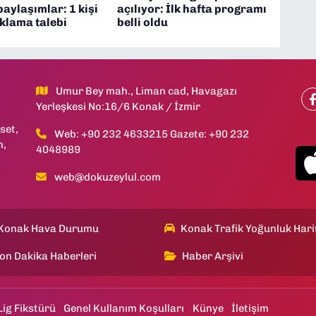
paylaşımlar: 1 kişi
açılıyor: İlk hafta programı
uklama talebi
belli oldu
Umur Bey mah., Liman cad, Havagazı
Yerleşkesi No:16/6 Konak / İzmir
set,
Web: +90 232 4633215 Gazete: +90 232
h,
4048989
web@dokuzeylul.com
Konak Hava Durumu
Konak Trafik Yoğunluk Hari
on Dakika Haberleri
Haber Arşivi
Lig Fikstürü
Genel Kullanım Koşulları
Künye
İletişim