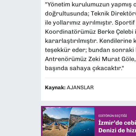
"Yönetim kurulumuzun yapmış ol
doğrultusunda; Teknik Direktö
ile yollarımız ayrılmıştır. Spor
Koordinatörümüz Berke Çelebi il
kararlaştırılmıştır. Kendilerine
teşekkür eder; bundan sonraki k
Antrenörümüz Zeki Murat Göle,
başında sahaya çıkacaktır."
Kaynak:
AJANSLAR
EDITÖRÜN SEÇTIĞI
İzmir’de ceb
Denizi de hiz