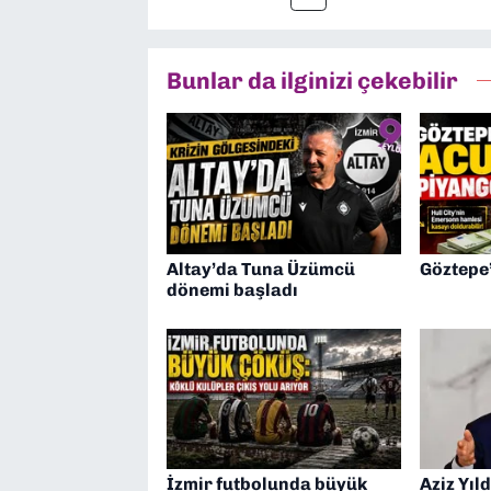
Bunlar da ilginizi çekebilir
Altay’da Tuna Üzümcü
Göztepe
dönemi başladı
İzmir futbolunda büyük
Aziz Yıld