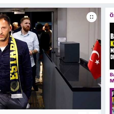
Ö
B
M