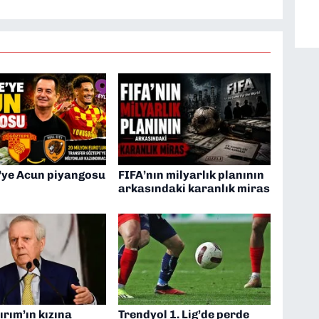
’ye Acun piyangosu
FIFA’nın milyarlık planının
arkasındaki karanlık miras
ırım’ın kızına
Trendyol 1. Lig’de perde