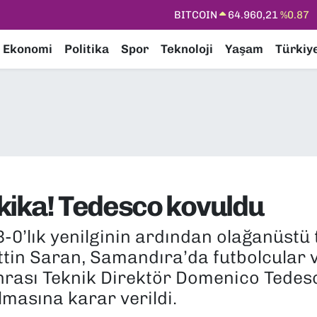
DOLAR
47,7436
%0.18
EURO
55,2510
%0.32
Ekonomi
Politika
Spor
Teknoloji
Yaşam
Türkiy
STERLİN
64,4811
%0.38
GRAM ALTIN
6660.55
%0.03
BİST100
13.779
%-14
BITCOIN
64.960,21
%0.87
kika! Tedesco kovuldu
-0’lık yenilginin ardından olağanüstü 
in Saran, Samandıra’da futbolcular v
onrası Teknik Direktör Domenico Tedesc
ılmasına karar verildi.