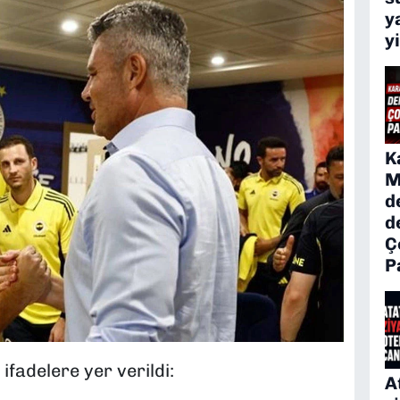
y
y
K
M
d
d
Ç
P
fadelere yer verildi:
A