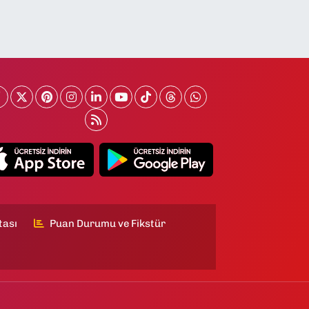
tası
Puan Durumu ve Fikstür