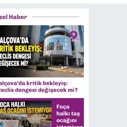
zel Haber
alçova’da kritik bekleyiş:
eclis dengesi değişecek mi?
Foça
halkı taş
ocağını
istemiyor