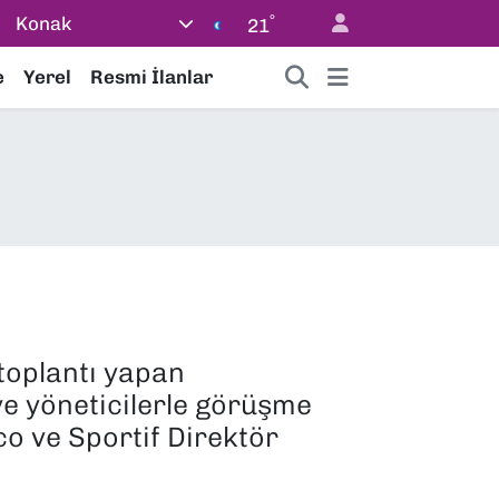
°
Konak
21
e
Yerel
Resmi İlanlar
toplantı yapan
e yöneticilerle görüşme
o ve Sportif Direktör