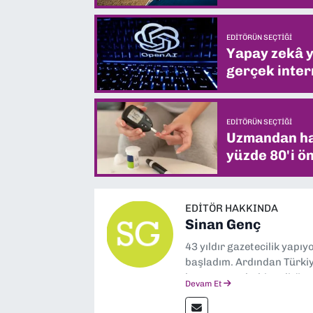
EDITÖRÜN SEÇTIĞI
Yapay zekâ yi
gerçek intern
EDITÖRÜN SEÇTIĞI
Uzmandan hay
yüzde 80'i ön
EDITÖR HAKKINDA
Sinan Genç
43 yıldır gazetecilik yapı
başladım. Ardından Türkiye
boyunca muhabir, editör,
Devam Et
yaptım. Ayrıca Yeni Asır 
anda Dokuz Eylül Gazetesi