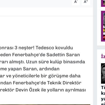
-
+
A
A
onrası 3 neşter! Tedesco kovuldu
beden Fenerbahçe'de Sadettin Saran
İ
rarı almıştı. Uzun süre kulüp binasında
üşme yapan Saran, ardından
ar ve yöneticilerle bir görüşme daha
ından Fenerbahçe'de Teknik Direktör
T
ektör Devin Özek ile yolların ayrılması
k
y
s