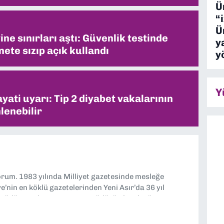
Ü
“
Ü
ne sınırları aştı: Güvenlik testinde
y
ete sızıp açık kullandı
y
Y
ati uyarı: Tip 2 diyabet vakalarının
lenebilir
yorum. 1983 yılında Milliyet gazetesinde mesleğe
’nin en köklü gazetelerinden Yeni Asır’da 36 yıl
 müdür yardımcısı ve spor müdürü olarak görev
TV’de 7 yıl boyunca programlar hazırlayıp sundum. Şu
'nde editörlük yapıyorum