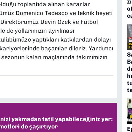
z
duğu toplantıda alınan kararlar
o
rümüz Domenico Tedesco ve teknik heyeti
c
tif Direktörümüz Devin Özek ve Futbol
e de yollarımızın ayrılması
 kulübümüze yaptıkları katkılardan dolayı
ariyerlerinde başarılar dileriz. Yardımcı
S
 sezonun kalan maçlarında takımımızın
B
d
h
t
t
inizi yakmadan tatil yapabileceğiniz yer:
metleri de şaşırtıyor
E