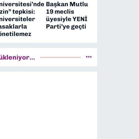
niversitesi’nde
Başkan Mutlu
izin” tepkisi:
19 meclis
niversiteler
üyesiyle YENİ
asaklarla
Parti’ye geçti
önetilemez
ükleniyor...