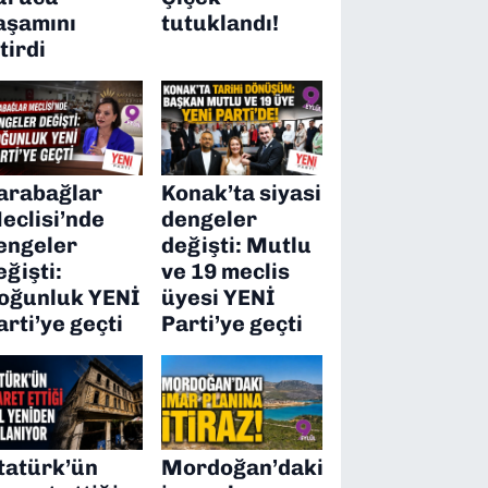
aşamını
tutuklandı!
itirdi
arabağlar
Konak’ta siyasi
eclisi’nde
dengeler
engeler
değişti: Mutlu
eğişti:
ve 19 meclis
oğunluk YENİ
üyesi YENİ
arti’ye geçti
Parti’ye geçti
tatürk’ün
Mordoğan’daki