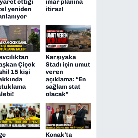
iyaret ettiği
imar planına
tel yeniden
itiraz!
anlanıyor
avcılıktan
Karşıyaka
aşkan Çiçek
Stadı için umut
ahil 15 kişi
veren
akkında
açıklama: “En
utuklama
sağlam stat
alebi!
olacak”
ge
Konak’ta