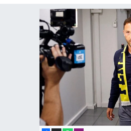
SAĞLIK
SPOR
TEKNOLOJİ
YAŞAM
YEREL YÖNETİMLER