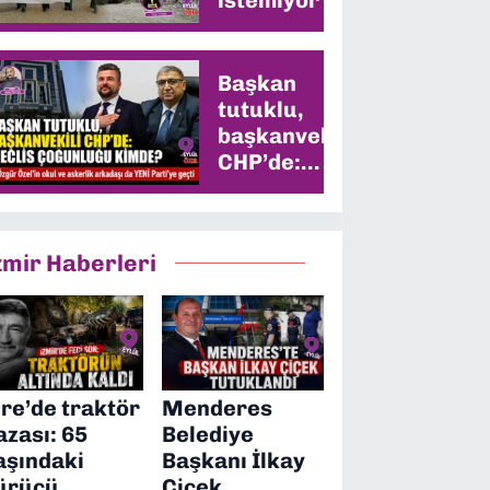
Başkan
tutuklu,
başkanvekili
CHP’de:
Meclis
çoğunluğu
kimde?
zmir Haberleri
ire’de traktör
Menderes
azası: 65
Belediye
aşındaki
Başkanı İlkay
ürücü
Çiçek