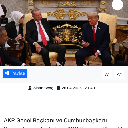
SAĞLIK
SPOR
TEKNOLOJİ
YAŞAM
YEREL YÖNETİMLER
Paylaş
-
+
A
A
Sinan Genç
26.04.2026 - 21:49
AKP Genel Başkanı ve Cumhurbaşkanı