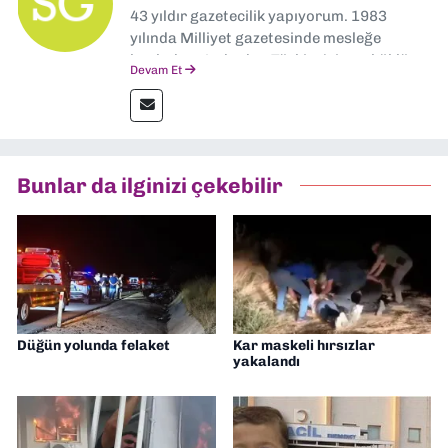
43 yıldır gazetecilik yapıyorum. 1983
yılında Milliyet gazetesinde mesleğe
başladım. Ardından Türkiye’nin en köklü
Devam Et
gazetelerinden Yeni Asır’da 36 yıl boyunca
muhabir, editör, müdür yardımcısı ve spor
müdürü olarak görev yaptım. Ayrıca Yeni
Asır TV’de 7 yıl boyunca programlar
hazırlayıp sundum. Şu anda Dokuz Eylül
Bunlar da ilginizi çekebilir
Gazetesi'nde editörlük yapıyorum
Düğün yolunda felaket
Kar maskeli hırsızlar
yakalandı