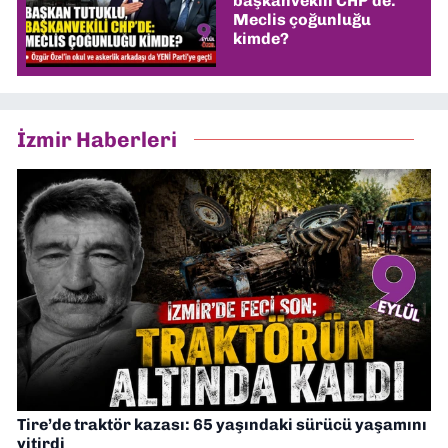
başkanvekili CHP’de:
Meclis çoğunluğu
kimde?
İzmir Haberleri
Tire’de traktör kazası: 65 yaşındaki sürücü yaşamını
yitirdi