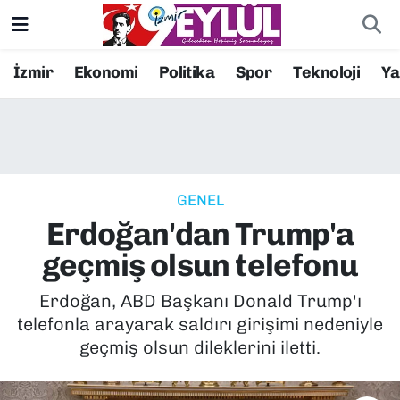
Resmi İlanlar
Konak Nöbetçi Eczaneler
İzmir
Ekonomi
Politika
Spor
Teknoloji
Y
BİLİM
Konak Hava Durumu
DÜNYA
Konak Trafik Yoğunluk Haritası
GENEL
EĞİTİM
Süper Lig Puan Durumu ve Fikstür
Erdoğan'dan Trump'a
EKONOMİ
Tüm Manşetler
geçmiş olsun telefonu
KÜLTÜR SANAT
Son Dakika Haberleri
Erdoğan, ABD Başkanı Donald Trump'ı
telefonla arayarak saldırı girişimi nedeniyle
MAGAZİN
Haber Arşivi
geçmiş olsun dileklerini iletti.
POLİTİKA