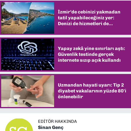
İzmir’de cebinizi yakmadan
tatil yapabileceğiniz yer:
Denizi de hizmetleri de
şaşırtıyor
Yapay zekâ yine sınırları aştı:
Güvenlik testinde gerçek
internete sızıp açık kullandı
Uzmandan hayati uyarı: Tip 2
diyabet vakalarının yüzde 80'i
önlenebilir
EDITÖR HAKKINDA
Sinan Genç