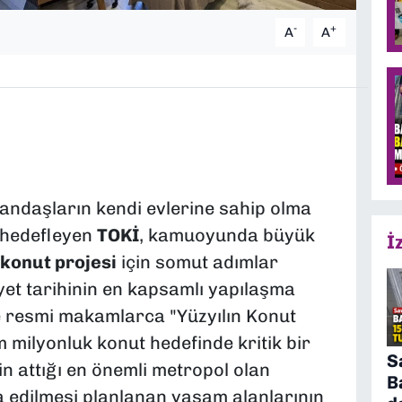
-
+
A
A
tandaşların kendi evlerine sahip olma
 hedefleyen
TOKİ
, kamuoyunda büyük
İ
 konut projesi
için somut adımlar
t tarihinin en kapsamlı yapılaşma
ve resmi makamlarca "Yüzyılın Konut
 milyonluk konut hedefinde kritik bir
S
in attığı en önemli metropol olan
B
şa edilmesi planlanan yaşam alanlarının