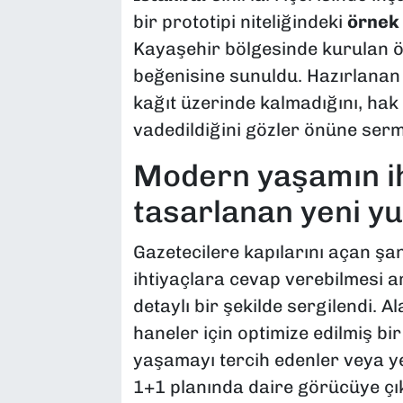
bir prototipi niteliğindeki
örnek 
Kayaşehir bölgesinde kurulan ö
beğenisine sunuldu. Hazırlanan 
kağıt üzerinde kalmadığını, hak
vadedildiğini gözler önüne ser
Modern yaşamın ih
tasarlanan yeni y
Gazetecilere kapılarını açan şant
ihtiyaçlara cevap verebilmesi ama
detaylı bir şekilde sergilendi. A
haneler için optimize edilmiş bir
yaşamayı tercih edenler veya yeni
1+1 planında daire görücüye çı