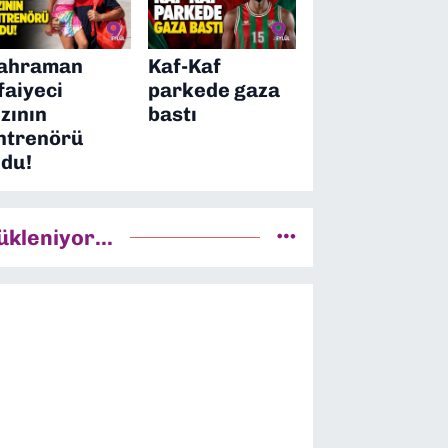
ahraman
Kaf-Kaf
tfaiyeci
parkede gaza
ızının
bastı
ntrenörü
ldu!
ükleniyor...