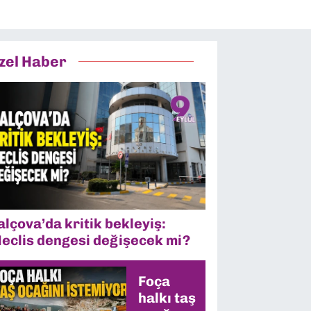
zel Haber
alçova’da kritik bekleyiş:
eclis dengesi değişecek mi?
Foça
halkı taş