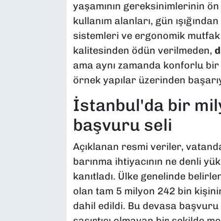
yaşamının gereksinimlerinin ön 
kullanım alanları, gün ışığınd
sistemleri ve ergonomik mutfak 
kalitesinden ödün verilmeden,
d
ama aynı zamanda konforlu bir b
örnek yapılar üzerinden başarıyl
İstanbul'da bir mi
başvuru seli
Açıklanan resmi veriler, vatanda
barınma ihtiyacının ne denli yü
kanıtladı. Ülke genelinde belirle
olan tam 5 milyon 242 bin kişin
dahil edildi. Bu devasa başvur
şaşırtıcı olmayan bir şekilde m