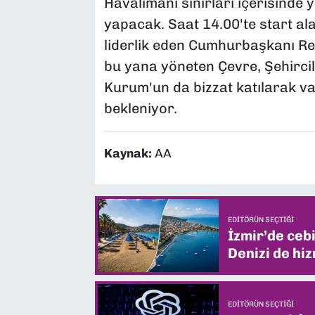
Havalimanı sınırları içerisinde y
yapacak. Saat 14.00'te start ala
liderlik eden Cumhurbaşkanı Re
bu yana yöneten Çevre, Şehircil
Kurum'un da bizzat katılarak v
bekleniyor.
Kaynak:
AA
EDITÖRÜN SEÇTIĞI
İzmir’de ceb
Denizi de hiz
EDITÖRÜN SEÇTIĞI