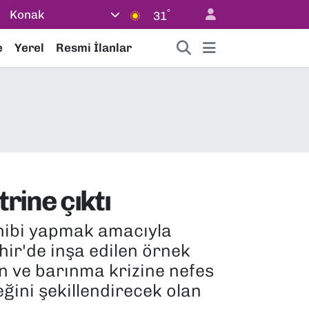
°
Konak
31
e
Yerel
Resmi İlanlar
rine çıktı
sahibi yapmak amacıyla
hir'de inşa edilen örnek
an ve barınma krizine nefes
ğini şekillendirecek olan