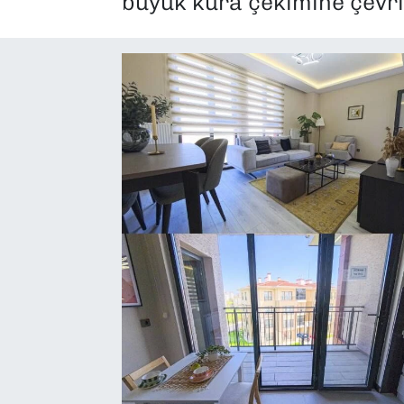
büyük kura çekimine çevril
SAĞLIK
SPOR
TEKNOLOJİ
YAŞAM
YEREL YÖNETİMLER