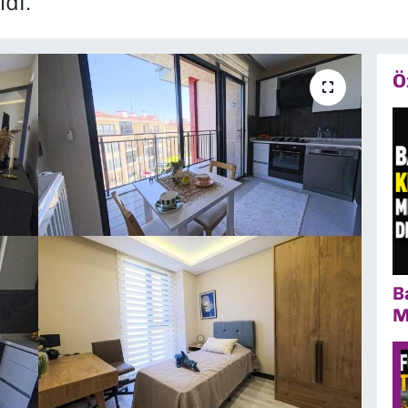
di.
Ö
B
M