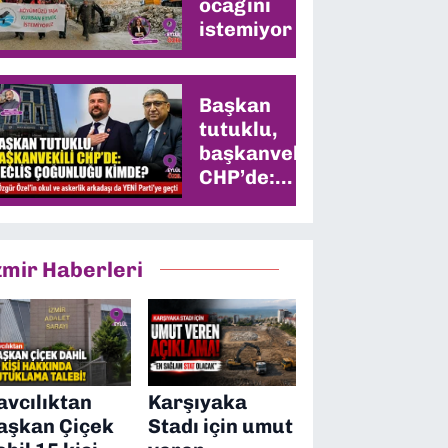
ocağını
istemiyor
Başkan
tutuklu,
başkanvekili
CHP’de:
Meclis
çoğunluğu
kimde?
zmir Haberleri
avcılıktan
Karşıyaka
aşkan Çiçek
Stadı için umut