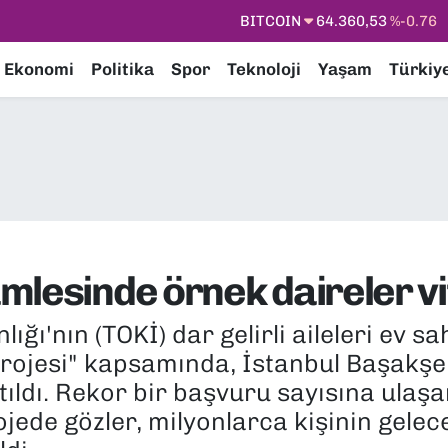
DOLAR
47,7069
%0.17
EURO
55,0265
%0.01
Ekonomi
Politika
Spor
Teknoloji
Yaşam
Türkiy
STERLİN
64,1897
%0.02
GRAM ALTIN
6618.49
%2.12
BİST100
13.887
%64
lesinde örnek daireler vit
ığı'nın (TOKİ) dar gelirli aileleri ev 
 Projesi" kapsamında, İstanbul Başakşe
ıtıldı. Rekor bir başvuru sayısına ulaş
jede gözler, milyonlarca kişinin gelece