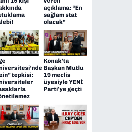
ahil 15 kişi
veren
akkında
açıklama: “En
utuklama
sağlam stat
alebi!
olacak”
ge
Konak’ta
niversitesi’nde
Başkan Mutlu
izin” tepkisi:
19 meclis
niversiteler
üyesiyle YENİ
asaklarla
Parti’ye geçti
önetilemez