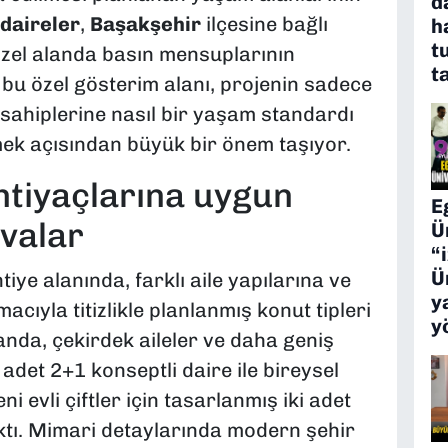
d
daireler
,
Başakşehir
ilçesine bağlı
h
t
zel alanda basın mensuplarının
t
bu özel gösterim alanı, projenin sadece
 sahiplerine nasıl bir yaşam standardı
mek açısından büyük bir önem taşıyor.
tiyaçlarına uygun
E
uvalar
Ü
“
Ü
iye alanında, farklı aile yapılarına ve
y
cıyla titizlikle planlanmış konut tipleri
y
landa, çekirdek aileler ve daha geniş
 adet 2+1 konseptli daire ile bireysel
 evli çiftler için tasarlanmış iki adet
ktı. Mimari detaylarında modern şehir