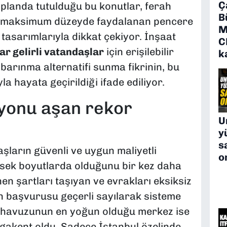
Ç
planda tutulduğu bu konutlar, ferah
B
an maksimum düzeyde faydalanan pencere
M
tasarımlarıyla dikkat çekiyor. İnşaat
C
ar gelirli vatandaşlar
için erişilebilir
k
arınma alternatifi sunma fikrinin, bu
a hayata geçirildiği ifade ediliyor.
lyonu aşan rekor
U
y
s
şların güvenli ve uygun maliyetli
o
ksek boyutlarda olduğunu bir kez daha
nen şartları taşıyan ve evrakları eksiksiz
in başvurusu geçerli sayılarak sisteme
u havuzunun en yoğun olduğu merkez ise
egakent oldu. Sadece İstanbul özelinde