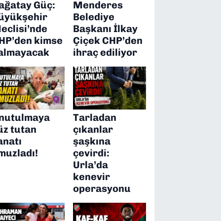
ağatay Güç:
Menderes
üyükşehir
Belediye
eclisi’nde
Başkanı İlkay
HP’den kimse
Çiçek CHP’den
almayacak
ihraç ediliyor
nutulmaya
Tarladan
üz tutan
çıkanlar
anatı
şaşkına
muzladı!
çevirdi:
Urla’da
kenevir
operasyonu