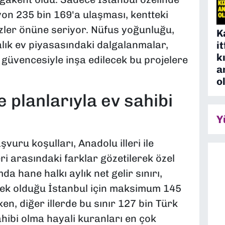
yon 235 bin 169'a ulaşması, kentteki
zler önüne seriyor. Nüfus yoğunluğu,
K
alık ev piyasasındaki dalgalanmalar,
i
k
 güvencesiyle inşa edilecek bu projelere
a
o
planlarıyla ev sahibi
Y
şvuru koşulları, Anadolu illeri ile
 arasındaki farklar gözetilerek özel
da hane halkı aylık net gelir sınırı,
ek olduğu İstanbul için maksimum 145
ken, diğer illerde bu sınır 127 bin Türk
ahibi olma hayali kuranları en çok